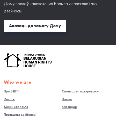
Дому правоў чалавека імя Барыса Звозскава і яго
дзейнасці
Аказаць дапамогу Дому
Who we are
Пра БДПЧ
Спонсары і ахвяраванні
Звесткі
Навiны
Місія і стратэгія
Каляндар
Прынцыпы дзейнасці