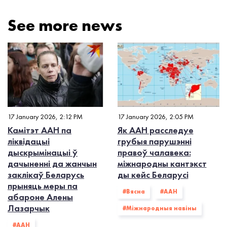
See more news
17 January 2026, 2:12 PM
17 January 2026, 2:05 PM
Камітэт ААН па
Як ААН расследуе
ліквідацыі
грубыя парушэнні
дыскрымінацыі ў
правоў чалавека:
дачыненні да жанчын
міжнародны кантэкст
заклікаў Беларусь
ды кейс Беларусі
прыняць меры па
#Вясна
#ААН
абароне Алены
Лазарчык
#Міжнародныя навіны
#ААН