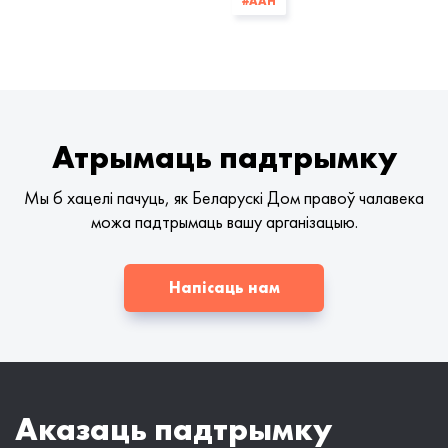
#ААН
Атрымаць падтрымку
Мы б хацелі пачуць, як Беларускі Дом правоў чалавека
можа падтрымаць вашу арганізацыю.
Напісаць нам
Аказаць падтрымку