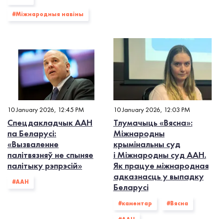
#Міжнародныя навіны
10 January 2026, 12:45 PM
10 January 2026, 12:03 PM
Спецдакладчык ААН
Тлумачыць «Вясна»:
па Беларусі:
Міжнародны
«Вызваленне
крымінальны суд
палітвязняў не спыняе
і Міжнародны суд ААН.
палітыку рэпрэсій»
Як працуе міжнародная
адказнасць у выпадку
#ААН
Беларусі
#каментар
#Вясна