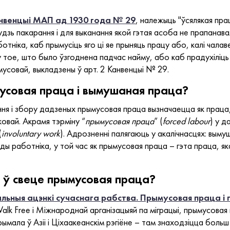
нвенцыі МАП ад 1930 года № 29
, належыць "ўсялякая пр
дзь пакарання і для выканання якой гэтая асоба не прапана
ніка, каб прымусіць яго ці яе прыняць працу або, калі чалаве
у тое, што было ўзгоднена падчас найму, або каб прадухіліць я
ымусовай, выкладзены ў арт. 2 Канвенцыі № 29.
усовая праца і вымушаная праца?
ння і збору дадзеных прымусовая праца вызначаецца як праца
ковай. Акрамя тэрміну “
прымусовая праца
” (
forced labour
) у 
(
involuntary work
). Адрозненні палягаюць у акалічнасцях: выму
ды работніка, у той час як прымусовая праца – гэта праца, я
 ў свеце прымусовая праца?
льныя ацэнкі сучаснага рабства. Прымусовая праца 
alk Free
і Міжнароднай арганізацыяй па міграцыі, прымусовая
ла ў Азіі і Ціхаакеанскім рэгіёне – там знаходзіцца больш 