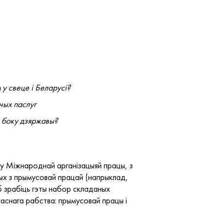
 у свеце і Беларусі?
ных паслуг
з боку дзяржавы?
ку Міжнароднай арганізацыяй працы, з
ых з прымусовай працай (напрыклад,
б зрабіць гэты набор складаных
аснага рабства: прымусовай працы і