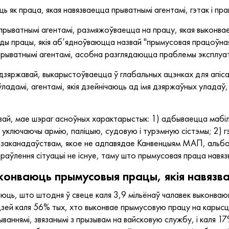
 як праца, якая навязваецца прыватнымі агентамі, гэтак і пр
прыватнымі агентамі, размяжоўваецца на працу, якая выконв
 віды працы, якія аб’ядноўваюцца назвай "прымусовая працоўн
 прыватнымі агентамі, асобна разглядаюцца праблемы эксплу
дзяржавай, выкарыстоўваецца ў глабальных ацэнках для апі
ладамі, агентамі, якія дзейнічаюць ад імя дзяржаўных уладаў, 
ай, мае шэраг асноўных характарыстык: 1) адбываецца мабілі
уключаючы армію, паліцыю, судовую і турэмную сістэмы; 2) 
 заканадаўствам, якое не адпавядае Канвенцыям МАП, альбо 
раўлення сітуацыі не існуе, таму што прымусовая праца навя
ыконваюць прымусовыя працы, якія навяз
аюць, што штодня ў свеце каля 3,9 мільёнаў чалавек выконва
зей каля 56% тых, хто выконвае прымусовую працу на карысць
ываннямі, звязанымі з прызывам на вайсковую службу, і каля 1