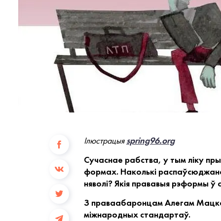
Ілюстрацыя
spring96.org
Сучаснае рабства, у тым ліку пр
формах. Наколькі распаўсюджана
няволі? Якія прававыя рэформы ў
З праваабаронцам Алегам Мацке
міжнародных стандартаў.