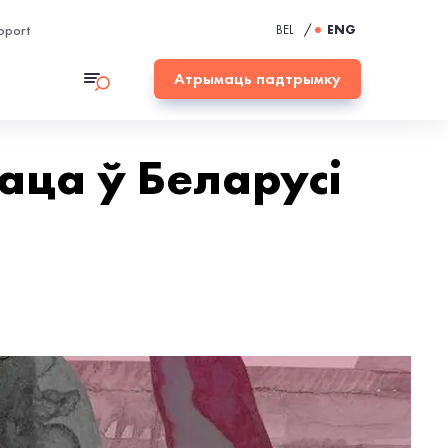
pport
BEL
/
ENG
Атрымаць падтрымку
аца ў Беларусі