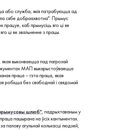
аца або служба, якія патрабуюцца ад
вала сябе добраахвотна". Прымус
к працуе, каб прымусіць яго ці яе
го ці яе звальненне з працы.
, якая выконваецца пад пагрозай
дакументах МАП выкарыстоўваецца
шаная праца – гэта праца, якая
кая робіцца без свабоднай і свядомай
і прымусовы шлюб"
, падрыхтаваным у
 праца пашырана на ўсіх кантынентах.
за палову агульнай колькасці людзей,