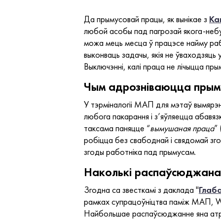
Да прымусовай працы, як вынікае з
Ка
любой асобы пад пагрозай якога-небу
можа мець месца ў працэсе найму работ
выконваць задачы, якія не ўваходзяць 
Выключэнні, калі праца не лічыцца пр
Чым адрозніваюцца прым
У тэрміналогіі МАП для мэтаў вымярэ
любога пакарання і з’яўляецца абавяз
таксама паняцце “
вымушаная праца
” 
робіцца без свабоднай і свядомай зго
згоды работніка пад прымусам.
Наколькі распаўсюджана
Згодна са звесткамі з даклада "
Глаба
рамках супрацоўніцтва паміж МАП,
W
Найбольшае распаўсюджанне яна атрыма