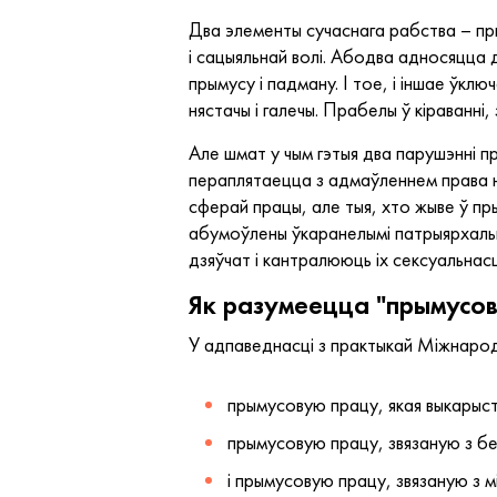
Два элементы сучаснага рабства – пр
і сацыяльнай волі. Абодва адносяцца д
прымусу і падману. І тое, і іншае ўк
нястачы і галечы. Прабелы ў кіраванн
Але шмат у чым гэтыя два парушэнні п
пераплятаецца з адмаўленнем права 
сферай працы, але тыя, хто жыве ў п
абумоўлены ўкаранелымі патрыярхальны
дзяўчат і кантралююць іх сексуальнасц
Як разумеецца "прымусов
У адпаведнасці з практыкай Міжнарод
прымусовую працу, якая выкарыст
прымусовую працу, звязаную з бе
і прымусовую працу, звязаную з м