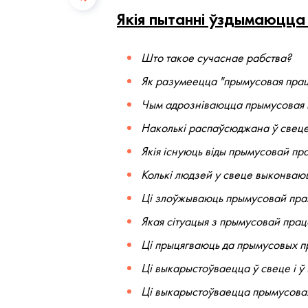
Якія пытанні ўздымаюцца
Што такое сучаснае рабства?
Як разумеецца "прымусовая прац
Чым адрозніваюцца прымусовая 
Наколькі распаўсюджана ў свец
Якія існуюць віды прымусовай пр
Колькі людзей у свеце выконваю
Ці злоўжываюць прымусовай пра
Якая сітуацыя з прымусовай прац
Ці прыцягваюць да прымусовых пр
Ці выкарыстоўваецца ў свеце і ў
Ці выкарыстоўваецца прымусова