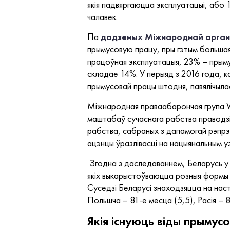
якія падвяргаюцца эксплуатацыі, або 1
чалавек.
Па
дадзеных Міжнароднай арган
прымусовую працу, пры гэтым большая
працоўная эксплуатацыя, 23% – прыму
складае 14%. У перыяд з 2016 года, 
прымусовай працы штодня, павялічылас
Міжнародная праваабарончая група 
маштабаў сучаснага рабства праводзіла
рабства, сабраных з дапамогай рэпрэз
ацэнцы ўразлівасці на нацыянальным у
Згодна з даследаваннем, Беларусь у г
якіх выкарыстоўваюцца розныя формы с
Суседзі Беларусі знаходзяцца на наст
Польшча – 81-е месца (5,5), Расія – 8
Якія існуюць віды прымус