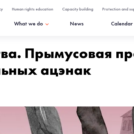
cy
Human rights education
Capacity building
Protection and su
What we do
News
Calendar
ва. Прымусовая пр
льных ацэнак