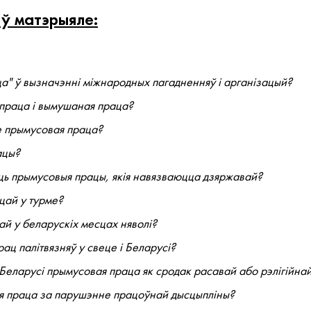
 ў матэрыяле:
а" ў вызначэнні міжнародных пагадненняў і арганізацый?
праца і вымушаная праца?
е прымусовая праца?
ацы?
ць прымусовыя працы, якія навязваюцца дзяржавай?
цай у турме?
ай у беларускіх месцах няволі?
ац палітвязняў у свеце і Беларусі?
 Беларусі прымусовая праца як сродак расавай або рэлігійна
я праца за парушэнне працоўнай дысцыпліны?