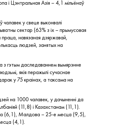
па і Цэнтральная Азія – 4,1 мільёнаў
 чалавек у свеце выконвалі
ыватны сектар (63% з іх – прымусовая
 праца, навязаная дзяржавай,
олькасць людзей, занятых на
на з гэтым даследаваннем вымярэнне
людзьмі, якія перажылі сучаснае
арак у 75 краінах, а таксама на
зей на 1000 чалавек, у дачыненні да
аніяй (11,8) і Казахстанам (11,1).
ца (6,1), Малдова – 25-е месца (9,5),
есца (4,1).