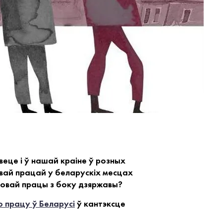
еце і ў нашай краіне ў розных
вай працай у беларускіх месцах
усовай працы з боку дзяржавы?
 працу ў Беларусі
ў кантэксце