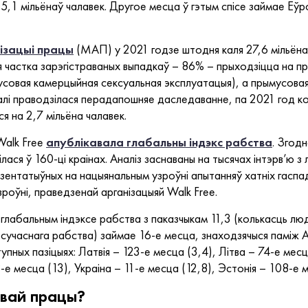
5,1 мільёнаў чалавек. Другое месца ў гэтым спісе займае Еўро
ізацыі працы
(МАП) у 2021 годзе штодня каля 27,6 мільёнаў
 частка зарэгістраваных выпадкаў – 86% – прыходзіцца на пр
совая камерцыйная сексуальная эксплуатацыя), а прымусовая
калі праводзілася перадапошняе даследаванне, па 2021 год к
я на 2,7 мільёна чалавек.
Walk Free
апублікавала глабальны індэкс рабства
. Згод
ся ў 160-ці краінах. Аналіз заснаваны на тысячах інтэрв’ю з 
ентатыўных на нацыянальным узроўні апытанняў хатніх гаспад
зроўні, праведзенай арганізацыяй Walk Free.
лабальным індэксе рабства з паказчыкам 11,3 (колькасць люд
учаснага рабства) займае 16-е месца, знаходзячыся паміж Алб
упных пазіцыях: Латвія – 123-е месца (3,4), Літва – 74-е мес
-е месца (13), Украіна – 11-е месца (12,8), Эстонія – 108-е м
овай працы?