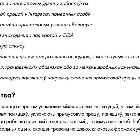
т за негвалтоўны ўдзел у забастоўках
ай працай у інтарэсах прыватных асоб?
рацыйна арыштаваных у свеце і Беларусі
я знаходзяцца пад вартай у СІЗА
ную службу
іннасцю ў мэтах развіцця гаспадаркі, і якая сітуцыя з гэтым
 грамадзянскіх абавязкаў або за межамі дробных камуналь
і Беларусі ладзяцца ў напрамку спынення прымусовай працы 
ства?
ўваецца шэрагам уплывовых міжнародных інстытуцый, у тым лі
вых паняццяў, уключаючы прымусовую працу, паняццяў, звязан
да рабства практыкі і гандаль людзьмі), і прымусовы шлюб. Ка
бальныя ацэнкі сканцэнтраваны на дзвюх ключавых формах суч