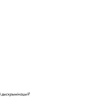
й дыскрымінацыі?