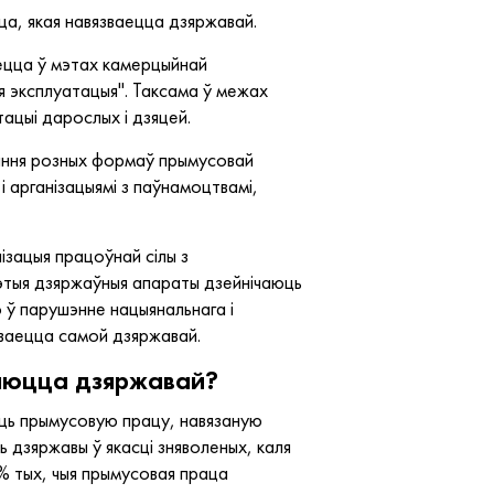
аца, якая навязваецца дзяржавай.
аецца ў мэтах камерцыйнай
ая эксплуатацыя". Таксама ў межах
атацыі дарослых і дзяцей.
сання розных формаў прымусовай
і арганізацыямі з паўнамоцтвамі,
зацыя працоўнай сілы з
гэтыя дзяржаўныя апараты дзейнічаюць
ў парушэнне нацыянальнага і
зваецца самой дзяржавай.
ваюцца дзяржавай?
юць прымусовую працу, навязаную
 дзяржавы ў якасці зняволеных, каля
7% тых, чыя прымусовая праца