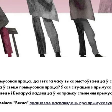
ымусовая праца, да гэтага часу выкарыстоўваецца ў св
 ў свеце прымусовая праца? Якая сітуацыя з прымусо
 свеце і Беларусі ладзяцца ў напрамку спынення прым
вічам "Вясна"
працягвае распавядаць пра прымусовую