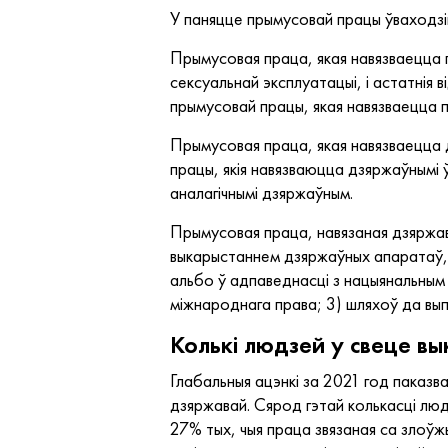
У паняцце прымусовай працы ўваходзіць
Прымусовая праца, якая навязваецца 
сексуальнай эксплуатацыі, і астатнія
прымусовай працы, якая навязваецца
Прымусовая праца, якая навязваецца 
працы, якія навязваюцца дзяржаўнымі ў
аналагічнымі дзяржаўным.
Прымусовая праца, навязаная дзяржав
выкарыстаннем дзяржаўных апаратаў, 
альбо ў адпаведнасці з нацыянальным
міжнароднага права; 3) шляхоў да вып
Колькі людзей у свеце в
Глабальныя ацэнкі за 2021 год паказв
дзяржавай. Сярод гэтай колькасці люд
27% тых, чыя праца звязаная са злоўж