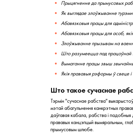
Прыцягненне да прымусовых рабо
Як выглядае злоўжыванне турэмн
Абавязковыя працы для адмініст
Абавязковыя працы для асоб, які
Злоўжыванне прызывам на ваен
Што разумеецца пад працоўнай пав
Вымаганне працы звыш звычайных
Якія прававыя рэформы ў свеце 
Што такое сучаснае раб
Тэрмін "сучаснае рабства" выкарысто
мэтай абагульнення канкрэтных права
даўгавая кабала, рабства і падобныя 
прававых канцэпцый вымяральным, гла
прымусовым шлюбе.