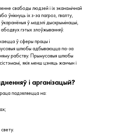
нне свабоды людзей і іх эканамічнай
о ўнікнуць іх з-за пагроз, гвалту,
 ўкаранёныя ў мадэлі дыскрымінацыі,
я абодвух гэтых злоўжыванняў.
каецца ў сферы працы і
ымусовыя шлюбы адбываюцца па-за
атняму рабству. Прымусовыя шлюбы
стэмамі, якія менш цэняць жанчын і
дненняў і арганізацый?
раца падзяляецца на:
ах;
 свету.