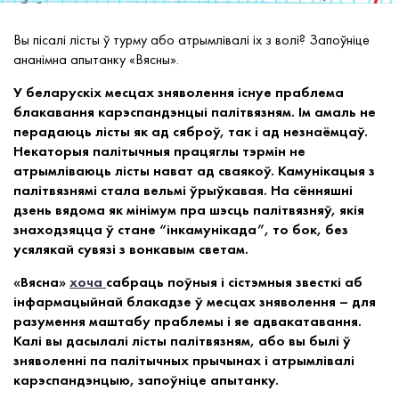
Вы пісалі лісты ў турму або атрымлівалі іх з волі? Запоўніце
ананімна апытанку «Вясны».
У беларускіх месцах зняволення існуе праблема
блакавання карэспандэнцыі палітвязням. Ім амаль не
перадаюць лісты як ад сяброў, так і ад незнаёмцаў.
Некаторыя палітычныя працяглы тэрмін не
атрымліваюць лісты нават ад сваякоў. Камунікацыя з
палітвязнямі стала вельмі ўрыўкавая. На сённяшні
дзень вядома як мінімум пра шэсць палітвязняў, якія
знаходзяцца ў стане “інкамунікада”, то бок, без
усялякай сувязі з вонкавым светам.
«Вясна»
хоча
сабраць поўныя і сістэмныя звесткі аб
інфармацыйнай блакадзе ў месцах зняволення – для
разумення маштабу праблемы і яе адвакатавання.
Калі вы дасылалі лісты палітвязням, або вы былі ў
зняволенні па палітычных прычынах і атрымлівалі
карэспандэнцыю, запоўніце апытанку.