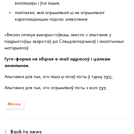
валанцёры і ўсе іншыя;
палітвязні, якія атрымлівалі ці не атрымлівалі
карэспандэнцыю падчас зняволення.
«Вясна» плануе выкарыстоўваць звесткі з апытанак у
падрыхтоўцы зваротаў да Спецдакладчыкаў і аналітычных
матэрыялаў.
Гугл-форма не збірае e-mail адрасоў і цалкам
ананімная.
Апытанка для тых, хто піша ці пісаў лісты ў турму
тут.
Апытанка для тых, хто атрымліваў лісты з волі
тут
.
#Вясна
Back to news