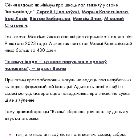
Сёння вядома як мінімум пра шэсць палітвязняў у стане
"інкамунікада":
Сяргей Ціханоўскі
,
Марыя Калеснікава
,
Ігар Лосік
,
Віктар Бабарыка
,
Максім Знак
,
Мікалай
Статкевіч
.
Так, сваякі Максіма Знака апошні раз атрымлівалі ад яго ліст
9 лютага 2023 года. А звестак пра стан Марыі Калеснікавай
няма больш за 400 дзён.
"Інкамунікада — цяжкае парушэнне правоў
чалавека", — юрыст Вясны
Пры гэтым праваабаронцы могуць не ведаць пра непублічныя
выпадкі інфармацыйнай ізаляцыі. Адвакаты палітвзняў і іх
сваякі могуць асцерагацца паведамляць пра знікненне сувязі
ці яе з’яўленне.
Таму праваабаронцы "Вясны" збіраюць для аналізу даныя у
двух катэгорыях:
тыя, хто піша ці пісаў лісты палітвязням: сваякі, сябры,