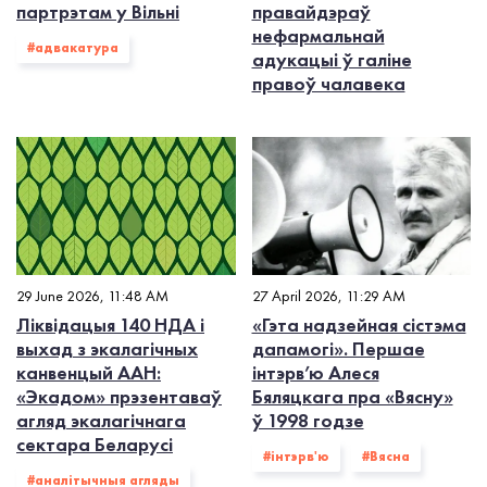
партрэтам у Вільні
правайдэраў
нефармальнай
#адвакатура
адукацыі ў галіне
правоў чалавека
29 June 2026, 11:48 AM
27 April 2026, 11:29 AM
Ліквідацыя 140 НДА і
«Гэта надзейная сістэма
выхад з экалагiчных
дапамогі». Першае
канвенцый ААН:
інтэрв’ю Алеся
«Экадом» прэзентаваў
Бяляцкага пра «Вясну»
агляд экалагічнага
ў 1998 годзе
сектара Беларусі
#інтэрв'ю
#Вясна
#аналітычныя агляды