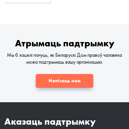
Атрымаць падтрымку
Мы б хацелі пачуць, як Беларускі Дом правоў чалавека
можа падтрымаць вашу арганізацыю.
Напісаць нам
Аказаць падтрымку