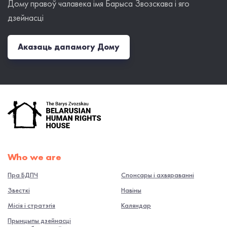
Дому правоў чалавека імя Барыса Звозскава і яго
дзейнасці
Аказаць дапамогу Дому
Who we are
Пра БДПЧ
Спонсары і ахвяраванні
Звесткі
Навiны
Місія і стратэгія
Каляндар
Прынцыпы дзейнасці