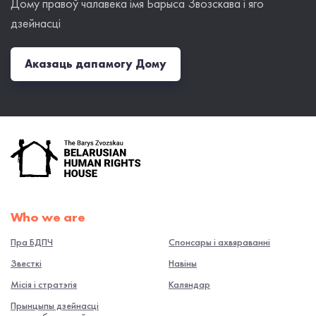
Дому правоў чалавека імя Барыса Звозскава і яго
дзейнасці
Аказаць дапамогу Дому
Who we are
Пра БДПЧ
Спонсары і ахвяраванні
Звесткі
Навiны
Місія і стратэгія
Каляндар
Прынцыпы дзейнасці