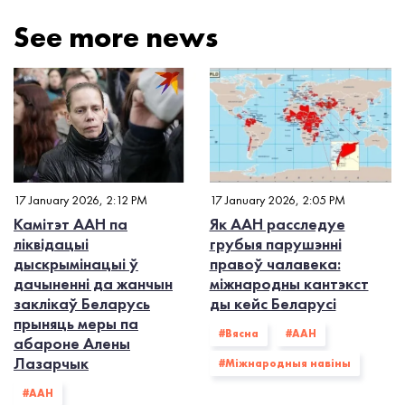
See more news
17 January 2026, 2:12 PM
17 January 2026, 2:05 PM
Камітэт ААН па
Як ААН расследуе
ліквідацыі
грубыя парушэнні
дыскрымінацыі ў
правоў чалавека:
дачыненні да жанчын
міжнародны кантэкст
заклікаў Беларусь
ды кейс Беларусі
прыняць меры па
#Вясна
#ААН
абароне Алены
Лазарчык
#Міжнародныя навіны
#ААН