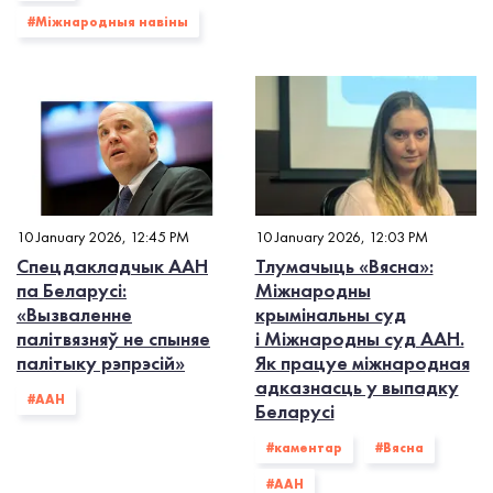
#Міжнародныя навіны
10 January 2026, 12:45 PM
10 January 2026, 12:03 PM
Спецдакладчык ААН
Тлумачыць «Вясна»:
па Беларусі:
Міжнародны
«Вызваленне
крымінальны суд
палітвязняў не спыняе
і Міжнародны суд ААН.
палітыку рэпрэсій»
Як працуе міжнародная
адказнасць у выпадку
#ААН
Беларусі
#каментар
#Вясна
#ААН