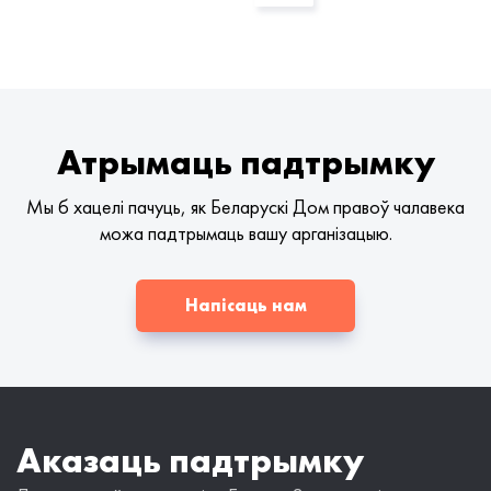
Атрымаць падтрымку
Мы б хацелі пачуць, як Беларускі Дом правоў чалавека
можа падтрымаць вашу арганізацыю.
Напісаць нам
Аказаць падтрымку