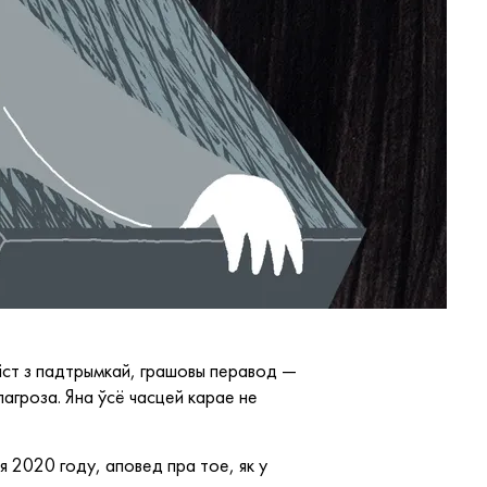
ліст з падтрымкай, грашовы перавод —
агроза. Яна ўсё часцей карае не
ля 2020 году, аповед пра тое, як у