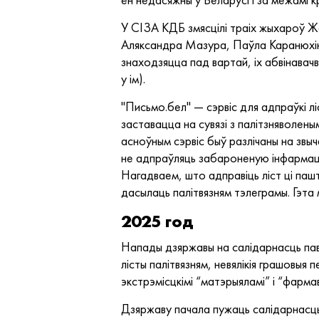
У СІЗА КДБ змясцілі траіх жыхароў Жо
Аляксандра Мазура, Паўла Каранюхіна
знаходзяцца пад вартай, іх абвінава
у ім).
"Письмо.бел" — сэрвіс для адпраўкі лі
заставацца на сувязі з палітзняволены
асноўным сэрвіс быў разлічаны на звы
не адпраўляць забароненую інфарма
Нагадваем, што адправіць ліст ці па
дасылаць палітвязням тэлеграмы. Гэта
2025 год
Напады дзяржавы на салідарнасць паво
лісты палітвязням, невялікія грашовыя 
экстрэмісцкімі “матэрыяламі” і “фарма
Дзяржаву пачала пужаць салідарнасць