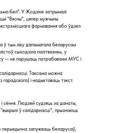
сьмо.бeл". У Жодзіне затрымалі
ыі "Вясны", цяпер мужчыны
 экстрэмісцкага фармавання або ўдзел
ыва ў тым ліку дапамагала беларусам
лістоў сыходзіла палітвязням, у
рсу — не парушаць патрабаванні МУС і
салідарнасці. Таксама можна
з гарадскога) і надыктаваць тэкст.
і сёння. Людзей судзяць за данаты,
х “выкрылі ў салідарнасці”, прызнаюць
ае перыядычна запужваць беларусаў,