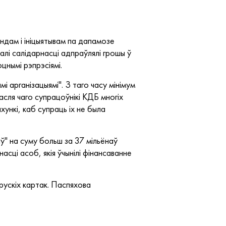
ондам і ініцыятывам па дапамозе
алі салідарнасці адпраўлялі грошы ў
цнымі рэпрэсіямі.
і арганізацыямі". З таго часу мінімум
асля чаго супрацоўнікі КДБ многіх
ункі, каб супраць іх не была
" на суму больш за 37 мільёнаў
асці асоб, якія ўчынілі фінансаванне
рускіх картак. Паспяхова