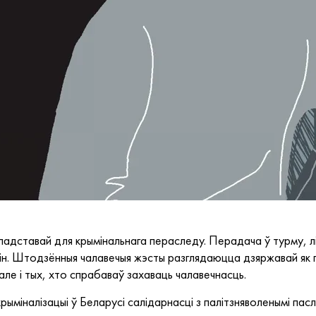
 падставай для крымінальнага пераследу. Перадача ў турму, 
ін. Штодзённыя чалавечыя жэсты разглядаюцца дзяржавай як п
але і тых, хто спрабаваў захаваць чалавечнасць.
крыміналізацыі ў Беларусі салідарнасці з палітзняволенымі пас