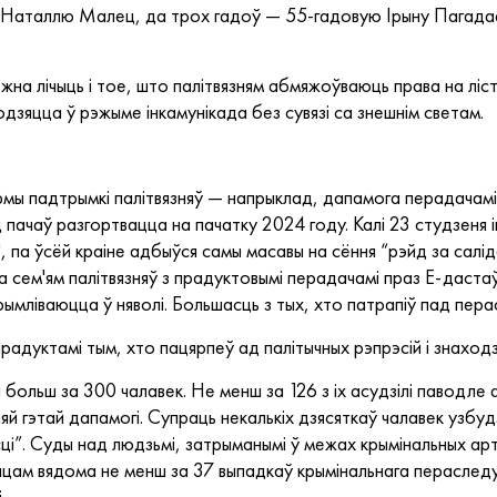
ю Наталлю Малец, да трох гадоў — 55-гадовую Ірыну Пагадае
а лічыць і тое, што палітвязням абмяжоўваюць права на ліста
ходзяцца ў рэжыме інкамунікада без сувязі са знешнім светам.
мы падтрымкі палітвязняў — напрыклад, дапамога перадачамі 
 пачаў разгортвацца на пачатку 2024 году. Калі 23 студзеня і
 па ўсёй краіне адбыўся самы масавы на сёння “рэйд за салід
 сем'ям палітвязняў з прадуктовымі перадачамі праз Е-даста
рымліваюцца ў няволі. Большасць з тых, хто патрапіў пад пера
адуктамі тым, хто пацярпеў ад палітычных рэпрэсій і знаходзі
 больш за 300 чалавек. Не менш за 126 з іх асудзілі паводле 
ыяй гэтай дапамогі. Супраць некалькіх дзясяткаў чалавек узбуд
ці”. Суды над людзьмі, затрыманымі ў межах крымінальных ар
цам вядома не менш за 37 выпадкаў крымінальнага пераследу 
і.