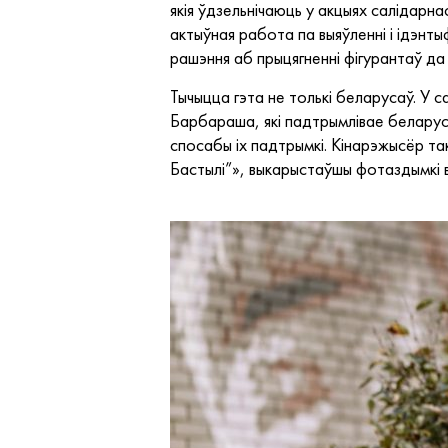
якія ўдзельнічаюць у акцыях салідар
актыўная работа па выяўленні і ідэнт
рашэння аб прыцягненні фігурантаў да 
Тычыцца гэта не толькі беларусаў. У 
Барбараша, які падтрымлівае беларускі
спосабы іх падтрымкі. Кінарэжысёр так
Бастылі”», выкарыстаўшы фотаздымкі в