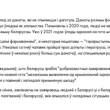
ед за данаты, які не спыняецца і дагэтуль. ​​Данаты розным ф
 ўладамі як злачынства. Пачынаючы з 2020 года, людзі на хв
жыму беларусам. Ужо ў 2021 годзе ўлады адказалі на гэта мо
цкімі фармаваннямі", а некаторыя ініцыятывы — "тэрарыстычным
. Некалькі сотняў чалавек прайшлі праз допыты і ператрусы, п
чэнні ў некалькі разоў больш сум данатаў, на спецыяльныя рах
ведамляў, што беларусы зрабілі "добраахвотных ахвяраванняў
а назвалі гэта "механізмам вызвалення ад крымінальнай адказн
я з павіннай і загладзілі прычыненую шкоду".
 сёння, заклікаючы не ахвяраваць людзей з Беларусі ці з бела
літвязняў і беларусаў, якія апынуліся ў складаных сітуацыях.