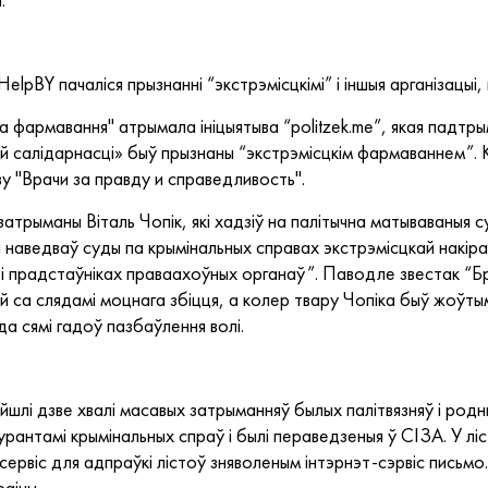
pBY пачаліся прызнанні “экстрэмісцкімі” і іншыя арганізацы
га фармавання" атрымала ініцыятыва “politzek.me”, якая падтрым
й салідарнасці» быў прызнаны “экстрэмісцкім фармаваннем”.
ву "Врачи за правду и справедливость".
затрыманы Віталь Чопік, які хадзіў на палітычна матываваныя 
а наведваў суды па крымінальных справах экстрэмісцкай накірава
і прадстаўніках праваахоўных органаў”. Паводле звестак “Бр
ай са слядамі моцнага збіцця, а колер твару Чопіка быў жоў
 да сямі гадоў пазбаўлення волі.
йшлі дзве хвалі масавых затрыманняў былых палітвязняў і родн
ігурантамі крымінальных спраў і былі пераведзеныя ў СІЗА. У 
рвіс для адпраўкі лістоў зняволеным інтэрнэт-сэрвіс письмо.
раіны.