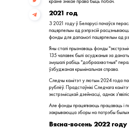
краіне знікае права быць побач.
2021 год
З 2021 году ў Беларусі пачаўся перасл
пацярпелым ад рэпрэсій расцэньваюцца
фонды для дапамогі пацярпелым ад рэ
Яны сталі прызнаваць фонды "экстрэміс
135 чалавек былі асуджаныя за данаты
змушалі рабіць "добраахвотныя" пералі
ўзбуджаная крымінальная справа.
Следчы камітэт у лютым 2024 года па
рублёў. Прадстаўнікі Следчага камітэт
экстрэмісцкай дзейнасці, аднак з'явіліс
Але фонды працягваюць працаваць і па
закрываюцца зборы на патрэбы былых па
Вясна-восень 2022 году