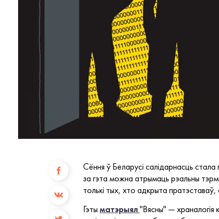
Сёння ў Беларусі салідарнасць стала
за гэта можна атрымаць рэальны тэрм
толькі тых, хто адкрыта пратэставаў, 
Гэты
матэрыял
"Вясны" — храналогія 