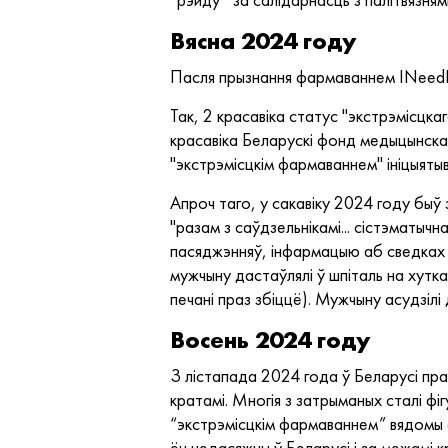
Вясна 2024 году
Пасля прызнання фармаваннем INeedHel
Так, 2 красавіка статус "экстрэмісцка
красавіка Беларускі фонд медыцынска
"экстрэмісцкім фармаваннем" ініцыяты
Апроч таго, у сакавіку 2024 году быў 
"разам з саўдзельнікамі... сістэматычн
пасяджэнняў, інфармацыю аб сведках 
мужчыну дастаўлялі ў шпіталь на хутк
печані праз збіццё). Мужчыну асудзілі
Восень 2024 году
З лістапада 2024 года ў Беларусі пра
кратамі. Многія з затрыманых сталі ф
“экстрэмісцкім фармаваннем” вядомы се
ён недасяжны ў Беларусі і за межамі к