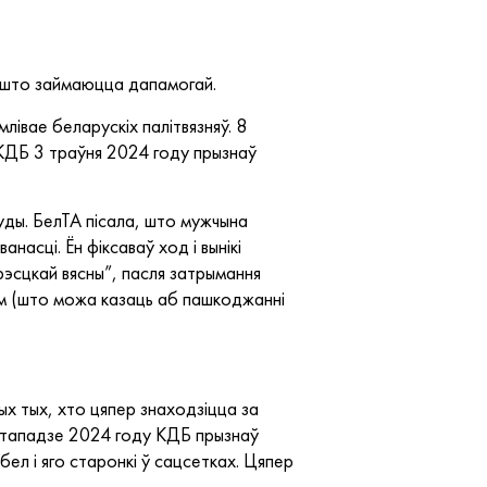
і, што займаюцца дапамогай.
лівае беларускіх палітвязняў. 8
 КДБ 3 траўня 2024 году прызнаў
суды. БелТА пісала, што мужчына
насці. Ён фіксаваў ход і вынікі
эсцкай вясны”, пасля затрымання
тым (што можа казаць аб пашкоджанні
ых тых, хто цяпер знаходзіцца за
лістападзе 2024 году КДБ прызнаў
бел і яго старонкі ў сацсетках. Цяпер