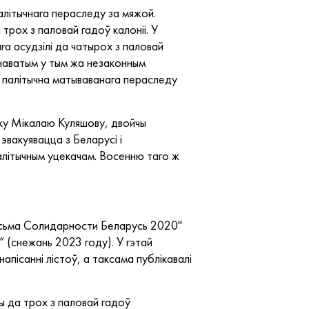
алітычнага пераследу за мяжой.
трох з паловай гадоў калоніі. У
га асудзілі да чатырох з паловай
інаватым у тым жа незаконным
а палітычна матываванага пераследу
іку Мікалаю Куляшову, двойчы
 эвакуявацца з Беларусі і
палітычным уцекачам. Восенню таго ж
Письма Солидарности Беларусь 2020"
” (снежань 2023 году). У гэтай
 напісанні лістоў, а таксама публікавалі
ы да трох з паловай гадоў