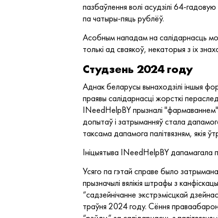
пазбаўлення волі асудзілі 64-гадову
па чатыры-пяць рублёў.
Асобным нападам на салідарнасць можн
толькі ад сваякоў, некаторыя з іх зна
Студзень 2024 году
Аднак беларусы вынаходзілі іншыя фор
праявы салідарнасці жорсткі пераслед
INeedHelpBY прызналі "фармаваннем",
допытаў і затрыманняў стала дапамога
таксама дапамога палітвязням, якія ўт
Ініцыятыва INeedHelpBY дапамагала пр
Усяго па гэтай справе было затрымана
прызначылі вялікія штрафы з канфіскац
“садзейнічанне экстрэмісцкай дзейнас
траўня 2024 году. Сёння праваабарон
“рэйду” за салідарнасць з палітвязням