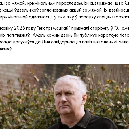
насці за мяжой, крымінальным пераследам. Ён сцвярджае, што
ыфікацыі ўдзельнікаў запланаваных акцый за мяжой. Іх дзейна
крымінальнай адказнасці, у тым ліку ў парадку спецвытворчасц
сакавіку 2025 году “экстрэмісцкай” прызналі старонку ў “Х” а
х палітвязняў. Амаль кожны дзень ён публікуе кароткую гісто
сама далучыўся да Дня салідарнасці з палітзняволенымі Белару
язняў.