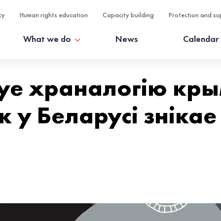
cy
Human rights education
Capacity building
Protection and su
What we do
News
Calendar
уе храналогію кры
як у Беларусі зніка