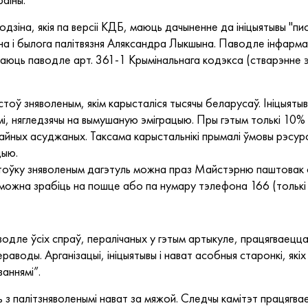
дзіна, якія па версіі КДБ, маюць дачыненне да ініцыятывы "пи
 і былога палітвязня Аляксандра Лыкшына. Паводле інфармац
чваюць паводле арт. 361-1 Крымінальнага кодэкса (стварэнне
стоў зняволеным, якім карысталіся тысячы беларусаў. Ініцыят
мі, нягледзячы на вымушаную эміграцыю. Пры гэтым толькі 10% 
чайных асуджаных. Таксама карыстальнікі прымалі ўмовы рэсу
цыю.
штоўку зняволеным дагэтуль можна праз Майстэрню паштовак 
 можна зрабіць на пошце або па нумару тэлефона 166 (толькі 
дле ўсіх спраў, пералічаных у гэтым артыкуле, працягваецца 
пераводы. Арганізацыі, ініцыятывы і нават асобныя старонкі, які
ваннямі”.
 з палітзняволенымі нават за мяжой. Следчы камітэт працягв