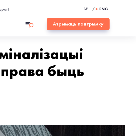
pport
BEL
/
ENG
Атрымаць падтрымку
міналізацыі
е права быць