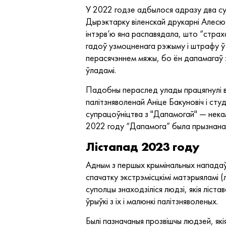
У 2022 годзе адбылося адразу два су
Дырэктарку віленскай друкарні Алесю 
інтэрв’ю яна распавядала, што “страх
гадоў узмоцненага рэжыму і штрафу ў 
перасячэннем мяжы, бо ён дапамагаў э
ўладамі.
Падобны пераслед улады працягнулі в
палітзняволенай Аніце Бакуновіч і студ
супрацоўніцтва з "Дапамогай" — некам
2022 году “Дапамога” была прызнана
Лістапад 2023 году
Адным з першых крымінальных напада
спачатку экстрэмісцкімі матэрыяламі 
суполцы знаходзіліся людзі, якія лістав
ўрыўкі з іх і малюнкі палітзняволеных.
Былі пазначаныя прозвішчы людзей, як