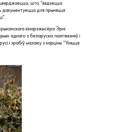
 Сцвярджаецца, што “вядзецца
сць дакументуецца для прыняцця
і”.
мерыканскага кінарэжысёра Эрні
рыю аднаго з беларускіх палітвязняў і
сі і зрабіў мазаіку з карціны “Узяцце