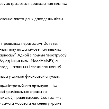
ву за грашовыя пераводы палітвязням
ванне: часта да іх даходзяць лісты
і грашовымі пераводамі. За гэтыя
ніцыятыву па дапамозе палітвязням
арнасць”. Адной з прычын ператрусаў,
ўку ад ініцыятывы INeedHelpBY, а
след — жанчыны і сваякі палітвязняў.
цца ў цяжкай фінансавай сітуацыі.
адміністратыўнага артыкула — ім
зілі крымінальныя справы за
тыкулаў, працягваюцца ўжо год — з
самага масавага на сёння ў краіне