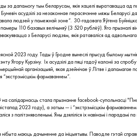
ды за дапамогу тым беларусам, якія хацелі выратавацца ад п
Буневіч асудзілі за незаконнае перасячэнне мяжы Беларусі да 
авала людзей у памежнай зоне”. 30-гадовага Яўгена Буйніцка
памеры 110 базавых велічыняў (3 520 рублёў). Яго прызналі в
вакуявацца з Беларусі людзям, якія ратаваліся ад адвольнаг
ясной 2023 году. Тады ў Гродне вынеслі прысуд былому мытн
энту Ягору Курзіну. Іх асудзілі да пяці гадоў калоніі за спробу
ерцыйнай арганізацыяй, якая дзейнічае ў Літве і дапамагае 
я “экстрэмісцкім фармаваннем”.
ў на салідарнасць стала прызнанне facebook-супольнасці "
(лістапад 2023 году), а затым — і “экстрэмісцкім фармаваннем
аліся з палітзняволенымі. Яны дзяліліся іх навінамі і парадамі па
ія нібыта маюць дачыненне да ініцыятывы. Паводле гэтай справ