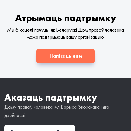
Атрымаць падтрымку
Мы б хацелі пачуць, як Беларускі Дом правоў чалавека
можа падтрымаць вашу арганізацыю.
Напісаць нам
Аказаць падтрымку
Дому правоў чалавека імя Барыса Звозскава і яго
дзейнасці