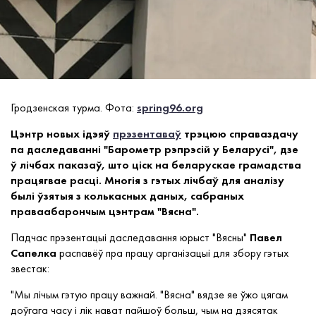
Гродзенская турма. Фота:
spring96.org
Цэнтр новых ідэяў
прэзентаваў
трэцюю справаздачу
па даследаванні "Барометр рэпрэсій у Беларусі", дзе
ў лічбах паказаў, што ціск на беларускае грамадства
працягвае расці. Многія з гэтых лічбаў для аналізу
былі ўзятыя з колькасных даных, сабраных
праваабарончым цэнтрам "Вясна".
Падчас прэзентацыі даследавання юрыст "Вясны"
Павел
Сапелка
распавёў пра працу арганізацыі для збору гэтых
звестак:
"Мы лічым гэтую працу важнай. "Вясна" вядзе яе ўжо цягам
доўгага часу і лік нават пайшоў больш, чым на дзясятак