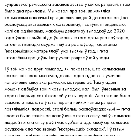
супрацьэкстрэмісцкага заканадаўства ў мэтах рэпрэсій, і там
было два прыклады. Мы казалі пра тое, як мяняліся
колькасныя паказчыкі прыцягнення людзей да адказнасці за
распаўсюд экстрэмісцкіх матэрыялаў, і выяўлялі тэндэнцыю,
калі ад адзінкавых, максімум дзясяткаў выпадкаў да 2020
года ўлады прыйшлі да ўжывання гэтага артыкула паўсюдна,
штодня, і выпадкі асуджэнняў за распаўсюд так званых
"экстрэмісцкіх матэрыялаў" ужо тысячы ў год, і гэта
штодзённы працоўны інструмент рэпрэсіўнай улады.
І ў той жа час другі прыклад, які паказвае, што колькасныя
паказчыкі і практыка супадаюць і адно аднаго тлумачаць:
напаўненне спісу экстрэмісцкіх матэрыялаў. Там у адзін
момант адбыўся такі пікавы выпадак, калі былі ўнесеныя за
кароткі перыяд сотні людзей у гэты пералік. Але гэта не было
звязана з тым, што ў гэты перыяд нейкім чынам рэпрэсіі
павялічыліся, падраслі, сталі больш распаўсюджанымі — гэта
проста было тэхнічнае напаўненне гэтага спісу, які ў колькасці
людзей гэтага спісу доўгі час сур'ёзна адставаў ад колькасці
асуджаных па так званых "экстрэмісцкіх складах". І ў гэтым
выпадку, калі падыходзіць проста сацыялагічна да гэтых