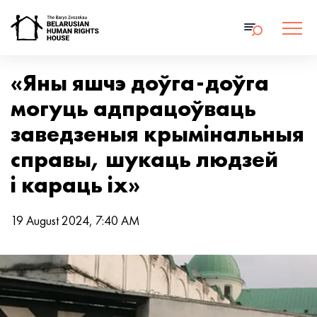
«Яны яшчэ доўга-доўга
могуць адпрацоўваць
заведзеныя крымінальныя
справы, шукаць людзей
і караць іх»
19 August 2024, 7:40 AM