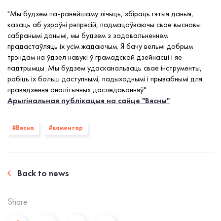
"Мы будзем па-ранейшаму лічыць, збіраць гэтыя даныя,
казаць аб узроўні рэпрэсій, падмацоўваючы свае высновы
сабранымі данымі, мы будзем з задавальненнем
прадастаўляць іх усім жадаючым. Я бачу вельмі добрым
трэндам на ўдзел навукі ў грамадскай дзейнасці і яе
падтрымцы. Мы будзем удасканальваць свае інструменты,
рабіць іх больш даступнымі, падыходнымі і прывабнымі для
правядзення аналітычных даследаванняў".
Арыгінальная публікацыя на сайце "Вясны"
#Вясна
#каментар
Back to news
Share