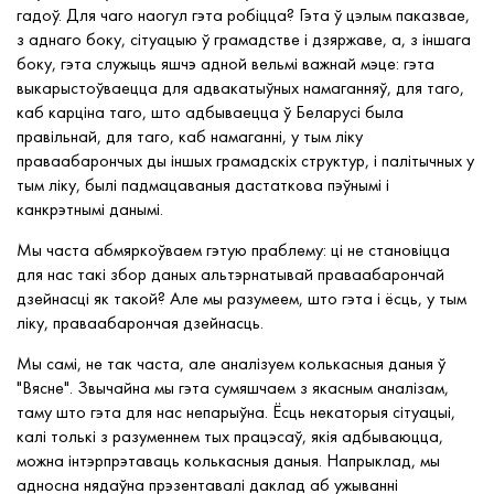
гадоў. Для чаго наогул гэта робіцца? Гэта ў цэлым паказвае,
з аднаго боку, сітуацыю ў грамадстве і дзяржаве, а, з іншага
боку, гэта служыць яшчэ адной вельмі важнай мэце: гэта
выкарыстоўваецца для адвакатыўных намаганняў, для таго,
каб карціна таго, што адбываецца ў Беларусі была
правільнай, для таго, каб намаганні, у тым ліку
праваабарончых ды іншых грамадскіх структур, і палітычных у
тым ліку, былі падмацаваныя дастаткова пэўнымі і
канкрэтнымі данымі.
Мы часта абмяркоўваем гэтую праблему: ці не становіцца
для нас такі збор даных альтэрнатывай праваабарончай
дзейнасці як такой? Але мы разумеем, што гэта і ёсць, у тым
ліку, праваабарончая дзейнасць.
Мы самі, не так часта, але аналізуем колькасныя даныя ў
"Вясне". Звычайна мы гэта сумяшчаем з якасным аналізам,
таму што гэта для нас непарыўна. Ёсць некаторыя сітуацыі,
калі толькі з разуменнем тых працэсаў, якія адбываюцца,
можна інтэрпрэтаваць колькасныя даныя. Напрыклад, мы
адносна нядаўна прэзентавалі даклад аб ужыванні