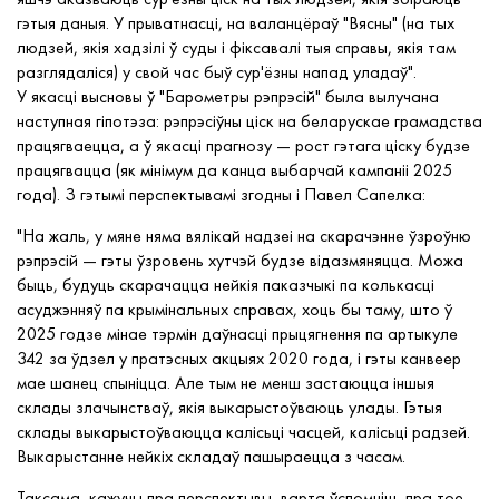
гэтыя даныя. У прыватнасці, на валанцёраў "Вясны" (на тых
людзей, якія хадзілі ў суды і фіксавалі тыя справы, якія там
разглядаліся) у свой час быў сур'ёзны напад уладаў".
У якасці высновы ў "Барометры рэпрэсій" была вылучана
наступная гіпотэза: рэпрэсіўны ціск на беларускае грамадства
працягваецца, а ў якасці прагнозу — рост гэтага ціску будзе
працягвацца (як мінімум да канца выбарчай кампаніі 2025
года). З гэтымі перспектывамі згодны і Павел Сапелка:
"На жаль, у мяне няма вялікай надзеі на скарачэнне ўзроўню
рэпрэсій — гэты ўзровень хутчэй будзе відазмяняцца. Можа
быць, будуць скарачацца нейкія паказчыкі па колькасці
асуджэнняў па крымінальных справах, хоць бы таму, што ў
2025 годзе мінае тэрмін даўнасці прыцягнення па артыкуле
342 за ўдзел у пратэсных акцыях 2020 года, і гэты канвеер
мае шанец спыніцца. Але тым не менш застаюцца іншыя
склады злачынстваў, якія выкарыстоўваюць улады. Гэтыя
склады выкарыстоўваюцца калісьці часцей, калісьці радзей.
Выкарыстанне нейкіх складаў пашыраецца з часам.
Таксама, кажучы пра перспектывы, варта ўспомніць пра тое,