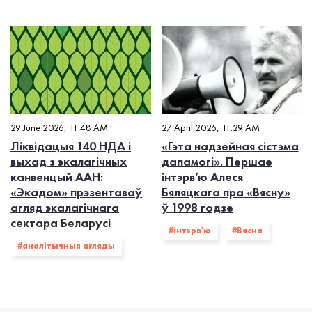
29 June 2026, 11:48 AM
27 April 2026, 11:29 AM
Ліквідацыя 140 НДА і
«Гэта надзейная сістэма
выхад з экалагiчных
дапамогі». Першае
канвенцый ААН:
інтэрв’ю Алеся
«Экадом» прэзентаваў
Бяляцкага пра «Вясну»
агляд экалагічнага
ў 1998 годзе
сектара Беларусі
#інтэрв'ю
#Вясна
#аналітычныя агляды