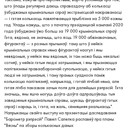
што ўлады рэгулярна даюць справаздачу аб колькасці
ўзбуджаных крымінальных спраў экстрэмісцкай накіраванасці
— і гэтая колькасць павялічваецца прыблізна на 5 000 кожны
год. Улады кажуць, што з пачатку прэзідэнцкай кампаніі 2020
года ўзбуджана ўжо больш за 19 000 крымінальных спраў.
Гэта, вядома, не значыць, што ёсць 19 000 абвінавачаных,
фігурантаў — з розных прычынаў: таму што ў нейкіх
крымінальных справах няма фігурантаў наогул і яны
невядомыя, у нейкіх яны вядомыя, іх там можа быць некалькі
сотняў, у нейкіх гэтыя людзі затрыманыя, і яны прызнаюцца
палітвязнямі праваабарончай супольнасцю, у нейкіх гэтыя
людзі не затрыманыя, і таму прамых суадносін паміж
колькасцю палітвязняў, напрыклад, і гэтай лічбай няма, але
гэтая лічба паказвае зачын поля для далейшых рэпрэсій. Гэта
значыць, яны яшчэ могуць доўга-доўга адпрацоўваць тыя
заведзеныя крымінальныя справы, шукаць фігурантаў гэтых
спраў і караць іх, і гэта, на жаль, сённяшняя рэальнасць".
Напрыканцы свайго выступу на прэзентацыі даследавання
"Барометр рэпрэсій" Павел Сапелка распавёў пра планы
"Вясны" па зборы колькасных даных: