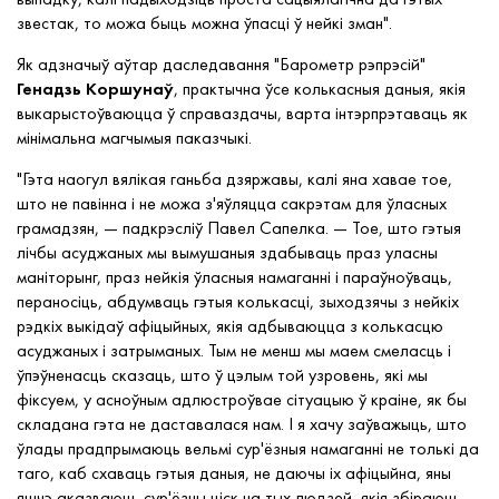
звестак, то можа быць можна ўпасці ў нейкі зман".
Як адзначыў аўтар даследавання "Барометр рэпрэсій"
Генадзь Коршунаў
, практычна ўсе колькасныя даныя, якія
выкарыстоўваюцца ў справаздачы, варта інтэрпрэтаваць як
мінімальна магчымыя паказчыкі.
"Гэта наогул вялікая ганьба дзяржавы, калі яна хавае тое,
што не павінна і не можа з'яўляцца сакрэтам для ўласных
грамадзян, — падкрэсліў Павел Сапелка. — Тое, што гэтыя
лічбы асуджаных мы вымушаныя здабываць праз уласны
маніторынг, праз нейкія ўласныя намаганні і параўноўваць,
пераносіць, абдумваць гэтыя колькасці, зыходзячы з нейкіх
рэдкіх выкідаў афіцыйных, якія адбываюцца з колькасцю
асуджаных і затрыманых. Тым не менш мы маем смеласць і
ўпэўненасць сказаць, што ў цэлым той узровень, які мы
фіксуем, у асноўным адлюстроўвае сітуацыю ў краіне, як бы
складана гэта не даставалася нам. І я хачу заўважыць, што
ўлады прадпрымаюць вельмі сур'ёзныя намаганні не толькі да
таго, каб схаваць гэтыя даныя, не даючы іх афіцыйна, яны
яшчэ аказваюць сур'ёзны ціск на тых людзей, якія збіраюць