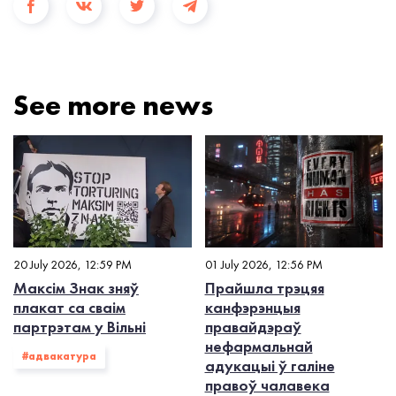
See more news
20 July 2026, 12:59 PM
01 July 2026, 12:56 PM
Максім Знак зняў
Прайшла трэцяя
плакат са сваім
канфэрэнцыя
партрэтам у Вільні
правайдэраў
нефармальнай
#адвакатура
адукацыі ў галіне
правоў чалавека