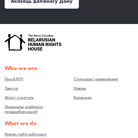
Аказаць дапамогу Дому
Who we are
Пра БДПЧ
Спонсары і ахвяраванні
Звесткі
Навiны
Місія і стратэгія
Каляндар
Прынцыпы дзейнасці
праваабаронцаў
What we do
Human rights advocacy