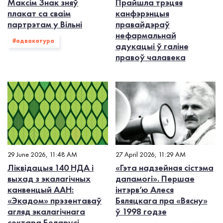
Максім Знак зняў
Прайшла трэцяя
плакат са сваім
канфэрэнцыя
партрэтам у Вільні
правайдэраў
нефармальнай
#адвакатура
адукацыі ў галіне
правоў чалавека
29 June 2026, 11:48 AM
27 April 2026, 11:29 AM
Ліквідацыя 140 НДА і
«Гэта надзейная сістэма
выхад з экалагiчных
дапамогі». Першае
канвенцый ААН:
інтэрв’ю Алеся
«Экадом» прэзентаваў
Бяляцкага пра «Вясну»
агляд экалагічнага
ў 1998 годзе
сектара Беларусі