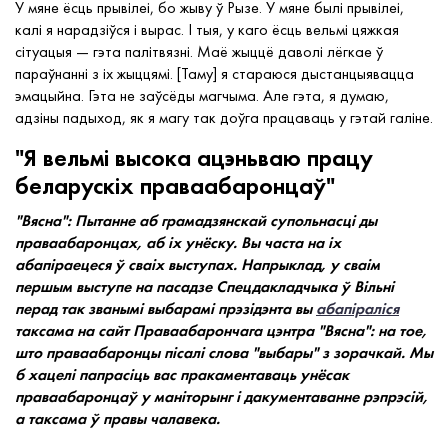
У мяне ёсць прывілеі, бо жыву ў Рызе. У мяне былі прывілеі,
калі я нарадзіўся і вырас. І тыя, у каго ёсць вельмі цяжкая
сітуацыя — гэта палітвязні. Маё жыццё даволі лёгкае ў
параўнанні з іх жыццямі. [Таму] я стараюся дыстанцыявацца
эмацыйна. Гэта не заўсёды магчыма. Але гэта, я думаю,
адзіны падыход, як я магу так доўга працаваць у гэтай галіне.
"Я вельмі высока ацэньваю працу
беларускіх праваабаронцаў"
"Вясна": Пытанне аб грамадзянскай супольнасці ды
праваабаронцах, аб іх унёску. Вы часта на іх
абапіраецеся ў сваіх выступах. Напрыклад, у сваім
першым выступе на пасадзе Спецдакладчыка ў Вільні
перад так званымі выбарамі прэзідэнта вы
абапіраліся
таксама на сайт Праваабарончага цэнтра "Вясна": на тое,
што праваабаронцы пісалі слова "выбары" з зорачкай. Мы
б хацелі папрасіць вас пракаментаваць унёсак
праваабаронцаў у маніторынг і дакументаванне рэпрэсій,
а таксама ў правы чалавека.