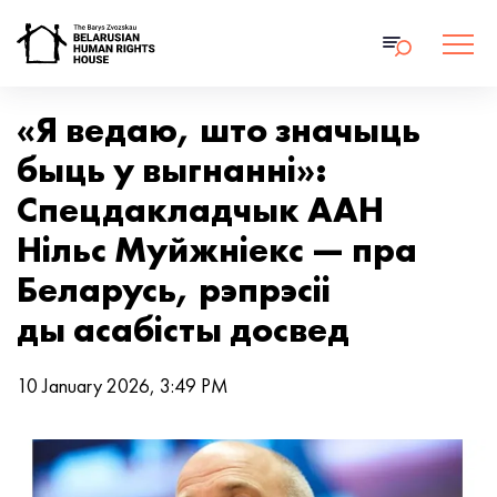
«Я ведаю, што значыць
быць у выгнанні»:
Cпецдакладчык ААН
Нільс Муйжніекс — пра
Беларусь, рэпрэсіі
ды асабісты досвед
10 January 2026, 3:49 PM