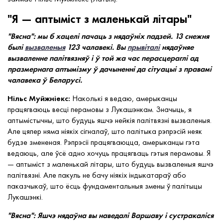
"Я — аптыміст з маленькай літары"
"Вясна": мы б хацелі пачаць з нядаўніх падзей. 13 снежня
былі
вызваленыя
123 чалавекі. Вы
прывіталі
нядаўняе
вызваленне палітвязняў і ў той жа час перасцераглі ад
празмернага аптымізму ў дачыненні да сітуацыі з правамі
чалавека ў Беларусі.
Нільс Муйжніекс:
Наколькі я ведаю, амерыканцы
працягваюць весці перамовы з Лукашэнкам. Значыць, я
аптымістычны, што будуць яшчэ нейкія палітвязні вызваленыя.
Але цяпер няма ніякіх сігналаў, што палітыка рэпрэсій неяк
будзе змененая. Рэпрэсіі працягваюцца, амерыканцы гэта
ведаюць, але ўсё адно хочуць працягваць гэтыя перамовы. Я
— аптыміст з маленькай літары, што будуць вызваленыя яшчэ
палітвязні. Але пакуль не бачу ніякіх індыкатараў або
паказчыкаў, што ёсць фундаментальныя змены ў палітыцы
Лукашэнкі.
"Вясна": Яшчэ нядаўна вы наведалі Варшаву і сустракаліся