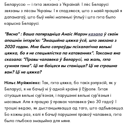
Беларуссю — і гэта звязана з Украінай. І лёс Беларусі
звязаны з лёсам Украіны. І я спадзяюся, што з маёй працай я
дапамагаў, што быў нейкі маленькі ўплыў і што гэта было
карысна Беларусі.
"Вясна" : Ваша папярэдніца Анаіс Марэн
казала
ў сваім
апошнім інтэрв'ю: "Эмацыйна цяжка ўсё, што звязана з
2020 годам. Мне было сапраўды псіхалагічна вельмі
цяжка, бо я не спецыялістка па катаваннях". Таксама яна
сказала: "Правы чалавека ў Беларусі, на жаль, гэта
сумная тэма". Ці не баіцеся вы стаміцца? Ці не страшна
вам? Ці не цяжка?
Нільс Муйжніекс:
Так, гэта цяжка, бо такіх рэпрэсій, як у
Беларусі, я не бачыў ні ў адной краіне ў Еўропе. Гэтая
сітуацыя вельмі сур'ёзная, і парушэнні вельмі сур'ёзныя і
масавыя. Але я працую ў правах чалавека ўжо 30 гадоў. І
трошкі ведаю, як дыстанцыявацца ад таго, што адбываецца.
Бо кожны раз, калі я бачыў парушэнні правоў чалавека, гэта
было глыбока эмацыйна для мяне.