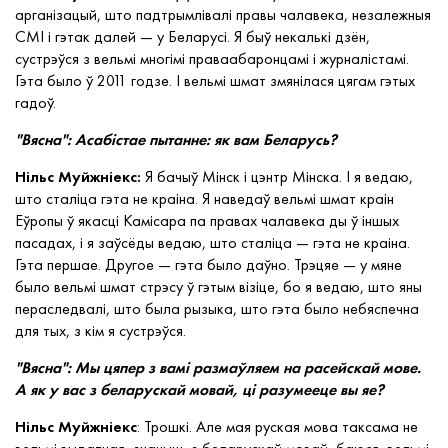
арганізацый, што падтрымлівалі правы чалавека, незалежныя
СМІ і гэтак далей — у Беларусі. Я быў некалькі дзён,
сустрэўся з вельмі многімі праваабаронцамі і журналістамі.
Гэта было ў 2011 годзе. І вельмі шмат змянілася цягам гэтых
гадоў.
"Вясна": Асабістае пытанне: як вам Беларусь?
Нільс Муйжніекс:
Я бачыў Мінск і цэнтр Мінска. І я ведаю,
што сталіца гэта не краіна. Я наведаў вельмі шмат краін
Еўропы ў якасці Камісара па правах чалавека ды ў іншых
пасадах, і я заўсёды ведаю, што сталіца — гэта не краіна.
Гэта першае. Другое — гэта было даўно. Трэцяе — у мяне
было вельмі шмат стрэсу ў гэтым візіце, бо я ведаю, што яны
пераследвалі, што была рызыка, што гэта было небяспечна
для тых, з кім я сустрэўся.
"Вясна": Мы цяпер з вамі размаўляем на расейскай мове.
А як у вас з беларускай мовай, ці разумееце вы яе?
Нільс Муйжніекс
: Трошкі. Але мая руская мова таксама не