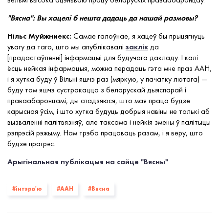
"Вясна": Вы хацелі б нешта дадаць да нашай размовы?
Нільс Муйжниекс:
Самае галоўнае, я хацеў бы прыцягнуць
увагу да таго, што мы апублікавалі
заклік
да
[прадастаўленні] інфармацыі для будучага дакладу. І калі
ёсць нейкая інфармацыя, можна перадаць гэта мне праз ААН,
і я хутка буду ў Вільні яшчэ раз (мяркую, у пачатку лютага) —
буду там яшчэ сустракацца з беларускай дыяспарай і
праваабаронцамі, ды спадзяюся, што мая праца будзе
карысная ўсім, і што хутка будуць добрыя навіны не толькі аб
вызваленні палітвязняў, але таксама і нейкія змены ў палітыцы
рэпрэсій рэжыму. Нам трэба працаваць разам, і я веру, што
будзе прагрэс.
Арыгінальная публікацыя на сайце "Вясны"
#інтэрв'ю
#ААН
#Вясна