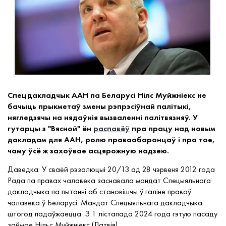
Спецдакладчык ААН па Беларусі Нілс Муйжніекс не
бачыць прыкметаў змены рэпрэсіўнай палітыкі,
нягледзячы на нядаўнія вызваленні палітвязняў. У
гутарцы з "Вясной" ён
распавёў
пра працу над новым
дакладам для ААН, ролю праваабаронцаў і пра тое,
чаму ўсё ж захоўвае асцярожную надзею.
Даведка: У сваёй рэзалюцыі 20/13 ад 28 чэрвеня 2012 года
Рада па правах чалавека заснавала мандат Спецыяльнага
дакладчыка па пытанні аб становішчы ў галіне правоў
чалавека ў Беларусі. Мандат Спецыяльнага дакладчыка
штогод падаўжаецца. З 1 лістапада 2024 года гэтую пасаду
займае Нільс Муйжніекс (Латвія).