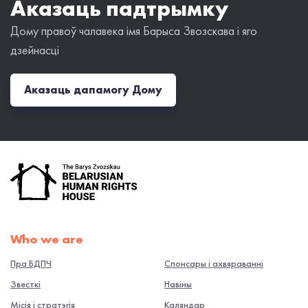
Аказаць падтрымку
Дому правоў чалавека імя Барыса Звозскава і яго
дзейнасці
Аказаць дапамогу Дому
Who we are
Пра БДПЧ
Спонсары і ахвяраванні
Звесткі
Навiны
Місія і стратэгія
Каляндар