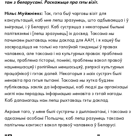
там з беларусамі. Раскажыце пра гэты візіт.
Нільс Муйжніекс:
Так, гэта быў чарговы візіт для
кансультацый, каб мне лепш зразумець, што адбываецца і ў
эміграцыі, і ў Беларусі. Каб сустрэцца з некаторымі былымі
палітвязнямі і [лепш зразумець] іх досвед. Таксама мы
пачынаем рыхтаваць новы даклад для ААН, і я хацеў бы
засяродзіцца не толькі на галоўнай тэндэнцыі ў правах
чалавека, але таксама і на культурных правах: праблема
мовы, праблема гісторыі, помнікі, праблемы вакол правоў
нацменшасцяў і рэлігійных меншасьцяў, рэпрэсіі культурных
працаўнікоў і гэтак далей. Некаторыя з маіх сустрэч былі
менавіта пра гэтыя пытанні. Таксама мы хутка будзем
публікаваць заклік да інфармацыі, каб людзі ды арганізацыі
маглі нам перадаць інфармацыю менавіта з гэтай нагоды.
Каб дапамагаць нам лепш рыхтаваць гэты даклад.
Акрамя таго, у мяне былі сустрэчы з дыпламатамі, і таксама з
адказнымі асобамі Польшчы, каб лепш разумець таксама
палітычны кантэкст вакол правоў чалавека ў Беларусі.