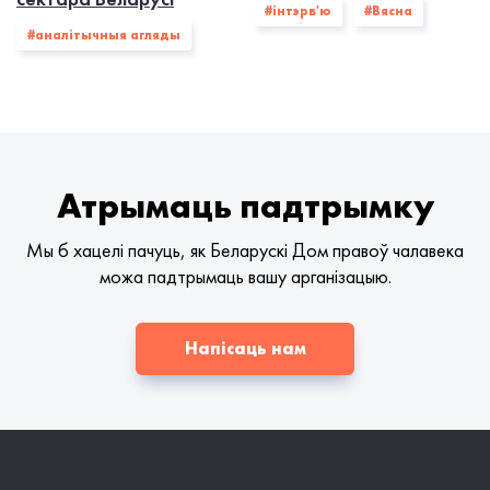
#інтэрв'ю
#Вясна
#аналітычныя агляды
Атрымаць падтрымку
Мы б хацелі пачуць, як Беларускі Дом правоў чалавека
можа падтрымаць вашу арганізацыю.
Напісаць нам