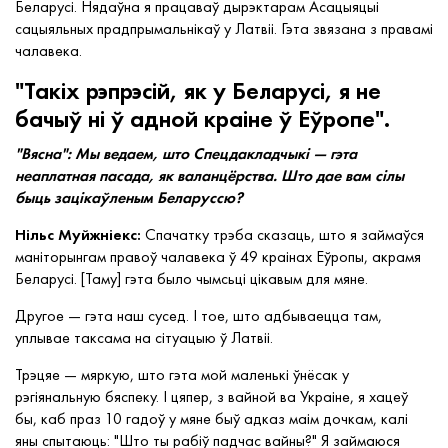
Беларусі. Нядаўна я працаваў дырэктарам Асацыяцыі
сацыяльных прадпрымальнікаў у Латвіі. Гэта звязана з правамі
чалавека.
"Такіх рэпрэсій, як у Беларусі, я не
бачыў ні ў адной краіне ў Еўропе".
"Вясна": Мы ведаем, што Спецдакладчыкі — гэта
неаплатная пасада, як валанцёрства. Што дае вам сілы
быць зацікаўленым Беларуссю?
Нільс Муйжніекс:
Спачатку трэба сказаць, што я займаўся
маніторынгам правоў чалавека ў 49 краінах Еўропы, акрамя
Беларусі. [Таму] гэта было чымсьці цікавым для мяне.
Другое — гэта наш сусед. І тое, што адбываецца там,
уплывае таксама на сітуацыю ў Латвіі.
Трэцяе — мяркую, што гэта мой маленькі ўнёсак у
рэгіянальную бяспеку. І цяпер, з вайной ва Украіне, я хацеў
бы, каб праз 10 гадоў у мяне быў адказ маім дочкам, калі
яны спытаюць: "Што ты рабіў падчас вайны?" Я займаюся