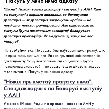
"Пакуль у мяне няма адказу"
"Вясна": Наконт вашых дакладаў і выступаў у ААН. Калі
вы выступалі з першым дакладам, то беларуская
дэлегацыя — як дэлегацыя закранутай краіны — не
прыйшла, проста праігнаравала. Але адначасова на
выступы Групы незалежных экспертаў беларуская
дэлегацыя прыходзіць. Як вы думаеце, чаму яна вас
ігнаруе?
Нільс Муйжніекс:
Не ведаю. Яны паўтарылі шмат разоў, што
не прызнаюць мой мандат. Яны не прызналі маіх папярэдніх
дакладчыкаў. Чаму яны гатовыя ісці на дыялог з Групай
незалежных экспертаў — не ведаю. Будзе цікава ім задаць
гэтае пытанне. Пакуль у мяне няма адказу.
"Ніякіх прыкметаў прагрэсу няма".
Спецдакладчык па Беларусі выступіў
у ААН
У межах 59 сесіі Рады па правах чалавека ААН у
Жэневе выступіў Спецыяльны дакладчык па сітуацыі з