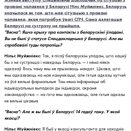
правамі чалавека ў Беларусі Нілс Муйжніекс. Беларусь
значылася як тая, што мае сітуацыю з правамі
чалавека, якая патрабуе ўвагі СПЧ. Сама дэлегацыя
Беларусі на сустрэчу не прыйшла.
"Вясна": Яшчэ крыху пра кантакты з беларускімі ўладамі.
Вы не былі ў статусе Спецдакладчыка ў Беларусі. Але вы
спрабавалі туды патрапіць?
Нільс Муйжніекс:
Так, я пісаў беларускім уладам, што хацеў
бы з імі сустрэцца і наведаць Беларусь — і няма ніякіх
адказаў. Вось чаму яны не прызнаюць мандат. Цікава, што
яны адказваюць на мае камунікацыі, але гэтыя адказы хутчэй
за ўсё вельмі фармальныя. Там няма інфармацыі аб
індывідуальных выпадках ды індывідах, акрамя
заканадаўства — на гэта яны адказваюць, але гэтыя адказы
не вельмі цікавыя.
"Вясна": Але ж вы былі ў Беларусі 14 гадоў таму. У якой
якасці?
Нільс Муйжніекс:
Я быў у якасці кансультанта для заходніх