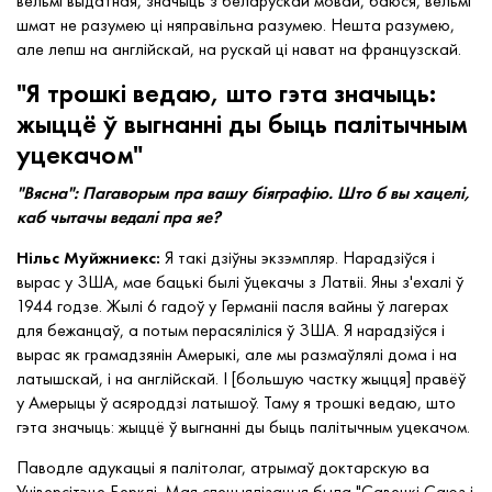
вельмі выдатная, значыць з беларускай мовай, баюся, вельмі
шмат не разумею ці няправільна разумею. Нешта разумею,
але лепш на англійскай, на рускай ці нават на французскай.
"Я трошкі ведаю, што гэта значыць:
жыццё ў выгнанні ды быць палітычным
уцекачом"
"Вясна": Пагаворым пра вашу біяграфію. Што б вы хацелі,
каб чытачы ведалі пра яе?
Нільс Муйжниекс:
Я такі дзіўны экзэмпляр. Нарадзіўся і
вырас у ЗША, мае бацькі былі ўцекачы з Латвіі. Яны з'ехалі ў
1944 годзе. Жылі 6 гадоў у Германіі пасля вайны ў лагерах
для бежанцаў, а потым перасяліліся ў ЗША. Я нарадзіўся і
вырас як грамадзянін Амерыкі, але мы размаўлялі дома і на
латышскай, і на англійскай. І [большую частку жыцця] правёў
у Амерыцы ў асяроддзі латышоў. Таму я трошкі ведаю, што
гэта значыць: жыццё ў выгнанні ды быць палітычным уцекачом.
Паводле адукацыі я палітолаг, атрымаў доктарскую ва
Універсітэце Берклі. Мая спецыялізацыя была "Савецкі Саюз і