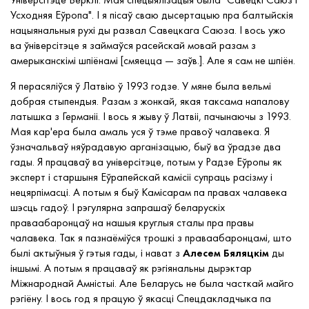
Усходняя Еўропа". І я пісаў сваю дысертацыю пра балтыйскія
нацыянальныя рухі ды развал Савецкага Саюза. І вось ужо
ва ўніверсітэце я займаўся расейскай мовай разам з
амерыканскімі шпіёнамі [смяецца — заўв.]. Але я сам не шпіён.
Я перасяліўся ў Латвію ў 1993 годзе. У мяне была вельмі
добрая стыпендыя. Разам з жонкай, якая таксама напалову
латышка з Германіі. І вось я жыву ў Латвіі, пачынаючы з 1993.
Мая кар'ера была амаль уся ў тэме правоў чалавека. Я
ўзначальваў няўрадавую арганізацыю, быў ва ўрадзе два
гады. Я працаваў ва універсітэце, потым у Радзе Еўропы як
эксперт і старшыня Еўрапейскай камісіі супраць расізму і
нецярпімасці. А потым я быў Камісарам па правах чалавека
шэсць гадоў. І рэгулярна запрашаў беларускіх
праваабаронцаў на нашыя круглыя сталы пра правы
чалавека. Так я пазнаёміўся трошкі з праваабаронцамі, што
былі актыўныя ў гэтыя гады, і нават з
Алесем Бяляцкім
ды
іншымі. А потым я працаваў як рэгіянальны дырэктар
Міжнароднай Амністыі. Але Беларусь не была часткай майго
рэгіёну. І вось год я працую ў якасці Спецдакладчыка па