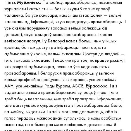
Нільс Муйжніекс:
Па-мойму, праваабаронцы, незалежныя
журналісты і актывісты — без іх нікуды ў галіне правоў
чалавека. Бо ўсе камісары, камісіі ды гэтак далей — вельмі
залежаць ад інфармацыі, якую перададуць праваабаронцы. І
ўсе ахвяры парушэнняў таксама вельмі залежаць ад
дапамогі, якую ажыццяўляюць праваабаронцы. Іх роля
велізарная наогул. І ў Беларусі нават больш, чым у іншых
краінах, бо там доступ да інфармацыі пра тое, што
адбываецца ў краіне, вельмі складаны. Доступ да людзей —
гэта таксама складана. І веданне пра тое, як працуе рэжым, і
якія рэпрэсіі адбываюцца, лепш за ўсё ведаюць гэтыя
праваабаронцы. І беларускія праваабаронцы ў выгнанні
вельмі прафесійна працуюць: яны ведаюць усе механізмы
ААН, усе механізмы Рады Еўропы, АБСЕ, Еўрасаюза. І я з
задавальненнем з праваабаронцамі супрацоўнічаю. І мне
трэба быць незалежным, мне трэба правяраць інфармацыю,
але дагэтуль маё супрацоўніцтва з праваабаронцамі было,
па-мойму, выдатным. І калі я мог неяк дапамагаць, або іх
голас перадаць міжнароднай супольнасці з маім асабістым
акцэнтам, гэта было для мяне велізарным дасягненнем. Я
вельмі высока ацэньваю працу беларускіх праваабаронцаў.