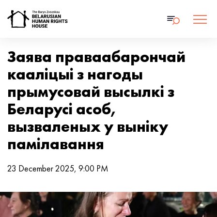
Заява праваабарончай
кааліцыі з нагоды
прымусовай высылкі з
Беларусі асоб,
вызваленых у выніку
памілавання
23 December 2025, 9:00 PM