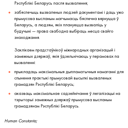
Рэспублікі Беларусь пасля вызвалення;
забяспечыць вызваленых людзей дакументамі і даць ужо
прымусова высланым магчымасць бяспечна вярнуцца ў
Беларусь, а людзям, якіх плануецца вызваліць у
будучыні — права свабодна выбіраць месца свайго
знаходжання.
Заклікаем прадстаўнікоў міжнародных арганізацый і
замежных дзяржаў, якія ўдзельнічаюць у перамовах па
вызваленні:
прыкладаць максімальныя дыпламатычныя намаганні для
спынення практыкі прымусовай высылкі вызваленых
грамадзян Рэспублікі Беларусь;
аказваць максімальнае садзейнічанне ў легалізацыі на
тэрыторыі замежных дзяржаў прымусова высланым
грамадзянам Рэспублікі Беларусь.
Human Constanta;