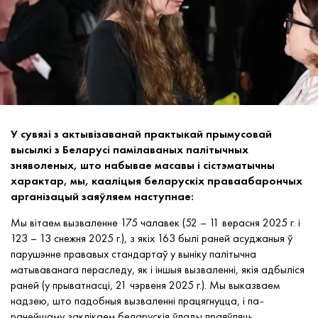
У сувязі з актывізаванай практыкай прымусовай
высылкі з Беларусі памілаваных палітычных
зняволеных, што набывае масавы і сістэматычны
характар, мы, кааліцыя беларускіх праваабарончых
арганізацый заяўляем наступнае:
Мы вітаем вызваленне 175 чалавек (52 – 11 верасня 2025 г. і
123 – 13 снежня 2025 г.), з якіх 163 былі раней асуджаныя ў
парушэнне прававых стандартаў у выніку палітычна
матываванага пераследу, як і іншыя вызваленні, якія адбыліся
раней (у прыватнасці, 21 чэрвеня 2025 г.). Мы выказваем
надзею, што падобныя вызваленні працягнуцца, і па-
ранейшаму заклікаем беларускія ўлады праяўляць