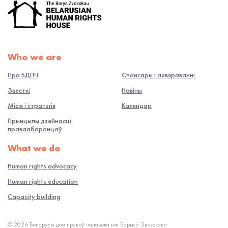
Who we are
Пра БДПЧ
Спонсары і ахвяраванні
Звесткі
Навiны
Місія і стратэгія
Каляндар
Прынцыпы дзейнасці
праваабаронцаў
What we do
Human rights advocacy
Human rights education
Capacity building
© 2026 Беларускі дом правоў чалавека імя Барыса Звозскава