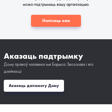
можа падтрымаць вашу арганізацыю.
Напісаць нам
Аказаць падтрымку
Дому правоў чалавека імя Барыса Звозскава і яго
дзейнасці
Аказаць дапамогу Дому