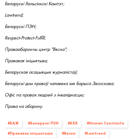
Беларускі Хельсінкскі Камітэт;
Lawtrend;
Беларускі ПЭН;
Respect-Protect-Fulfill;
Праваабарончы цэнтр "Вясна";
Прававая ініцыятыва;
Беларуская асацыяцыя журналістаў;
Беларускі дом правоў чалавека імя Барыса Звозскава;
Офіс па правах людзей з інваліднасцю;
Права на абарону.
#БАЖ
#Беларускі ПЭН
#БХК
#Human Constanta
#Прававая ініцыятыва
#Вясна
#Lawtrend