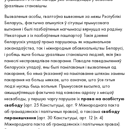
ўразлівым становішчы.
Вызваленыя асобы, гвалтоўна вывезеныя за межы Рэспублікі
Беларусь, фактычна апынуліся ў сітуацыі прымусовага
выгнання і былі пазбаўленыя магчымасці вярнуцца на радзіму.
Некаторыя з іх пазбаўленыя пашпартоў. Такія дзеянні
беларускіх уладаў прама парушаюць як нацыянальнае
заканадаўства, так і міжнародныя абавязальніцтвы Беларусі,
і робяць яшчэ больш уразлівым становішча людзей, якія ўжо
панеслі несправядлівае пакаранне. Паводле паведамленняў
беларускіх уладаў, яны былі памілаваныя і вызваленыя ад
пакарання, бо няма ўказанняў на памілаванне шляхам замены
пакарання на больш мяккае, што азначае, што ўсе гэтыя
людзі мусяць быць вольныя. Прымусовая высылка, што
ажыццяўляецца фактычна пад канвоем адразу з месцаў
несвабоды, у першую чаргу парушае іх
права на асабістую
свабоду
(арт. 25 Канстытуцыі, арт. 9 Міжнароднага пакта
аб грамадзянскіх і палітычных правах), а таксама
свабоду
перамяшчэння
(арт. 30 Канстытуцыі, арт. 12 (п. 4)
Міжнароднага пакта аб грамадзянскіх і палітычных правах).