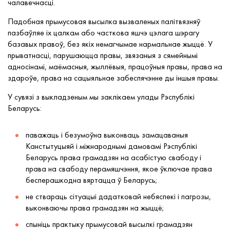
чалавечнасці.
Падобная прымусовая высылка вызваленых палітвязняў
пазбаўляе іх цалкам або часткова яшчэ цэлага шэрагу
базавых правоў, без якіх немагчымае нармальнае жыццё. У
прыватнасці, парушаюцца правы, звязаныя з сямейнымі
адносінамі, маёмасныя, жыллёвыя, працоўныя правы, права на
здароўе, права на сацыяльнае забеспячэнне ды іншыя правы.
У сувязі з выкладзеным мы заклікаем улады Рэспублікі
Беларусь:
паважаць і безумоўна выконваць замацаваныя
Канстытуцыяй і міжнароднымі дамовамі Рэспублікі
Беларусь права грамадзян на асабістую свабоду і
права на свабоду перамяшчэння, якое ўключае права
бесперашкодна вяртацца ў Беларусь;
не ствараць сітуацыі дадатковай небяспекі і пагрозы,
выконваючы права грамадзян на жыццё;
спыніць практыку прымусовай высылкі грамадзян