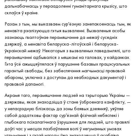
дальнабачнасць у пераадоленні гуманітарнага крызісу, што
склаўся ў краіне.
Разам з тым, мы выказваем сур'ёзную занепакоенасць тым, як
менавіта рэалізуюцца гэтыя вызваленні. Вызваленыя асобы
зазнаюць гвалтоўнае перамяшчэнне да межаў суседніх
дзяржаў, а менавіта беларуска-літоўскай і беларуска-
ўкраінскай межаў. Некаторыя з вызваленых паведамлялі, што
перамяшчэнні адбываліся з мяшкамі на галовах, у кайданках.
Гэта ўсё ажыццяўлялася ў парушэнне базавых працэсуальных
гарантый свабоды, без забеспячэння магчымасці прававой
абароны, уключна з доступам да неабходных дакументаў і
прававой дапамогі.
Акрамя таго, перамяшчэнне людзей на тэрыторыю Украіны —
дзяржавы, якая знаходзіцца ў стане ўзброенага канфлікту, —
у непасрэдную блізкасць да зоны баявых дзеянняў, уяўляе
сабой дадатковы фактар сур'ёзнай фізічнай небяспекі і
глыбокага псіхалагічнага ўзрушэння для людзей, што правялі
доўгі час у месцах пазбаўлення волі ў негуманных умовах
утрымання і з гэтай нагоды ўжо знаходзяцца ў асабліва