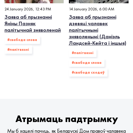
24 January 2026, 12:43 PM
14 January 2026, 6:00 AM
Заява аб прызнанні
Заява аб прызнанні
Яніны Пазняк
дзевяці чалавек
палітычнай зняволенай
палітычнымі
зняволенымі (Даніэль
#свабода слова
Ландсей-Кейта і іншыя)
#палiтвязнi
#палiтвязнi
#свабода слова
#свабода сходаў
Атрымаць падтрымку
Мы б хацелі пачуць, як Беларускі Дом правоў чалавека