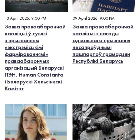
13 April 2026, 9:00 PM
09 April 2026, 9:00 PM
Заява праваабарончай
Заява праваабарончай
кааліцыі ў сувязі
кааліцыі з нагоды
з прызнаннем
адвольнага прызнання
«экстрэмісцкімі
несапраўднымі
фарміраваннямі»
пашпартоў грамадзян
праваабарончых
Рэспублікі Беларусь
арганізацый Беларускі
ПЭН, Human Constanta
і Беларускі Хельсінкскі
Камітэт