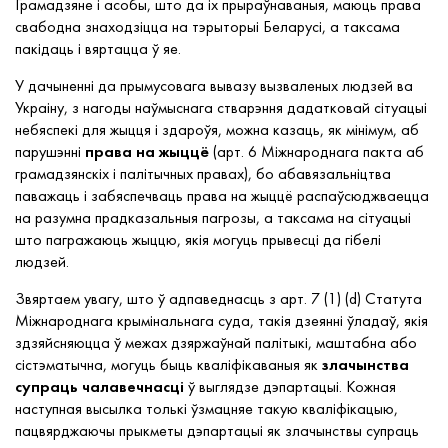
Грамадзяне і асобы, што да іх прыраўнаваныя, маюць права
свабодна знаходзіцца на тэрыторыі Беларусі, а таксама
пакідаць і вяртацца ў яе.
У дачыненні да прымусовага вывазу вызваленых людзей ва
Украіну, з нагоды наўмыснага стварэння дадатковай сітуацыі
небяспекі для жыцця і здароўя, можна казаць, як мінімум, аб
парушэнні
права на жыццё
(арт. 6 Міжнароднага пакта аб
грамадзянскіх і палітычных правах), бо абавязальніцтва
паважаць і забяспечваць права на жыццё распаўсюджваецца
на разумна прадказальныя пагрозы, а таксама на сітуацыі
што пагражаюць жыццю, якія могуць прывесці да гібелі
людзей.
Звяртаем увагу, што ў адпаведнасць з арт. 7 (1) (d) Статута
Міжнароднага крымінальнага суда, такія дзеянні ўладаў, якія
здзяйсняюцца ў межах дзяржаўнай палітыкі, маштабна або
сістэматычна, могуць быць кваліфікаваныя як
злачынства
супраць чалавечнасці
ў выглядзе дэпартацыі. Кожная
наступная высылка толькі ўзмацняе такую кваліфікацыю,
пацвярджаючы прыкметы дэпартацыі як злачынствы супраць