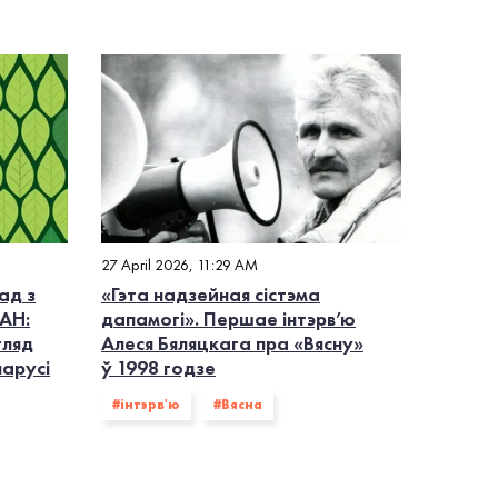
27 April 2026, 11:29 AM
ад з
«Гэта надзейная сістэма
АН:
дапамогі». Першае інтэрв’ю
гляд
Алеся Бяляцкага пра «Вясну»
ларусі
ў 1998 годзе
#інтэрв'ю
#Вясна