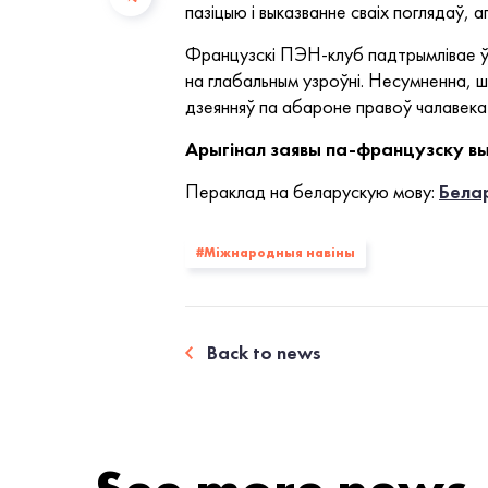
пазіцыю і выказванне сваіх поглядаў,
Французскі ПЭН-клуб падтрымлівае ўсе 
на глабальным узроўні. Несумненна, ш
дзеянняў па абароне правоў чалавека ў
Арыгінал заявы па-французску 
Пераклад на беларускую мову:
Бела
#Міжнародныя навіны
Back to news