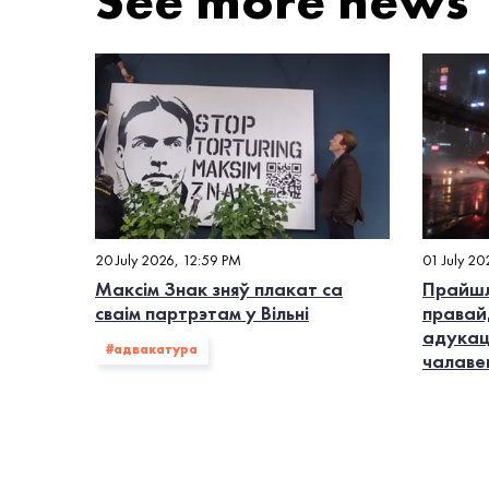
See more news
20 July 2026, 12:59 PM
01 July 20
Максім Знак зняў плакат са
Прайшл
сваім партрэтам у Вільні
правай
адукац
#адвакатура
чалаве