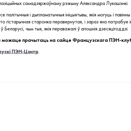
 апазіцыйных самадзяржаўнаму рэжыму Аляксандра Лукашэнкі.
палітычныя і дыпламатычныя ініцыятывы, якія могуць і павінны 
то гістарычная старонка перавернутая, і зараз яна патрабуе 
 Беларусі, чым тыя, якія пераважалі ў апошнія дзесяцігоддзі.
вы можаце прачытаць на сайце Французскага ПЭН-кл
рускі ПЭН-Цэнтр
.