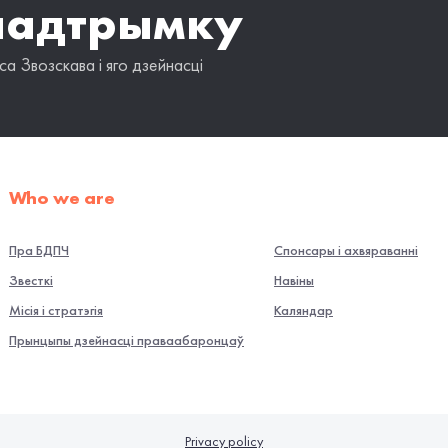
падтрымку
а Звозскава і яго дзейнасці
Who we are
Пра БДПЧ
Спонсары і ахвяраванні
Звесткі
Навiны
Місія і стратэгія
Каляндар
Прынцыпы дзейнасці праваабаронцаў
Privacy policy