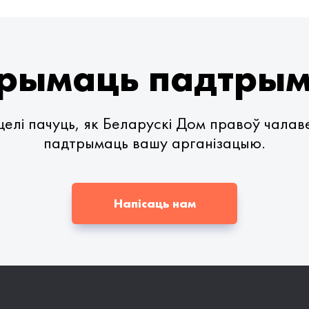
рымаць падтры
елі пачуць, як Беларускі Дом правоў чала
падтрымаць вашу арганізацыю.
Напісаць нам