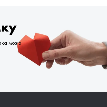
мку
века можа