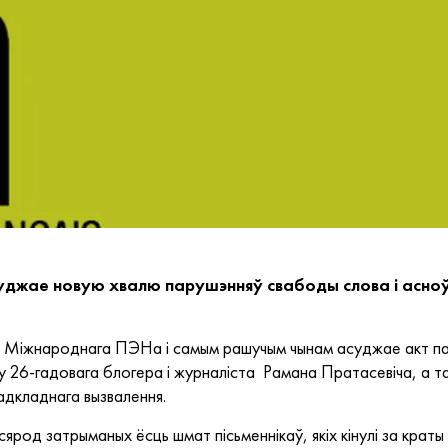
джае новую хвалю парушэнняў свабоды слова і асноў
Міжнароднага ПЭНа і самым рашучым чынам асуджае акт пав
у 26-гадовага блогера і журналіста Рамана Пратасевіча, а т
дкладнага вызвалення.
од затрыманых ёсць шмат пісьменнікаў, якіх кінулі за краты 