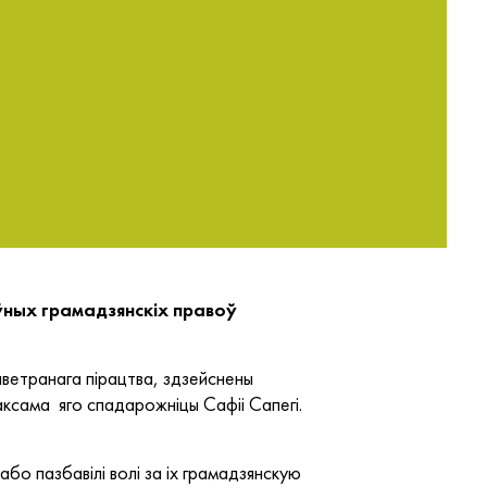
ных грамадзянскіх правоў
етранага пірацтва, здзейснены
аксама яго спадарожніцы Сафіі Сапегі.
або пазбавілі волі за іх грамадзянскую