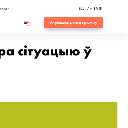
pport
BEL
/
ENG
Атрымаць падтрымку
ра сітуацыю ў