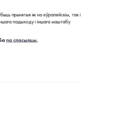
быць прынятыя як на еўрапейскім, так і
іншага падыходу і іншага маштабу
уба
па спасылцы.