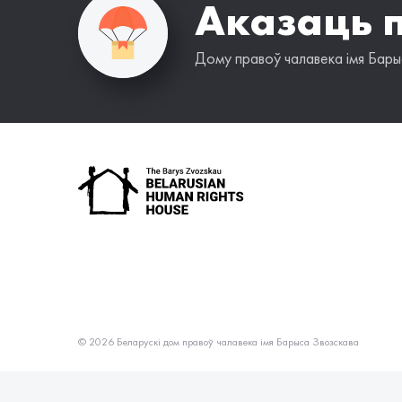
Аказаць 
Дому правоў чалавека імя Барыс
© 2026 Беларускі дом правоў чалавека імя Барыса Звозскава