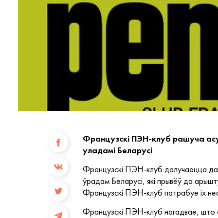
Французскі ПЭН-клуб рашуча асу
уладамі Беларусі
Французскі ПЭН-клуб далучаецца да 
ўрадам Беларусі, які прывёў да арышт
Французскі ПЭН-клуб патрабуе іх неа
Французскі ПЭН-клуб нагадвае, што сяр