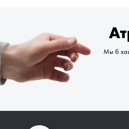
Ат
Мы б хац