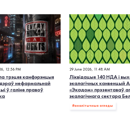
26, 12:56 PM
29 June 2026, 11:48 AM
а трэцяя канфэрэнцыя
Ліквідацыя 140 НДА і вых
дэраў нефармальнай
экалагiчных канвенцый А
ыі ў галіне правоў
«Экадом» прэзентаваў а
ка
экалагічнага сектара Бе
#аналітычныя агляды