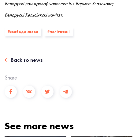
Беларускі дом правоў чалавека імя Барыса Звозскава;
Беларускі Хельсінкскі камітэт.
#свабода слова
#палiтвязнi
Back to news
Share
See more news