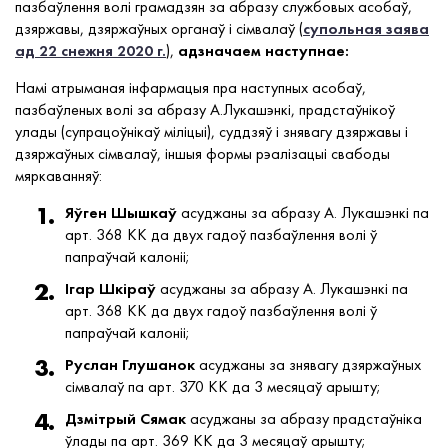
пазбаўлення волі грамадзян за абразу службовых асобаў,
дзяржавы, дзяржаўных органаў і сімвалаў (
супольная заява
ад 22 снежня 2020 г.
),
адзначаем наступнае:
Намі атрыманая інфармацыя пра наступных асобаў,
пазбаўленых волі за абразу А.Лукашэнкі, прадстаўнікоў
улады (супрацоўнікаў міліцыі), суддзяў і знявагу дзяржавы і
дзяржаўных сімвалаў, іншыя формы рэалізацыі свабоды
мяркаванняў:
Яўген Шышкаў
асуджаны за абразу А. Лукашэнкі па
арт. 368 КК да двух гадоў пазбаўлення волі ў
папраўчай калоніі;
Ігар Шкіраў
асуджаны за абразу А. Лукашэнкі па
арт. 368 КК да двух гадоў пазбаўлення волі ў
папраўчай калоніі;
Руслан Глушанок
асуджаны за знявагу дзяржаўных
сімвалаў па арт. 370 КК да 3 месяцаў арышту;
Дзмітрый Сямак
асуджаны за абразу прадстаўніка
ўлады па арт. 369 КК да 3 месяцаў арышту;