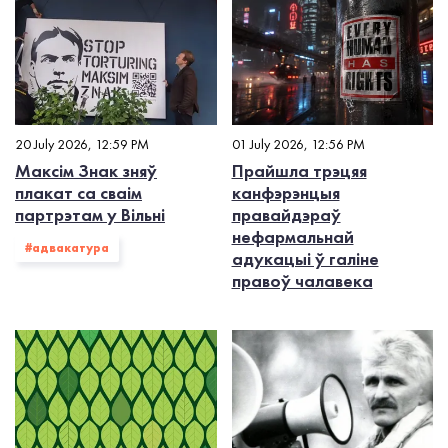
20 July 2026, 12:59 PM
01 July 2026, 12:56 PM
Максім Знак зняў
Прайшла трэцяя
плакат са сваім
канфэрэнцыя
партрэтам у Вільні
правайдэраў
нефармальнай
#адвакатура
адукацыі ў галіне
правоў чалавека