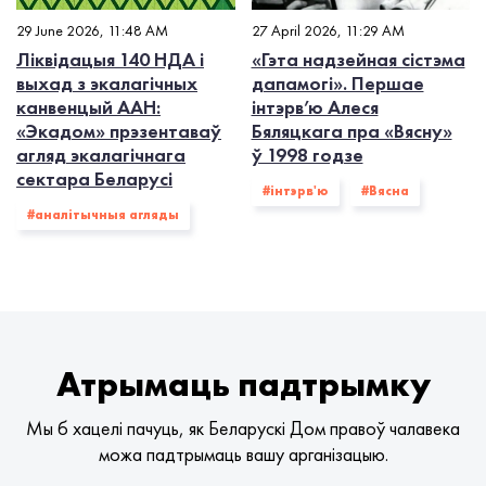
29 June 2026, 11:48 AM
27 April 2026, 11:29 AM
Ліквідацыя 140 НДА і
«Гэта надзейная сістэма
выхад з экалагiчных
дапамогі». Першае
канвенцый ААН:
інтэрв’ю Алеся
«Экадом» прэзентаваў
Бяляцкага пра «Вясну»
агляд экалагічнага
ў 1998 годзе
сектара Беларусі
#інтэрв'ю
#Вясна
#аналітычныя агляды
Атрымаць падтрымку
Мы б хацелі пачуць, як Беларускі Дом правоў чалавека
можа падтрымаць вашу арганізацыю.