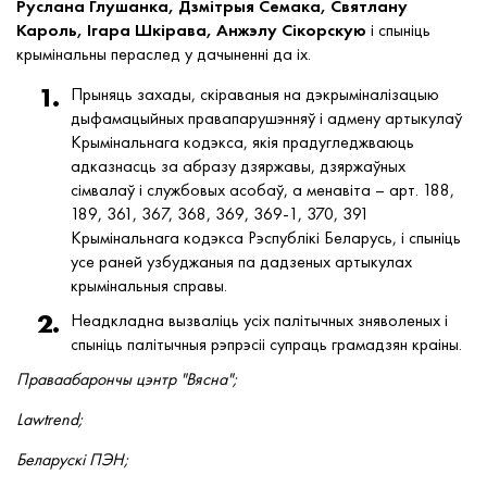
Руслана Глушанка, Дзмітрыя Семака, Святлану
Кароль, Ігара Шкірава, Анжэлу Сікорскую
і спыніць
крымінальны пераслед у дачыненні да іх.
Прыняць захады, скіраваныя на дэкрыміналізацыю
дыфамацыйных правапарушэнняў і адмену артыкулаў
Крымінальнага кодэкса, якія прадугледжваюць
адказнасць за абразу дзяржавы, дзяржаўных
сімвалаў і службовых асобаў, а менавіта – арт. 188,
189, 361, 367, 368, 369, 369-1, 370, 391
Крымінальнага кодэкса Рэспублікі Беларусь, і спыніць
усе раней узбуджаныя па дадзеных артыкулах
крымінальныя справы.
Неадкладна вызваліць усіх палітычных зняволеных і
спыніць палітычныя рэпрэсіі супраць грамадзян краіны.
Праваабарончы цэнтр "Вясна";
Lawtrend;
Беларускі ПЭН;