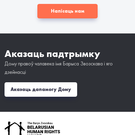
Напісаць нам
Аказаць падтрымку
Дому правоў чалавека імя Барыса Звозскава і яго
дзейнасці
Аказаць дапамогу Дому