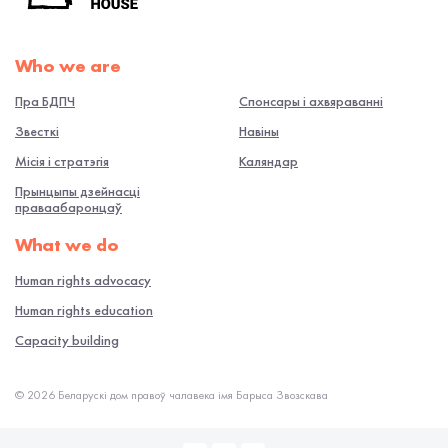
Who we are
Пра БДПЧ
Спонсары і ахвяраванні
Звесткі
Навiны
Місія і стратэгія
Каляндар
Прынцыпы дзейнасці
праваабаронцаў
What we do
Human rights advocacy
Human rights education
Capacity building
© 2026 Беларускі дом правоў чалавека імя Барыса Звозскава