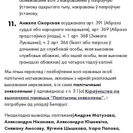
абмежаванне волі з накіраваннем у папраўчую
ўстанову адкрытага тыпу, накіраваны ў папраўчую
ўстанову;
Анжэла Сікорская
асуджанапа арт. 391 (Абраза
суддзі або народнага засядацеля), арт. 369 (Абраза
прадстаўніка ўлады), ч. 1 арт. 368 (Знявага
Лукашэнкі), ч. 2 арт. 366 (Гвалт або пагроза ў
дачыненні да службовай асобы, якая выконвае
службовыя абавязкі, або іншай асобы, якая выконвае
грамадскі абавязак) да чатырох гадоў калоніі.
Мы лічым пераслед і пазбаўленне волі названых асоб
палітычна матываваным, звязаным з мірнай рэалізацыяй
выказвання меркавання, а іх саміх
палітычнымі
зняволенымі
ў адпаведнасці з п. 3.1(а)
Кіраўніцтва па
вызначэнні паняцця “Палітычны зняволены”,
і
патрабуем ад уладаў Беларусі:
Неадкладна вызваліць палітвязняў
Андрэя Матузава,
Аляксандра Ніканава, Аляксандра Юшкевіча,
Сняжану Амосаву, Яўгенія Шышкава, Ігара Папова,