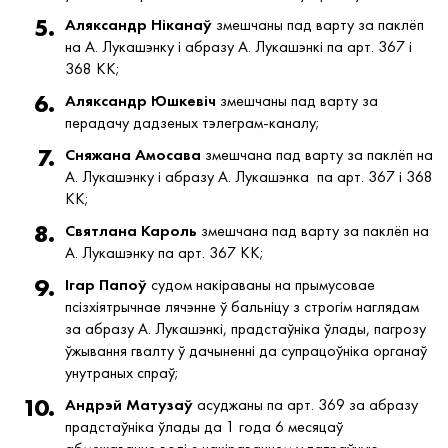
Аляксандр Ніканаў
змешчаны пад варту за паклёп
на А. Лукашэнку і абразу А. Лукашэнкі па арт. 367 і
368 КК;
Аляксандр Юшкевіч
змешчаны пад варту за
перадачу дадзеных тэлеграм-каналу;
Сняжана Амосава
змешчана пад варту за паклёп на
А. Лукашэнку і абразу А. Лукашэнка па арт. 367 і 368
КК;
Святлана Кароль
змешчана пад варту за паклёп на
А. Лукашэнку па арт. 367 КК;
Ігар Папоў
судом накіраваны на прымусовае
псізхіятрычнае лячэнне ў бальніцу з строгім наглядам
за абразу А. Лукашэнкі, прадстаўніка ўлады, пагрозу
ўжывання гвалту ў дачыненні да супрацоўніка органаў
унутраных спраў;
Андрэй Матузаў
асуджаны па арт. 369 за абразу
прадстаўніка ўлады да 1 года 6 месяцаў