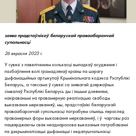
заява прадстаўнікоў беларускай праваабарончай
супольнасці
26
верасня 2023 г.
У сувязі з павелічэннем колькасці выпадкаў асуджэння і
пазбаўлення волі грамадзянаў краіны па шэрагу
дыфамацыйных артыкулаў Крымінальнага кодэкса Рэспублікі
Беларусь, а таксама ў сувязі са знявагай дзяржаўных
сімвалаў Рэспублікі Беларусь ды і іншымі дзеяннямі,
накіраванымі на правамерную реалізацыю свабоды
выказвання меркаванняў, мы, прадстаўнікі беларускай
праваабарончай супольнасці патрабуем спыніць пераслед
правамерных форм выказвання меркаванняў, і ў чарговы раз
пацвярджаючы свае неаднаразова выказаныя патрабаванні
па дэкрыміналізацыі дыфамацыі і недапушчальнасці