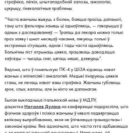
страўніка, лёгкіх, шчытападобнай залозы, анкалогію,
цукрыцу, гінекалагічныя праблемы.
“Часта жанчыны жывуць з болем, баяцца прасіць дапамогі,
таму што фельчары хамяць ці адмаўляюць, — гаворыцца ў
адным з даследаванняў. — Трапіць да лекара можна толькі
праз заяву і шмат месяцаў чакання, лякуюць толькі ў
экстрэнных сітуацыях, аднак і тады часта адмаўляюць.
Бальнічны ліст атрымаць цяжка, працаваць даводзіцца
заўсёды — чысціць снег, цягаць мяшкі, дзяжурць”.
Вядома, што ў гомельскую ПК-4 у ШІЗА кідаюць нават
жанчын з эпілепсіяй і анкалогіяй. Медыкі ігнаруюць цяжкія
станы, не лечаць нават язвы страўніка. Жанчыны губляюць
зрок, слых, валасы, але ім ніхто не дапамагае.
Былая выкладчыца італьянскай мовы ў МДЛУ,
дацэнтка
Наталля Дуліна
на канферэнцыі падкрэсліла, што
фізічнае здароўе і псіхіка жанчыны ў няволі падвяргаецца
вялікаму выпрабаванню, якое не ўлічваецца грамадствам і
законамі краіны. Яна адзначыла, што часта гэта адбываецца
з-за палітыкі турэмнай адміністрацыі. Напрыклад, ёй