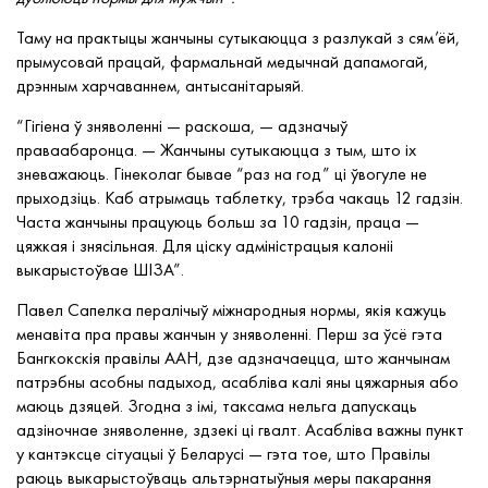
Таму на практыцы жанчыны сутыкаюцца з разлукай з сям’ёй,
прымусовай працай, фармальнай медычнай дапамогай,
дрэнным харчаваннем, антысанітарыяй.
“Гігіена ў зняволенні — раскоша, — адзначыў
праваабаронца. — Жанчыны сутыкаюцца з тым, што іх
зневажаюць. Гінеколаг бывае “раз на год” ці ўвогуле не
прыходзіць. Каб атрымаць таблетку, трэба чакаць 12 гадзін.
Часта жанчыны працуюць больш за 10 гадзін, праца —
цяжкая і знясільная. Для ціску адміністрацыя калоніі
выкарыстоўвае ШІЗА”.
Павел Сапелка пералічыў міжнародныя нормы, якія кажуць
менавіта пра правы жанчын у зняволенні. Перш за ўсё гэта
Бангкокскія правілы ААН, дзе адзначаецца, што жанчынам
патрэбны асобны падыход, асабліва калі яны цяжарныя або
маюць дзяцей. Згодна з імі, таксама нельга дапускаць
адзіночнае зняволенне, здзекі ці гвалт. Асабліва важны пункт
у кантэксце сітуацыі ў Беларусі — гэта тое, што Правілы
раюць выкарыстоўваць альтэрнатыўныя меры пакарання