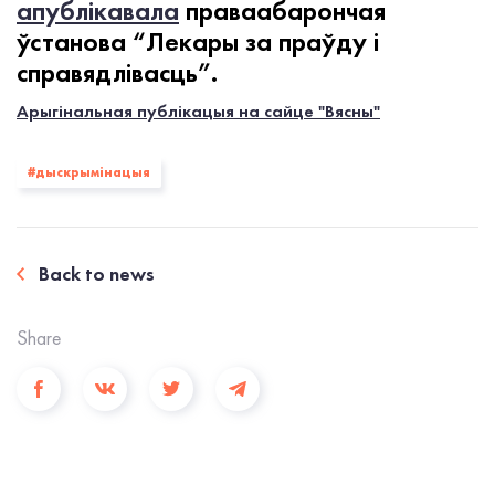
апублікавала
праваабарончая
ўстанова “Лекары за праўду і
справядлівасць”.
Арыгінальная публікацыя на сайце "Вясны"
#дыскрымінацыя
Back to news
Share