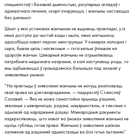
спецыялістаў і базавай дыягностыкі, рэгулярных аглядаў і
адэкватнага лячэння, скаргі ігнаруюцца, і жанчыны застаюцца
без дапамогі.
Шмат у якіх установах жанчынам не выдаюць пракладкі, у іх
няма доступа да чыстай вады і мыла, няма магчымасці
адасобіцца нават падчас менструацыі. У камерах халодна і
сыра, бывае цвіль і насякомыя — гэта вельмі ўплывае на
здароўе жанчын. Цяжарныя жанчыны не атрымліваюць
патрэбнага медычнага назірання, а калі наступаюць роды, то
яны адбываюцца ў грамадзянскіх бальніцах пад аховай у
зняважлівых умовах.
“На практыцы ў зняволенні жанчыны не могуць рэалізаваць
сваё права на дзетанараджэнне, — падкрэсліў Станіслаў
Салавей. — Яна не можа самастойна прымаць рашэнні,
звязаныя з цяжарнасцю, родамі, мацярынствам, а таксама з
адмовай ад нараджэння дзіцяці. Міжнародныя дакументы
падкрэсліваюць, што нават ва ўмовах зняволення жанчына не
мусіць губляць гэтае права. Жанчына ў зняволенні цалкам
залежная ад рашэнняў адміністрацыі ва ўсіх гэтых пытаннях”.