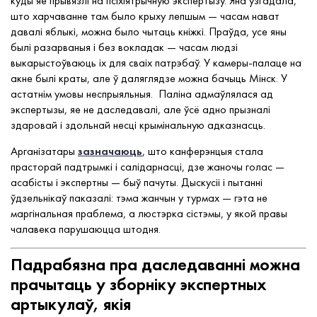
куды яе прывязлі на псіхіятрычную экспертызу. Яна ўзгадала,
што харчаванне там было крыху лепшым — часам нават
давалі яблыкі, можна было чытаць кніжкі. Праўда, усе яны
былі разарваныя і без вокладак — часам людзі
выкарыстоўваюць іх для сваіх патрэбаў. У камеры-палаце на
акне былі краты, але ў даляглядзе можна бачыць Мінск. У
астатнім умовы неспрыяльныя. Паліна адмаўлялася ад
экспертызы, яе не даследавалі, але ўсё адно прызналі
здаровай і здольнай несці крымінальную адказнасць.
Арганізатары
зазначаюць
, што канферэнцыя стала
прасторай падтрымкі і салідарнасці, дзе жаночы голас —
асабісты і экспертны — быў пачуты. Дыскусіі і пытанні
ўдзельнікаў паказалі: тэма жанчын у турмах — гэта не
маргінальная праблема, а люстэрка сістэмы, у якой правы
чалавека парушаюцца штодня.
Падрабязна пра даследаванні можна
прачытаць у зборніку экспертных
артыкулаў, якія