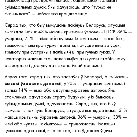
трывожнасці і раздражняльнасці, сацыяльнай ізаляцыі і
суіцыдальных думак. Яны адчуваюць, што “турма не
скончылася” — небяспека працягваецца.
Сярод тых, хто быў вымушаны пакінуць Беларусь, сітуацыя
выглядае інакш: 43 % маюць крытычны ўзровень ПТСР, 36 % —
умераны, 21 % — нізкі або нулявы. Іх сімптомы — флэшбэкі,
трывожныя сны пра турму і допыты, пачуццё віны за ўцёкі,
трывогу пры сустрэчы з паліцыяй ці пры гучных гуках. У
некаторых жанчын стан палепшыўся дзякуючы стабільнаму
асяроддзю і доступу да псіхалагічнай дапамогі.
Апроч таго, сярод тых, хто застаўся ў Беларусі, 61% маюць
высокі ўзровень дэпрэсіі
, у 25% — умераныя сімптомы, і
толькі 14 % — нізкі або адсутны ўзровень дэпрэсіі. Яны
стомленыя, адчуваюць страту будучыні, у іх бываюць
суіцыдальныя думкі, адчужанасць. Сярод тых, хто быў
вымушаны пакінуць Беларусь, сітуацыя выглядае інакш: 31%
маюць крытычны ўзровень дэпрэсіі, 36% — умераны, 33% —
нізкі або нулявы. Іх сімптомы — трывожнасць, ізаляцыя,
цяжкасці адаптацыі, віна за тое, што ўдалося ўцячы.