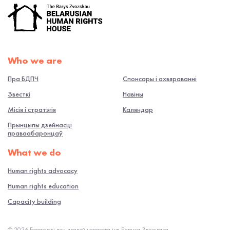
Who we are
Пра БДПЧ
Спонсары і ахвяраванні
Звесткі
Навiны
Місія і стратэгія
Каляндар
Прынцыпы дзейнасці
праваабаронцаў
What we do
Human rights advocacy
Human rights education
Capacity building
© 2026 Беларускі дом правоў чалавека імя Барыса Звозскава