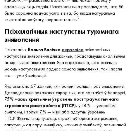
кайданкі, — распавяла Вольга. — Яны чакалі прыёму ў
паліклініцы пяць гадзін. Пасля жанчына распавядала, што ёй
было сорамна падчас усяго візіта, бо людзі натуральна
звярталі на яе ўвагу і перашэптваліся”.
Псіхалагічныя наступствы турэмнага
зняволення
Псіхалагіня
Вольга Вялічка
акрэсліла
псіхалагічныя
наступствы зняволення для жанчын, прадставіўшы аналітычны
агляд і вынікі анкетавання. Яна падкрэсліла, што жанчыны
маюць наступствы як падчас самога зняволення, так і пасля
яго — ужо ў эміграцыі.
Яна апытала 67 жанчын, якія раней прайшлі праз зняволенне.
Даследаванне паказала: сярод тых, хто застаўся ў Беларусі,
75 % маюць
крытычны ўзровень посттраўматычнага
стрэсавага расстройства (ПТСР),
у 18 % — умераныя
сімптомы, і толькі 7 % — нізкі або адсутны ўзровень
ПТСР. Жанчыны адчуваюць страх паўторнага затрымання,
пакутуюць ад парушэнняў сну, начных флэшбэкаў, павышанай