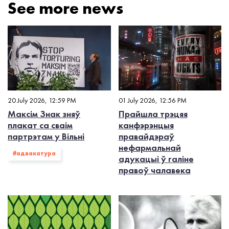
See more news
20 July 2026, 12:59 PM
01 July 2026, 12:56 PM
Максім Знак зняў
Прайшла трэцяя
плакат са сваім
канфэрэнцыя
партрэтам у Вільні
правайдэраў
нефармальнай
#адвакатура
адукацыі ў галіне
правоў чалавека