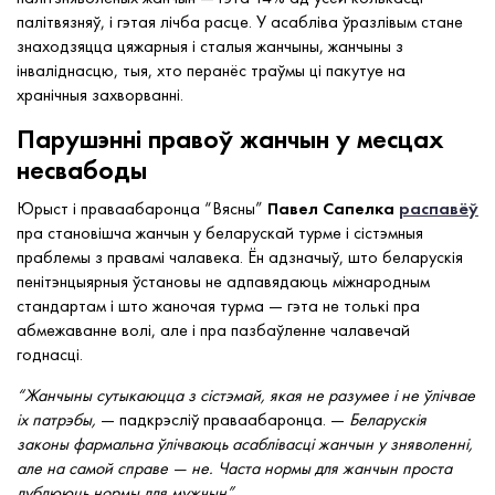
палітвязняў, і гэтая лічба расце. У асабліва ўразлівым стане
знаходзяцца цяжарныя і сталыя жанчыны, жанчыны з
інваліднасцю, тыя, хто перанёс траўмы ці пакутуе на
хранічныя захворванні.
Парушэнні правоў жанчын у месцах
несвабоды
Юрыст і праваабаронца “Вясны”
Павел Сапелка
распавёў
пра становішча жанчын у беларускай турме і сістэмныя
праблемы з правамі чалавека. Ён адзначыў, што беларускія
пенітэнцыярныя ўстановы не адпавядаюць міжнародным
стандартам і што жаночая турма — гэта не толькі пра
абмежаванне волі, але і пра пазбаўленне чалавечай
годнасці.
“Жанчыны сутыкаюцца з сістэмай, якая не разумее і не ўлічвае
іх патрэбы,
— падкрэсліў праваабаронца. —
Беларускія
законы фармальна ўлічваюць асаблівасці жанчын у зняволенні,
але на самой справе — не. Часта нормы для жанчын проста
дублююць нормы для мужчын”.