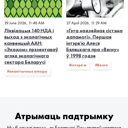
29 June 2026, 11:48 AM
27 April 2026, 11:29 AM
Ліквідацыя 140 НДА і
«Гэта надзейная сістэма
выхад з экалагiчных
дапамогі». Першае
канвенцый ААН:
інтэрв’ю Алеся
«Экадом» прэзентаваў
Бяляцкага пра «Вясну»
агляд экалагічнага
ў 1998 годзе
сектара Беларусі
#інтэрв'ю
#Вясна
#аналітычныя агляды
Атрымаць падтрымку
Мы б хацелі пачуць, як Беларускі Дом правоў чалавека