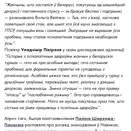
“Жанчыны, што засталіся ў Беларусі, пакутуюць ад мацнейшай
дэпрэсіі і пастаяннага стрэсу — ім бракуе бяспекі і падтрымкі,
— рэзюмавала Вольга Вялічка. —
Тыя, хто з’ехаў, часткова
палепшылі свой стан, але шмат хто ўсё яшчэ змагаюцца з
ПТСР, пачуццём віны і ізаляцыяй. Эміграцыя не вырашае ўсіх
праблем, таму сталая псіхалагічная падтрымка неабходная
ўсім”.
Псіхіятр
Уладзімір Пікірэня
у сваім даследаванні адзначыў:
“Гісторыя з псіхалагічным здароўем жанчын у беларускіх
турмах — гэта не пра асобныя выпадкі, гэта сістэмная
праблема, дзе фармальныя гарантыі не супадаюць з
рэчаіснасцю. Асабліва цяжка тым, хто ўжо прыйшоў у турму з
душэўнымі траўмамі, перажыўшы гвалт, разлуку з дзецьмі,
дэпрэсію, залежнасць. Змена сітуацыі — гэта не пра праяву
“літасці” ці “паслабленне рэжыму”. Гэта пра справядлівасць і
чалавечае стаўленне. Ніхто не мусіць пакутваць праз тое, што
сістэма не ўмее працаваць з псіхічным здароўем”.
Апроч таго, былая палітзняволеная
Паліна Шарэнда-
Панасюк
распавяла пра досвед знаходжання ў Навінках,