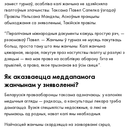
замест турмаў, асабліва калі жанчына не здзяйсняла
гвалтоўныя злачынствы. Таксама Павел Сапелка ўзгадаў
Правілы Нэльсана Мандэлы, Асноўныя пранцыпы
абыходжання са зняволенымі, Такійскія правілы.
“Пералічаныя міжнародныя дакументы кажуць простую рэч, —
рэзюмаваў Павел. — Жанчыны ў турмах не мусяць пакутваць
больш, проста таму што яны жанчыны. Калі жанчына
цяжарная, хворая, пакутуе праз наступствы гвалту ці разлукі з
дзецьмі — яна мае права на асаблівую абарону. Гэта не
прывілей, а права, якое прызнанае ва ўсім свеце”.
Як аказваецца меддапамога
жанчынам у зняволенні?
Беларускія праваабаронцы таксама адзначаюць: у калоніях
медычныя агляды — рэдкасць, а кансультацыі лекара трэба
дамагацца. Вузкія спецыялісты недасяжныя, а лекі не
прымаюць ад родных, нават калі яны неабходныя.
Найчасцей жанчыны скардзяцца на захворванні сэрца,