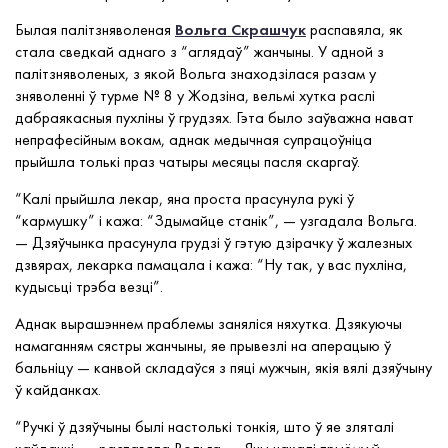
Былая палітзняволеная
Вольга Скрашчук
распавяла, як
стала сведкай аднаго з “аглядаў” жанчыны. У адной з
палітзняволеных, з якой Вольга знаходзілася разам у
зняволенні ў турме № 8 у Жодзіна, вельмі хутка раслі
дабраякасныя пухліны ў грудзях. Гэта было заўважна нават
непрафесійным вокам, аднак медычная супрацоўніца
прыйшла толькі праз чатыры месяцы пасля скаргаў.
“Калі прыйшла лекар, яна проста прасунула рукі ў
“кармушку” і кажа: “Здымайце станік”, — узгадала Вольга.
— Дзяўчынка прасунула грудзі ў гэтую дзірачку ў жалезных
дзвярах, лекарка памацала і кажа: “Ну так, у вас пухліна,
кудысьці трэба везці”.
Аднак вырашэннем праблемы заняліся няхутка. Дзякуючы
намаганням сястры жанчыны, яе прывезлі на аперацыю ў
бальніцу — канвой складаўся з пяці мужчын, якія вялі дзяўчыну
ў кайданках.
“Ручкі ў дзяўчыны былі настолькі тонкія, што ў яе зляталі