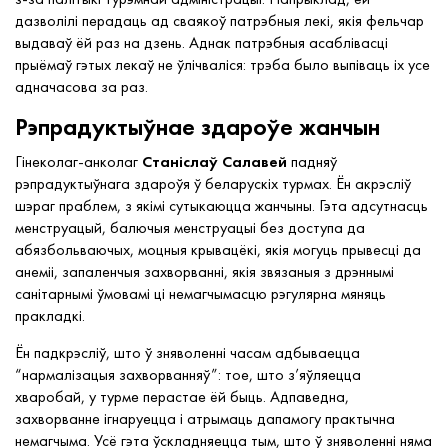
дазволілі перадаць ад сваякоў патрэбныя лекі, якія фельчар
выдаваў ёй раз на дзень. Аднак патрэбныя асаблівасці
прыёмаў гэтых лекаў не ўлічваліся: трэба было выпіваць іх усе
адначасова за раз.
Рэпрадуктыўнае здароўе жанчын
Гінеколаг-анколаг
Станіслаў Салавей
падняў
рэпрадуктыўнага здароўя ў беларускіх турмах. Ён акрэсліў
шэраг праблем, з якімі сутыкаюцца жанчыны. Гэта адсутнасць
менструацый, балючыя менструацыі без доступа да
абязбольваючых, моцныя крывацёкі, якія могуць прывесці да
анеміі, запаленчыя захворванні, якія звязаныя з дрэннымі
санітарнымі ўмовамі ці немагчымасцю рэгулярна мяняць
пракладкі.
Ён падкрэсліў, што ў зняволенні часам адбываецца
“нармалізацыя захворванняў”: тое, што з’яўляецца
хваробай, у турме перастае ёй быць. Адпаведна,
захворванне ігнаруецца і атрымаць дапамогу практычна
немагчыма. Усё гэта ўскладняецца тым, што ў зняволенні няма