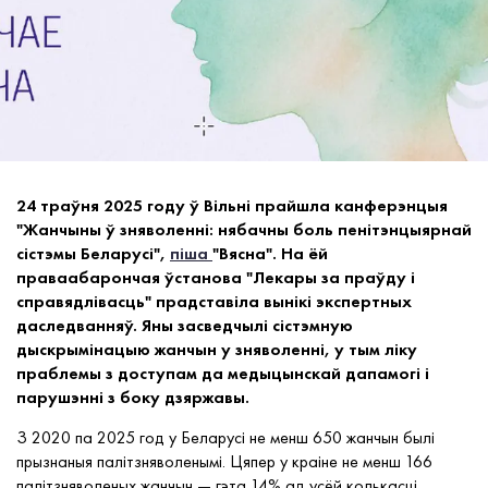
24 траўня 2025 году ў Вільні прайшла канферэнцыя
"Жанчыны ў зняволенні: нябачны боль пенітэнцыярнай
сістэмы Беларусі",
піша
"Вясна". На ёй
праваабарончая ўстанова "Лекары за праўду і
справядлівасць" прадставіла вынікі экспертных
даследванняў. Яны засведчылі сістэмную
дыскрымінацыю жанчын у зняволенні, у тым ліку
праблемы з доступам да медыцынскай дапамогі і
парушэнні з боку дзяржавы.
З 2020 па 2025 год у Беларусі не менш 650 жанчын былі
прызнаныя палітзняволенымі. Цяпер у краіне не менш 166
палітзняволеных жанчын — гэта 14% ад усёй колькасці