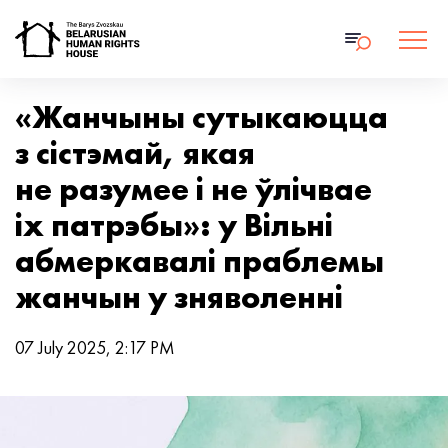
«Жанчыны сутыкаюцца
з сістэмай, якая
не разумее і не ўлічвае
іх патрэбы»: у Вільні
абмеркавалі праблемы
жанчын у зняволенні
07 July 2025, 2:17 PM