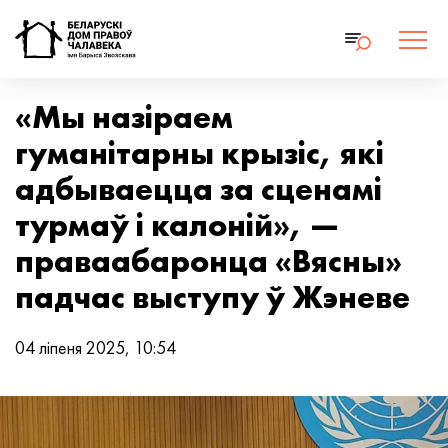
«Мы назіраем
гуманітарны крызіс, які
адбываецца за сценамі
турмаў і калоній», —
праваабаронца «Вясны»
падчас выступу ў Жэневе
04 ліпеня 2025, 10:54