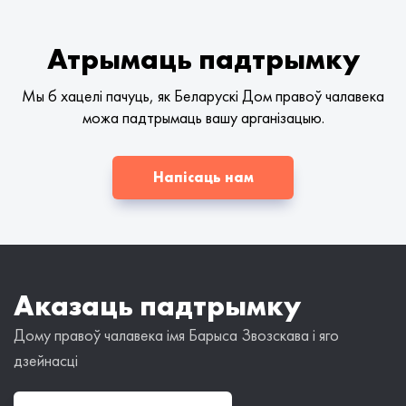
Атрымаць падтрымку
Мы б хацелі пачуць, як Беларускі Дом правоў чалавека
можа падтрымаць вашу арганізацыю.
Напісаць нам
Аказаць падтрымку
Дому правоў чалавека імя Барыса Звозскава і яго
дзейнасці