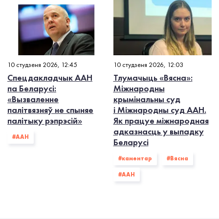
10 студзеня 2026, 12:45
10 студзеня 2026, 12:03
Спецдакладчык ААН
Тлумачыць «Вясна»:
па Беларусі:
Міжнародны
«Вызваленне
крымінальны суд
палітвязняў не спыняе
і Міжнародны суд ААН.
палітыку рэпрэсій»
Як працуе міжнародная
адказнасць у выпадку
#ААН
Беларусі
#каментар
#Вясна
#ААН