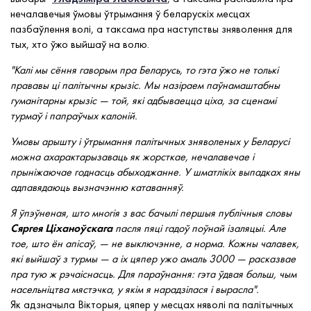
нечалавечыя ўмовы ўтрымання ў беларускіх месцах
пазбаўлення волі, а таксама пра наступствы зняволення для
тых, хто ўжо выйшаў на волю.
"Калі мы сёння гаворым пра Беларусь, то гэта ўжо не толькі
прававы ці палітычны крызіс. Мы назіраем паўнамаштабны
гуманітарны крызіс — той, які адбываецца ціха, за сценамі
турмаў і папраўчых калоній.
Умовы арышту і ўтрымання палітычных зняволеных у Беларусі
можна ахарактарызаваць як жорсткае, нечалавечае і
прыніжаючае годнасць абыходжанне. У шматлікіх выпадках яны
адпавядаюць вызначэнню катаванняў.
Я ўпэўненая, што многія з вас бачылі першыя публічныя словы
Сяргея Ціханоўскага
пасля пяці гадоў поўнай ізаляцыі. Але
тое, што ён апісаў, — не выключэнне, а норма. Кожны чалавек,
які выйшаў з турмы — а іх цяпер ужо амаль 3000 — расказвае
пра тую ж рэчаіснасць. Для параўнання: гэта ўдвая больш, чым
насельніцтва мястэчка, у якім я нарадзілася і вырасла".
Як адзначыла Вікторыя, цяпер у месцах няволі па палітычных