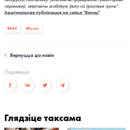
перамоваў, звяртаючы асаблівую ўвагу на ўразлівыя групы".
Арыгінальная публікацыя на сайце "Вясны"
#ААН
#Вясна
Вярнуцца да навiн
Падзялiцца
Глядзiце таксама