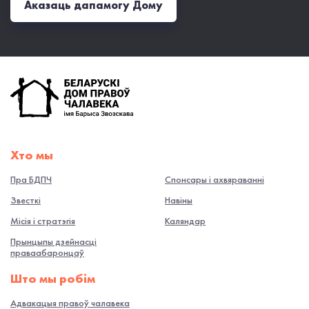
Аказаць дапамогу Дому
Хто мы
Пра БДПЧ
Спонсары і ахвяраванні
Звесткі
Навiны
Місія і стратэгія
Каляндар
Прынцыпы дзейнасці
праваабаронцаў
Што мы робiм
Адвакацыя правоў чалавека