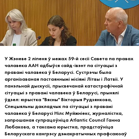
У Жэневе 2 ліпеня ў межах 59-й сесіі Савета па правах
чалавека ААН адбыўся сайд-івэнт па сітуацыі з
правамі чалавека ў Беларусі. Сустрэчы была
арганізаваная пастаяннымі місіямі Літвы і Латвіі. У
панэльнай дыскусіі, прысвечанай катастрафічнай
сітуацыі з правамі чалавека ў Беларусі, прынялі
ўдзел: юрыстка "Вясны" Вікторыя Рудзянкова,
Спецыяльны дакладчык па сітуацыі з правамі
чалавека ў Беларусі Нілс Муйжніекс, журналістка,
запрошаная супрацоўніца Atlantic Council Ганна
Любакова, а таксама юрыстка, прадстаўніца
Беларускага кангрэсу дэмакратычных прафсаюзаў