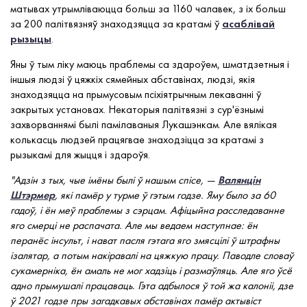
матывах утрымліваюцца больш за 1160 чалавек, з іх больш
за 200 палітвязняў знаходзяцца за кратамі ў
асаблівай
рызыцы
.
Яны ў тым ліку маюць праблемы са здароўем, шматдзетныя і
іншыя людзі ў цяжкіх сямейных абставінах, людзі, якія
знаходзяцца на прымусовым псіхіятрычным лекаванні ў
закрытых установах. Некаторыя палітвязні з сур'ёзнымі
захворваннямі былі памілаваныя Лукашэнкам. Але вялікая
колькасць людзей працягвае знаходзіцца за кратамі з
рызыкамі для жыцця і здароўя.
"Адзін з тых, чые імёны былі ў нашым спісе, —
Валянцін
Штэрмер
, які памёр у турме ў гэтым годзе. Яму было за 60
гадоў, і ён меў праблемы з сэрцам. Афіцыйна расследаванне
яго смерці не распачата. Але мы ведаем наступнае: ён
перанёс інсульт, і нават пасля гэтага яго змясцілі ў штрафны
ізалятар, а потым накіравалі на цяжкую працу. Паводле словаў
сукамерніка, ён амаль не мог хадзіць і размаўляць. Але яго ўсё
адно прымушалі працаваць. Гэта адбылося ў той жа калоніі, дзе
ў 2021 годзе пры загадкавых абставінах памёр актывіст