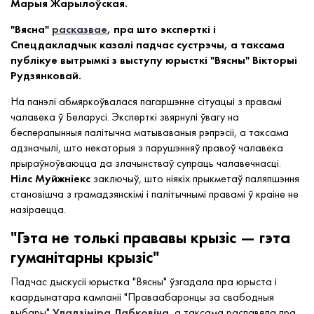
Марыя Жарылоўская.
"Вясна"
расказвае
, пра што эксперткі і
Спецдакладчык казалі падчас сустрэчы, а таксама
публікуе вытрымкі з выступу юрысткі "Вясны" Вікторыі
Рудзянковай.
На панэлі абмяркоўвалася пагаршэнне сітуацыі з правамі
чалавека ў Беларусі. Эксперткі звярнулі ўвагу на
бесперапынныя палітычна матываваныя рэпрэсіі, а таксама
адзначылі, што некаторыя з парушэнняў правоў чалавека
прыраўноўваюцца да злачынстваў супраць чалавечнасці.
Нілс Муйжніекс
заключыў, што ніякіх прыкметаў паляпшэння
становішча з грамадзянскімі і палітычнымі правамі ў краіне не
назіраецца.
"Гэта не толькі прававы крызіс — гэта
гуманітарны крызіс"
Падчас дыскусіі юрыстка "Вясны" ўзгадала пра юрыста і
каардынатара кампаніі "Праваабаронцы за свабодныя
выбары"
Уладзіміра Лабковіча
, а таксама распавяла пра