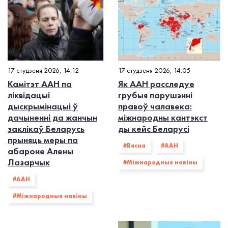
17 студзеня 2026, 14:12
17 студзеня 2026, 14:05
Камітэт ААН па
Як ААН расследуе
ліквідацыі
грубыя парушэнні
дыскрымінацыі ў
правоў чалавека:
дачыненні да жанчын
міжнародны кантэкст
заклікаў Беларусь
ды кейс Беларусі
прыняць меры па
#Вясна
#ААН
абароне Алены
Лазарчык
#Міжнародныя навіны
#ААН
#Міжнародныя навіны