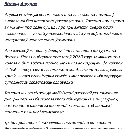
Вітольд Ашурак
.
Агулам як мінімум восем палітычных зняволеных памерлі ў
зняволенні без належнага расследавання. Таксама нам вядома
як мінімум пра адзін суіцыд і пра тры выпадкі смерці пасля
вызвалення — у выніку псіхалагічнага ціску ці доўгатэрміновых
наступстваў нечалавечага ўтрымання.
Але дзяржаўны гвалт у Беларусі не спыняецца на турэмных
брамах. Пасля выбарчых пратэстаў 2020 года як мінімум тры
чалавекі былі забітыя падчас мірных дэманстрацый. За кожнай
лічбай — твар, сям’я і зламанае жыццё. Гэта не толькі прававы
крызіс — гэта гуманітарны крызіс. І мы заклікаем міжнародную
супольнасць адрэагаваць адпаведна.
Таксама мы заклікаем да мабілізацыі рэсурсаў для спынення
дыскрымінацыі і бесчалавечнага абыходжання з імі ў турмах,
дамагацца аказання ім належнай медыцынскай дапамогі,
спыненне рэжыму інкамунікада.
Трэба працягваць і нарошчваць намаганні па вызваленні
беларускіх палітвязняў, уключаючы правядзенне гуманітарных