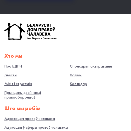
Хто мы
Пра БДПЧ
Спонсары і ахвяраванні
Звесткі
Навiны
Місія і стратэгія
Каляндар
Прынцыпы дзейнасці
праваабаронцаў
Што мы робiм
Адвакацыя правоў чалавека
Адукацыя ў сферы правоў чалавека