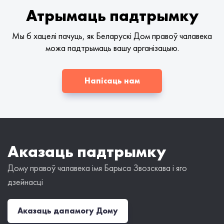
Атрымаць падтрымку
Мы б хацелі пачуць, як Беларускі Дом правоў чалавека
можа падтрымаць вашу арганізацыю.
Напісаць нам
Аказаць падтрымку
Дому правоў чалавека імя Барыса Звозскава і яго
дзейнасці
Аказаць дапамогу Дому