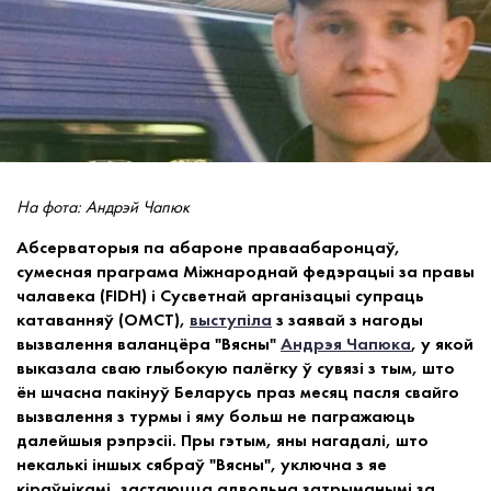
На фота: Андрэй Чапюк
Абсерваторыя па абароне праваабаронцаў,
сумесная праграма Міжнароднай федэрацыі за правы
чалавека (FIDH) і Сусветнай арганізацыі супраць
катаванняў (OMCT),
выступіла
з заявай з нагоды
вызвалення валанцёра "Вясны"
Андрэя Чапюка
, у якой
выказала сваю глыбокую палёгку ў сувязі з тым, што
ён шчасна пакінуў Беларусь праз месяц пасля свайго
вызвалення з турмы і яму больш не пагражаюць
далейшыя рэпрэсіі. Пры гэтым, яны нагадалі, што
некалькі іншых сябраў "Вясны", уключна з яе
кіраўнікамі, застаюцца адвольна затрыманымі за