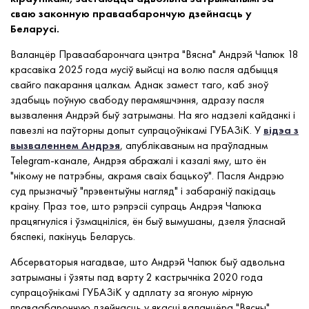
сваю законную праваабарончую дзейнасць у
Беларусі.
Валанцёр Праваабарончага цэнтра "Вясна" Андрэй Чапюк 18
красавіка 2025 года мусіў выйсці на волю пасля адбыцця
свайго пакарання цалкам. Аднак замест таго, каб зноў
здабыць поўную свабоду перамяшчэння, адразу пасля
вызвалення Андрэй быў затрыманы. На яго надзелі кайданкі і
павезлі на паўторны допыт супрацоўнікамі ГУБАЗіК. У
відэа з
вызваленнем Андрэя
, апублікаваным на праўладным
Telegram-канале, Андрэя абражалі і казалі яму, што ён
"нікому не патрэбны, акрамя сваіх бацькоў". Пасля Андрэю
суд прызначыў "прэвентыўны нагляд" і забараніў пакідаць
краіну. Праз тое, што рэпрэсіі супраць Андрэя Чапюка
працягнуліся і ўзмацніліся, ён быў вымушаны, дзеля ўласнай
бяспекі, пакінуць Беларусь.
Абсерваторыя нагадвае, што Андрэй Чапюк быў адвольна
затрыманы і ўзяты пад варту 2 кастрычніка 2020 года
супрацоўнікамі ГУБАЗіК у адплату за ягоную мірную
праваабарончую дзейнасць у якасці валанцёра "Вясны".