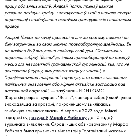
працу або зняць жыллё. Андрэй Чапюк прыняў цяжкае
рашэнне пакінуць краіну, знаходжанне ў якой азначала працяг
пераследаў і пазбаўленне асноўных грамадзянскіх і палітычных
правоў.
Андрэй Чапюк не мусіў правесці ні дня за кратамі, паколькі ён
быў затрыманы за сваю мірную праваабарончую дзейнасць. Ён
не павінен быў вымушана пакідаць свой дом. Сістэматычны
пераслед сябраў "Вясны" ды іншых праваабаронцаў не пакінуў
месца для незалежнай грамадзянскай супольнасці: тыя, хто не
заключаны ў турму, вымушаныя жыць у выгнанні, а
"прафілактычнае назіранне" гарантуе, што нават вызваленыя
палітычныя зняволеныя або мірныя актывісты застаюцца пад
пастаяннай пагрозай",
— заяўляюць FIDH і OMCT.
Жорсткія рэпрэсіі супраць "Вясны", чацвёра сябраў якой цяпер
знаходзяцца за кратамі, па-ранейшаму выклікаюць
глыбокую занепакоенасць. 6 верасня 2022 года Мінскі
гарадскі суд
асудзіў
Марфу Рабкову
да 15 гадоў
турэмнага зняволення. Сярод іншых абвінавачванняў Марфа
Рабкова была прызнаная вінаватай у "арганізацыі масавых