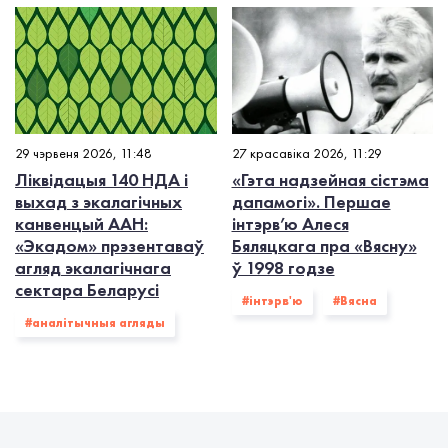
29 чэрвеня 2026, 11:48
27 красавіка 2026, 11:29
Ліквідацыя 140 НДА і
«Гэта надзейная сістэма
выхад з экалагiчных
дапамогі». Першае
канвенцый ААН:
інтэрв’ю Алеся
«Экадом» прэзентаваў
Бяляцкага пра «Вясну»
агляд экалагічнага
ў 1998 годзе
сектара Беларусі
#інтэрв'ю
#Вясна
#аналітычныя агляды