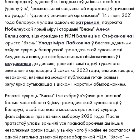
беспарадкаў, удзеле ў іх і падрыхтоўцы іншых асоб да
ўдзелу ў іх", "распальванні сацыяльнай варожасці ў дачыненні
да ўрада" і "ўдзеле ў злачыннай арганізацыі". 14 ліпеня 2021
года беларускія ўлады адвольна
затрымалі
лаўрэата
Нобелеўскай прэміі міру і старшыні "Вясны"
Алеся
Бяляцкага
, віцэ-прэзідэнта FIDH
Валянціна Стэфановіча
і
юрыста "Вясны"
Уладзіміра Лабковіча
ў беспрэцэдэнтным
рэйдзе супраць беларускай грамадзянскай супольнасці.
Асуджаныя паводле сфабрыкаваных абвінавачванняў і
асуджаныя
да дзесяці, дзевяці і сямі гадоў турэмнага
зняволення адпаведна 3 сакавіка 2023 года, яны застаюцца,
незаконна, вязнямі на момант публікацыі гэтай заявы і
рэгулярна сутыкаюцца з ціскам і жорсткім абыходжаннем.
Рэпрэсіі супраць "Вясны" і яе сябраў з'яўляюцца часткай
больш маштабнага ўціску грамадзянскай супольнасці ў
Беларусі, асабліва пасля масавых пратэстаў супраць
фальсіфікацыі прэзідэнцкіх выбараў 2020 года. Пасля
пратэстаў улады зачынілі ўсе праваабарончыя ды іншыя
незалежныя арганізацыі, у выніку чаго ў краіне не засталося ні
адной легальна дзеючай праваабарончай НДА. "Вясна" —