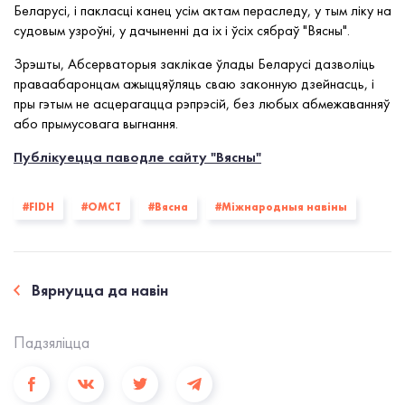
Беларусі, і пакласці канец усім актам пераследу, у тым ліку на
судовым узроўні, у дачыненні да іх і ўсіх сябраў "Вясны".
Зрэшты, Абсерваторыя заклікае ўлады Беларусі дазволіць
праваабаронцам ажыццяўляць сваю законную дзейнасць, і
пры гэтым не асцерагацца рэпрэсій, без любых абмежаванняў
або прымусовага выгнання.
Публікуецца паводле сайту "Вясны"
#FIDH
#OMCT
#Вясна
#Міжнародныя навіны
Вярнуцца да навiн
Падзялiцца