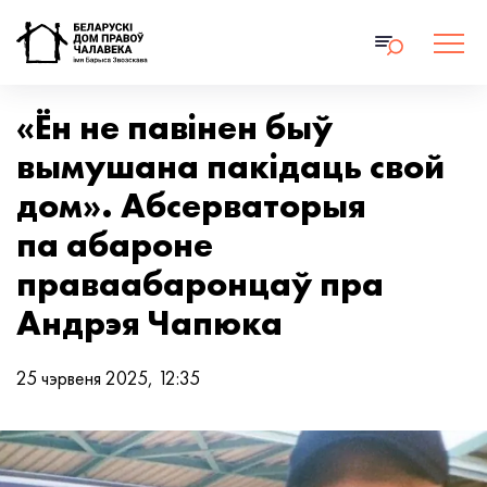
«Ён не павінен быў
вымушана пакідаць свой
дом». Абсерваторыя
па абароне
праваабаронцаў пра
Андрэя Чапюка
25 чэрвеня 2025, 12:35