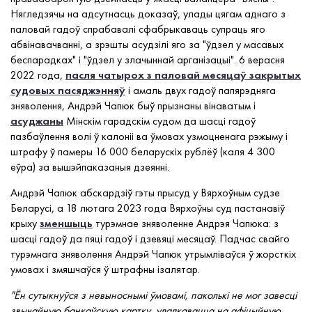
Нягледзячы на адсутнасць доказаў, улады цягам аднаго з
паловай гадоў спрабавалі сфабрыкаваць супраць яго
абвінавачванні, а зрэшты асудзілі яго за "ўдзел у масавых
беспарадках" і "ўдзел у злачыннай арганізацыі". 6 верасня
2022 года,
пасля чатырох з паловай месяцаў закрытых
судовых пасяджэнняў
і амаль двух гадоў папярэдняга
зняволення, Андрэй Чапюк быў прызнаны вінаватым і
асуджаны
Мінскім гарадскім судом да шасці гадоў
пазбаўлення волі ў калоніі ва ўмовах узмоцненага рэжыму і
штрафу ў памеры 16 000 беларускіх рублёў (каля 4 300
еўра) за вышэйпаказаныя дзеянні.
Андрэй Чапюк абскардзіў гэты прысуд у Вярхоўным судзе
Беларусі, а 18 лютага 2023 года Вярхоўны суд пастанавіў
крыху
зменшыць
турэмнае зняволенне Андрэя Чапюка: з
шасці гадоў да пяці гадоў і дзевяці месяцаў. Падчас свайго
турэмнага зняволення Андрэй Чапюк утрымліваўся ў жорсткіх
умовах і змяшчаўся ў штрафны ізалятар.
"Ён сутыкнуўся з невыноснымі ўмовамі, паколькі не мог завесці
звычайную банкаўскую картку, уладкавацца на афіцыйную