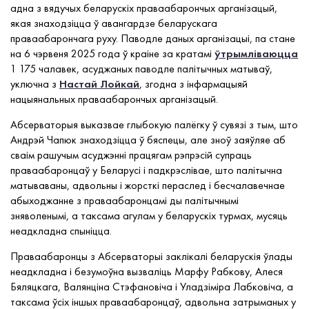
адна з вядучых беларускіх праваабарончых арганізацый,
якая знаходзіцца ў авангардзе беларускага
праваабарончага руху. Паводле даных арганізацыі, па стане
на 6 чэрвеня 2025 года ў краіне за кратамі
ўтрымліваюцца
1 175 чалавек, асуджаных паводле палітычных матываў,
уключна з
Настай Лойкай
, згодна з інфармацыяй
нацыянальных праваабарончых арганізацый.
Абсерваторыя выказвае глыбокую палёгку ў сувязі з тым, што
Андрэй Чапюк знаходзіцца ў бяспецы, але зноў заяўляе аб
сваім рашучым асуджэнні працягам рэпрэсій супраць
праваабаронцаў у Беларусі і падкрэслівае, што палітычна
матываваны, адвольны і жорсткі пераслед і бесчалавечнае
абыходжанне з праваабаронцамі ды палітычнымі
зняволенымі, а таксама агулам у беларускіх турмах, мусяць
неадкладна спыніцца.
Праваабаронцы з Абсерваторыі заклікалі беларускія ўлады
неадкладна і безумоўна вызваліць Марфу Рабкову, Алеся
Бяляцкага, Валянціна Стэфановіча і Уладзіміра Лабковіча, а
таксама ўсіх іншых праваабаронцаў, адвольна затрыманых у