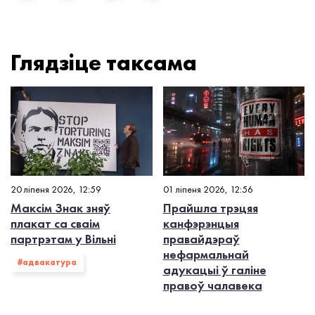
Глядзiце таксама
20 ліпеня 2026, 12:59
01 ліпеня 2026, 12:56
Максім Знак зняў
Прайшла трэцяя
плакат са сваім
канфэрэнцыя
партрэтам у Вільні
правайдэраў
нефармальнай
#адвакатура
адукацыі ў галіне
правоў чалавека