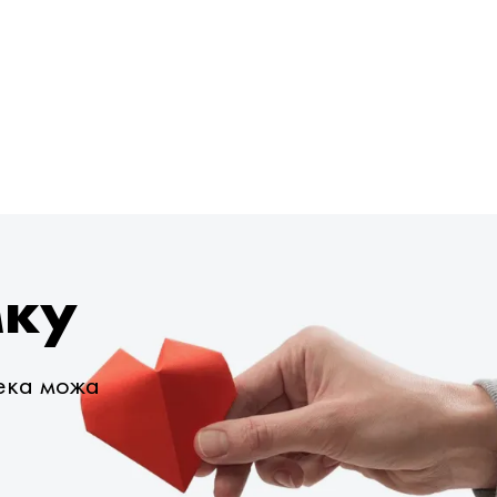
мку
века можа