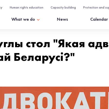
cy
Human rights education
Capacity building
Protection and su
What we do
News
Calendar
глы стол "Якая ад
й Беларусі?"