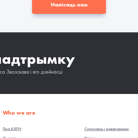
Напісаць нам
падтрымку
а Звозскава і яго дзейнасці
Who we are
Пра БДПЧ
Спонсары і ахвяраванні