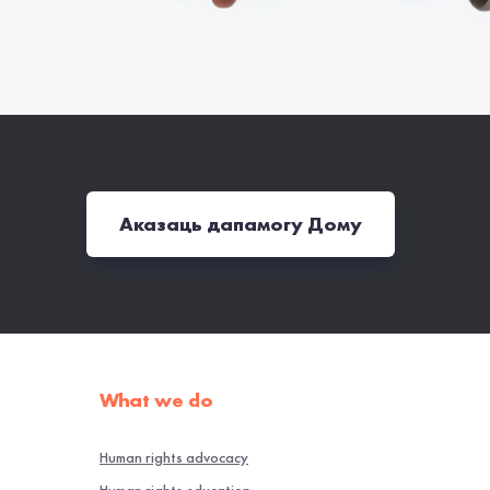
Аказаць дапамогу Дому
What we do
Human rights advocacy