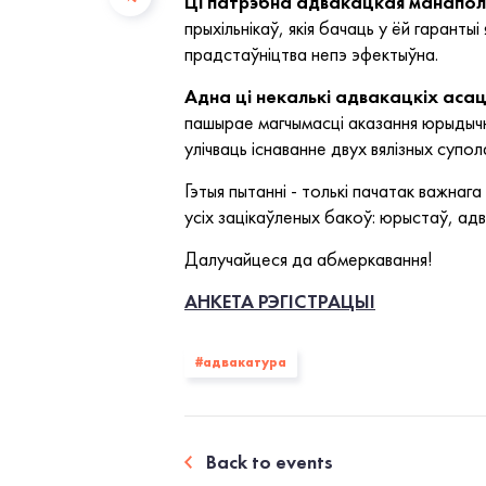
Ці патрэбна адвакацкая манаполі
прыхільнікаў, якія бачаць у ёй гарант
прадстаўніцтва непэ эфектыўна.
Адна ці некалькі адвакацкіх ас
пашырае магчымасці аказання юрыдычна
улічваць існаванне двух вялізных суп
Гэтыя пытанні - толькі пачатак важна
усіх зацікаўленых бакоў: юрыстаў, ад
Далучайцеся да абмеркавання!
АНКЕТА РЭГІСТРАЦЫІ
#адвакатура
Back to events