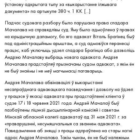
ўстанову адкрытага тыпу за «выкарыстанне ілжывага
дакумента» па артыкуле 380 ч. 1 КК. […]
Падчас судовага разбору было парушана права спадара
Мачалава на
справядлівы суд
. Яму было адмоўлена ў правах
на юрыдычную дапамогу, бо яго адвакат Віталь Брагінец быў
пад адміністрацыйным арыштам, а суд адмовіўся перанесці
працэс, каб уключыць удзел спадара Брагінца або дазволіць
Андрэю
Мачалаву выбраць новага адваката. Андрэя
Мачалава прадстаўляў прызначаны судом адвакат, з якім ён
не быў знаёмы
і не меў магчымасці пагаварыць.
Андрэя Мачалава абвінавацілі ў выкарыстанні
несапраўднага адвакацкага пасведчання і дазволу на ўдзел
у працэсе ў якасці адваката пры прадстаўленні кліента ў
судзе 17 і 18 чэрвеня 2021 года. Андрэй Мачалаў быў
пазбаўлены ліцэнзіі дысцыплінарнай камісіяй і саветам
Мінскай абласной калегіі адвакатаў ад 31 мая 2021 г. за
«праварушэнні, несумяшчальныя са званнем адваката».
Паведамленне аб зняцці з працы адпраўлена на стары хатні
адрас Андрэя Мачалава. Такім чынам,
ён
не быў належным