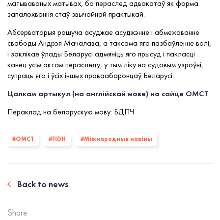
матываваных матывах,
бо
пераслед адвакатаў
як форма
запалохвання стаў звычайнай практыкай.
Абсерваторыя рашуча асуджае асуджэнне і абмежаванне
свабоды Андрэя Мачалава, а таксама яго пазбаўленне волі,
і заклікае ўлады Беларусі адмяніць яго прысуд і пакласці
канец усім актам пераследу, у тым ліку на судовым узроўні,
супраць яго і ўсіх іншых праваабаронцаў Беларусі.
Цалкам артыкул (на англійскай мове) на сайце ОМСТ
Пераклад на беларускую мову: БДПЧ
#OMCT
#FIDH
#Міжнародныя навіны
Back to news
Share