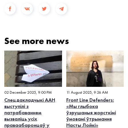
See more news
02 December 2025, 9:00 PM
11 August 2025, 9:26 AM
Спецдакладчыкі ААН
Front Line Defenders:
выступілі з
«Мы глыбока
патрабаваннем
ўзрушаныя жорсткімі
вызваліць усіх
ўмовамі ўтрымання
праваабаронцаў у
Насты Лойкі»