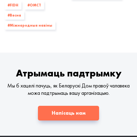
#FIDH
#OMCT
#Вясна
#Міжнародныя навіны
Атрымаць падтрымку
Мы б хацелі пачуць, як Беларускі Дом правоў чалавека
можа падтрымаць вашу арганізацыю.
Напісаць нам