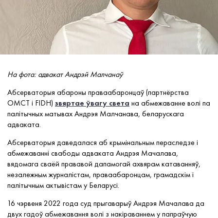
На фота: адвакат Андрэй Малчанаў
Абсерваторыя абароны праваабаронцаў (партнёрства
OMCT і FIDH
)
звяртае ўвагу света
на абмежаванне волі па
палітычных матывах Андрэя Малчанава, беларускага
адваката.
Абсерваторыя
даведалася
аб крымінальным пераследзе і
абмежаванні свабоды
адваката
Андрэя Мачалава,
вядомага
сваёй прававой дапамогай
ахвярам катаванняў,
незалежным журналістам, праваабаронцам, грамадскім і
палітычным актывістам у Беларусі.
16 чэрвеня 2022 года суд прыгаварыў Андрэя Мачалава да
двух гадоў абмежавання волі з накіраваннем у папраўчую