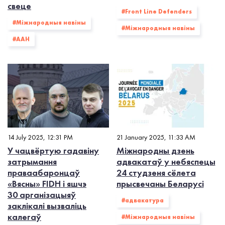
свеце
#Front Line Defenders
#Міжнародныя навіны
#Міжнародныя навіны
#ААН
14 July 2025, 12:31 PM
21 January 2025, 11:33 AM
У чацвёртую гадавіну
Міжнародны дзень
затрымання
адвакатаў у небяспецы
праваабаронцаў
24 студзеня сёлета
«Вясны» FIDH і яшчэ
прысвечаны Беларусі
30 арганізацыяў
#адвакатура
заклікалі вызваліць
калегаў
#Міжнародныя навіны