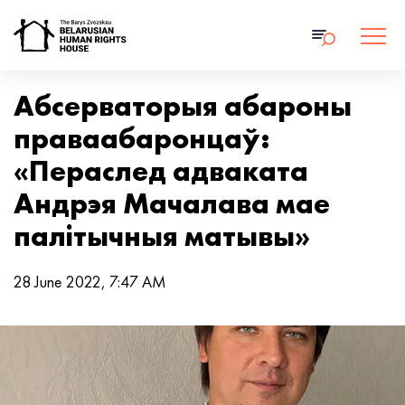
Абсерваторыя абароны
праваабаронцаў:
«Пераслед адваката
Андрэя Мачалава мае
палітычныя матывы»
28 June 2022, 7:47 AM