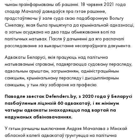
чынам праінфармаваны аб рашэнні. 18 чэрвеня 2021 года
спадар Мачалаў даведаўся пра гэтае рашэнне,
прадстаўляючы ў зале суда сваю падабаронную Вольгу
Сінелаву, якая была прыцягнута да крымінальнай адказнасці,
а затым асуджана на два гады абмежавання волі па
палітычных матывах. Пасля ў дачыненні да яго распачалі
расследаванне за выкарыстанне несапраўднага дакумента.
Адвакаты Беларусі, якія працуюць над
палітычна
матываванымі
справамі, падвяргаюцца судоваму пераследу,
адвольным арыштам, затрыманням, адміністрацыйным
санкцыям, крымінальнаму пераследу і дысцыплінарным
санкцыям, у тым ліку
забароне на прафесію
.
Паводле звестак Defenders.by, з 2020 года ў Беларусі
пазбаўленыя ліцэнзій
60 адвакатаў, і як мінімум
чатыры адвакаты знаходзяцца пад вартай па
надуманых абвінавачаннях.
У гэтым рэчышчы выключэнне Андрэя Мачалава з Мінскай
абласной калегіі адвакатаў грунтуецца на палітычна