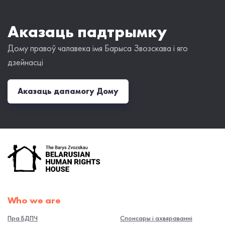
Аказаць падтрымку
Дому правоў чалавека імя Барыса Звозскава і яго
дзейнасці
Аказаць дапамогу Дому
Who we are
Пра БДПЧ
Спонсары і ахвяраванні