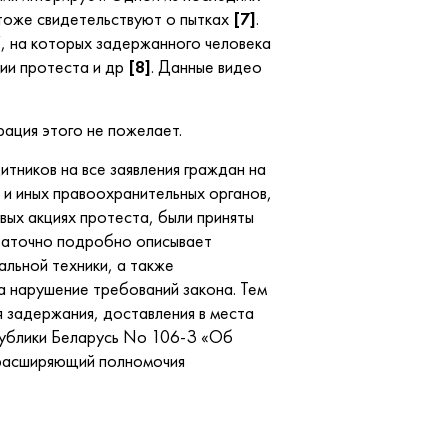
тоже свидетельствуют о пытках
[7]
.
, на которых задержанного человека
ции протеста и др
[8]
. Данные видео
ация этого не пожелает.
иков на все заявления граждан на
 и иных правоохранительных органов,
вых акциях протеста, были приняты
таточно подробно описывает
альной техники, а также
а нарушение требований закона. Тем
 задержания, доставления в места
спублики Беларусь No 106-З «Об
 расширяющий полномочия