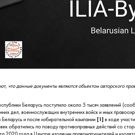
ют, что данные документы являются объектом авторского прав
еспублики Беларусь поступило около 5 тысяч заявлений (со
нних дел, военнослужащих внутренних войск и иных правоохр
 Беларусь и после избирательной кампании
[1]
в ходе участи
ловек обратились по поводу противоправных действий со сто
ста 2020 года в Центре изоляции правонарушителей и изоля