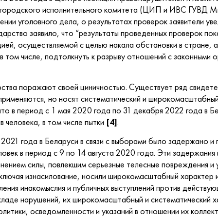
 городского исполнительного комитета (ЦИП и ИВС ГУВД Ми
ении уголовного дела, о результатах проверок заявители ув
дарство заявило, что “результаты проведенных проверок пок
цией, осуществляемой с целью накала обстановки в стране, а
в том числе, подтолкнуть к разрыву отношений с законными 
ства поражают своей циничностью. Существует ряд свидетель
 применяются, но носят систематический и широкомасштабный
что в период с 1 мая 2020 года по 31 декабря 2022 года в 
 человека, в том числе пытки
[4]
.
 2021 года в Беларуси в связи с выборами было задержано 
ловек в период с 9 по 14 августа 2020 года. Эти задержания
нением силы, повлекшим серьезные телесные повреждения и
включая изнасилование, носили широкомасштабный характер 
ления инакомыслия и публичных выступлений против действую
кладе нарушений, их широкомасштабный и систематический х
олитики, осведомленности и указаний в отношении их колле