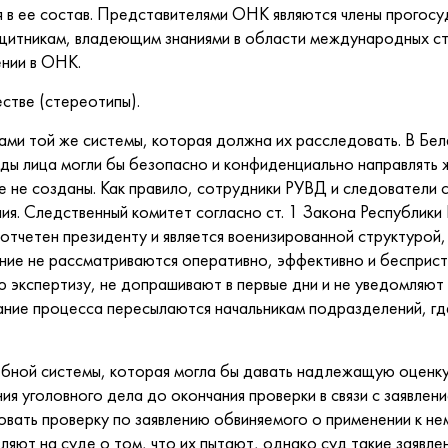
 в ее состав. Представителями ОНК являются члены прогос
щитникам, владеющим знаниями в области международных ст
нии в ОНК.
стве (стереотипы).
ми той же системы, которая должна их расследовать. В Бе
ды лица могли бы безопасно и конфиденциально направлять 
не созданы. Как правило, сотрудники РУВД и следователи си
я. Следственный комитет согласно ст. 1 Закона Республик
отчетен президенту и является военизированной структурой, 
ие не рассматриваются оперативно, эффективно и бесприст
 экспертизу, не допрашивают в первые дни и не уведомляют
вание процесса пересылаются начальникам подразделений, г
ебной системы, которая могла бы давать надлежащую оценк
я уголовного дела до окончания проверки в связи с заявлен
овать проверку по заявлению обвиняемого о применении к не
яют на суде о том, что их пытают, однако суд такие заявле