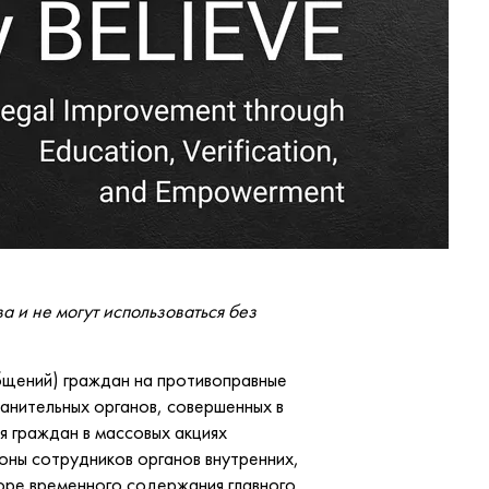
а и не могут использоваться без
общений) граждан на противоправные
анительных органов, совершенных в
я граждан в массовых акциях
роны сотрудников органов внутренних,
торе временного содержания главного