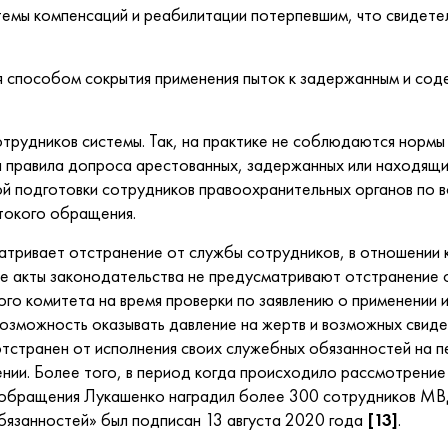
компенсаций и реабилитации потерпевшим, что свидетель
пособом сокрытия применения пыток к задержанным и соде
рудников системы. Так, на практике не соблюдаются нормы
я правила допроса арестованных, задержанных или находящих
й подготовки сотрудников правоохранительных органов по 
стокого обращения.
ривает отстранение от службы сотрудников, в отношении к
ые акты законодательства не предусматривают отстранение 
го комитета на время проверки по заявлению о применении 
зможность оказывать давление на жертв и возможных свидет
отстранен от исполнения своих служебных обязанностей на 
нии. Более того, в период когда происходило рассмотрение
 обращения Лукашенко наградил более 300 сотрудников МВД
язанностей» был подписан 13 августа 2020 года
[13]
.