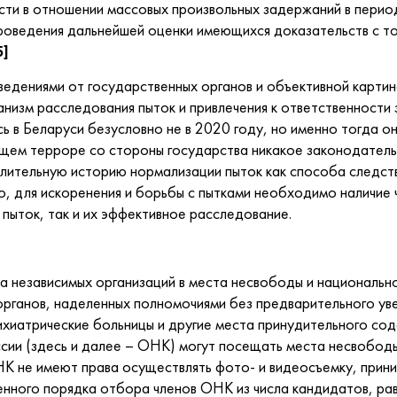
сти в отношении массовых произвольных задержаний в период
роведения дальнейшей оценки имеющихся доказательств с то
5]
едениями от государственных органов и объективной картино
низм расследования пыток и привлечения к ответственности 
ь в Беларуси безусловно не в 2020 году, но именно тогда 
щем терроре со стороны государства никакое законодатель
 длительную историю нормализации пыток как способа следст
о, для искоренения и борьбы с пытками необходимо наличие 
пыток, так и их эффективное расследование.
 независимых организаций в места несвободы и национальн
органов, наделенных полномочиями без предварительного у
ихиатрические больницы и другие места принудительного с
ии (здесь и далее – ОНК) могут посещать места несвобод
К не имеют права осуществлять фото- и видеосъемку, прини
ного порядка отбора членов ОНК из числа кандидатов, равн