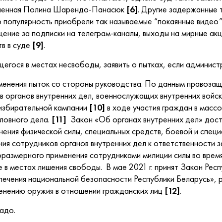
люченная Полина Шарендо-Панасюк
[6]
. Другие задержанные 
 популярность приобрели так называемые “покаянные видео”
ение за подписки на телеграм-каналы, выходы на мирные ак
тв в суде
[9]
.
ся в местах несвободы, заявить о пытках, если администр
ия пыток со стороны руководства. По данным правозащитн
 органов внутренних дел, военнослужащих внутренних войск
 избирательной кампании
[10]
в ходе участия граждан в массо
оловного дела.
[11]
Закон «Об органах внутренних дел» дос
ения физической силы, специальных средств, боевой и специ
ия сотрудников органов внутренних дел к ответственности з
оразмерного применения сотрудниками милиции силы во время
 в местах лишения свободы. В мае 2021 г. принят Закон Ре
печения национальной безопасности Республики Беларусь»,
енению оружия в отношении гражданских лиц
[12]
.
адо.