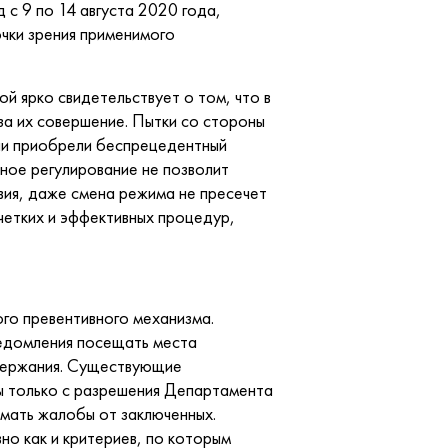
 с 9 по 14 августа 2020 года,
чки зрения применимого
й ярко свидетельствует о том, что в
за их совершение. Пытки со стороны
они приобрели беспрецедентный
ное регулирование не позволит
вия, даже смена режима не пресечет
четких и эффективных процедур,
ого превентивного механизма.
ведомления посещать места
одержания. Существующие
ы только с разрешения Департамента
мать жалобы от заключенных.
о как и критериев, по которым