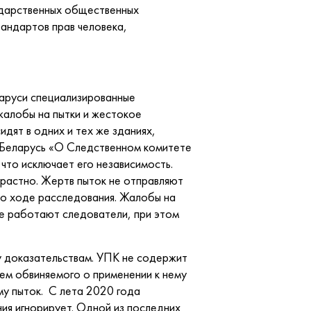
ударственных общественных
андартов прав человека,
ларуси специализированные
жалобы на пытки и жестокое
дят в одних и тех же зданиях,
и Беларусь «О Следственном комитете
что исключает его независимость.
растно. Жертв пыток не отправляют
 о ходе расследования. Жалобы на
де работают следователи, при этом
у доказательствам. УПК не содержит
ием обвиняемого о применении к нему
му пыток. С лета 2020 года
ния игнорирует. Одной из последних