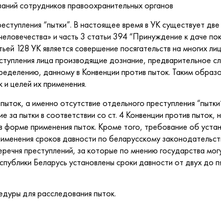
ний сотрудников правоохранительных органов
ступления “пытки”. В настоящее время в УК существует две 
человечества» и часть 3 статьи 394 “Принуждение к даче п
ьей 128 УК является совершение посягательств на многих лиц
еступления лица производящие дознание, предварительное 
ределению, данному в Конвенции против пыток. Таким образо
 и целей их применения.
ыток, а именно отсутствие отдельного преступления “пытки”
е за пытки в соответствии со ст. 4 Конвенции против пыток, 
в форме применения пыток. Кроме того, требование об уста
именения сроков давности по беларусскому законодательств
еречня преступлений, за которые по мнению государства мог
еспублики Беларусь установлены сроки давности от двух до п
уры для расследования пыток.