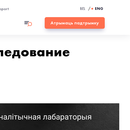
pport
BEL
/
ENG
Атрымаць падтрымку
следование