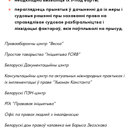
пераглядзець прынятыя ў дачыненні да іх меры і
судовыя рашэнні пры захаванні права на
справядлівае судовае разбіральніцтва і
ліквідацыі фактараў, якія паўплывалі на прысуд.
Праваабарончы цэнтр “Вясна”
Простае таварыства “Ініцыятыва FORB”
Беларускі Дакументацыйны цэнтр
Кансультацыйны цэнтр па актуальных міжнародных практыках і
іх імплементацыі ў праве “Хьюман Канстанта”
Беларускі ПЭН-цэнтр
РГА “Прававая ініцыятыва”
Офіс па правах людзей з інваліднасцю
Беларускі дом правоў чалавека імя Барыса Звозскава