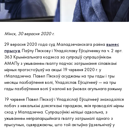
Мінск, 30 верасня 2020 г.
29 верасня 2020 года суд Маладзечанскага раёна
вынес
прысуд
Паўлу Пяскову і Уладзіславу Еўсцігнееву па ч. 2 арт.
363 Крымінальнага кодэкса за супраціў супрацоўнікам
АМАПу з ужываннем гвалту падчас затрымання сілавікамі
мірных пратэстоўцаў на акцыі 19 чэрвеня 2020 г. у
гМаладзечна. Павел Пяскоў асуджаны на тры гады і тры
месяцы пазбаўлення волі, Уладзіслав Еўсцігнееў — на тры
гады пазбаўлення волі ў калоніі ва ўмовах агульнага рэжыму.
19 чэрвеня Павел Пяскоў і Уладзіслаў Еўсцігнееў знаходзіліся
побач з некалькімі дзясяткамі гараджан, якія праводзілі мірны
сход у Маладзечна. Супрацоўнікі міліцыі адвольна, з
ужываннем непрапарцыйнага гвалту затрымалі аднаго з
прысутных, сцвярджаючы, што той актыўна ўдзельнічаў у