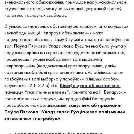
зневажальнага абыходжання, прымушае нас у максімальнай
ступені акцэнтаваць увагу на выкананні дзяржавай правоў
чалавека і асноўных свабодаў.
З улікам выкладзеных абставінаў мы мяркуем, што ва ўмовах
несвабоды жыццё і здароўе абвінавачаных можа
падвяргацца небяспецы. Таму ў сувязі з тым, што пазбаўленне
волі Паўла Пяскова і Уладзіслава Еўсцігнеева было ўжыта ў
парушэнне права на справядлівае судовае разбіральніцтва;
працягласць і ўмовы пазбаўлення волі відавочна
непрапарцыйны (неадэкватныя) правапарушэнню, у якім
названыя асобы былі прызнаныя вінаватымі; абвінавачаныя
пазбаўленыя волі выбарча у параўнанні з іншымі асобамі,
кіруючыся п. 2.1, 3.2 а) с) d)
Кіраўніцтва аб вызначэнні
паняцця “палітычны вязень”
, прынятага на III Беларускім
праваабарончым форуме, мы, прадстаўнікі беларускіх
праваабарончых арганізацыяй,
заяўляем аб прызнанні
Паўла Пяскова і Уладзіслава Еўсцігнеева палітычным
зняволеным і патрабуем:
неадкладна вызваліць іх з-пад варты;