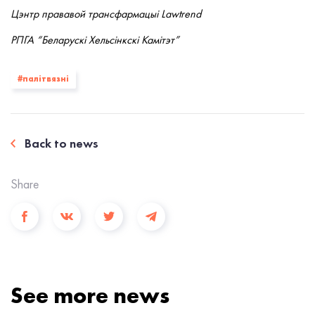
Цэнтр прававой трансфармацыі Lawtrend
РПГА “Беларускі Хельсінкскі Камітэт”
#палiтвязнi
Back to news
Share
See more news