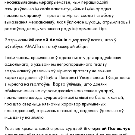
несанкцыяваным мерапрыемстве, чым перашкодзілі
ажыццяўленню ім сваіх канстытуцыйных і міжнародна
прызнаных правоў — права на мірныя сходы і свабоду
выказвання меркаванняў, якая ўключае шукаць, атрымліваць і
распаўсюджваць усялякага роду інфармацыю і ідэі.
Затрыманы
Мікалай Алейнік
сцвярджаў пасля, што ў
аўтобусе АМАПа ён стаў ахвярай збіцця.
Такім чынам, прымяненне ў адказ гвалту для прадухілення
адвольнага, з ужываннем непрапарцыйнага гвалту
затрыманняў удзельнікаў мірнага пратэсту не змяняе
характар ​​дзеянняў Паўла Пескова і Уладзіслава Еўсцегнеева
з мірнага на гвалтоўны. Варта ўлічыць, што дзеянні
абвінавачаных не суправаджаліся нанясеннем удараў, і
прычыненне шкоды супрацоўнікамі міліцыі не было іх мэтай,
пра што сведчыць нязначны характар ​​прычыненых
пашкоджанняў, атрыманых толькі ад падзення ўдзельнікаў
інцыдэнту на зямлю.
Разгляд крымінальнай справы суддзёй
Вікторыяй Паляшчук
суправаджаўся працэсуальнымі адступленнямі ад прынцыпаў