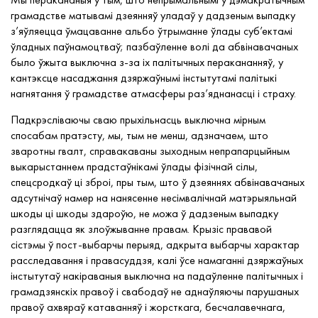
грамадстве матывамі дзеянняў уладаў у дадзеным выпадку
з’яўляецца ўмацаванне альбо ўтрыманне ўлады суб’ектамі
ўладных паўнамоцтваў; пазбаўленне волі да абвінавачаных
было ўжыта выключна з-за іх палітычных перакананняў, у
кантэксце насаджання дзяржаўнымі інстытутамі палітыкі
нагнятання ў грамадстве атмасферы раз’яднанасці і страху.
Падкрэсліваючы сваю прыхільнасць выключна мірным
спосабам пратэсту, мы, тым не менш, адзначаем, што
зваротны гвалт, справакаваны зыходным непрапарцыйным
выкарыстаннем прадстаўнікамі ўлады фізічнай сілы,
спецсродкаў ці зброі, пры тым, што ў дзеяннях абвінавачаных
адсутнічаў намер на нанясенне несімвалічнай матэрыяльнай
шкоды ці шкоды здароўю, не можа ў дадзеным выпадку
разглядацца як злоўжыванне правам. Крызіс прававой
сістэмы ў пост-выбарчы перыяд, адкрыта выбарчы характар ​​
расследавання і правасуддзя, калі ўсе намаганні дзяржаўных
інстытутаў накіраваныя выключна на падаўленне палітычных і
грамадзянскіх правоў і свабодаў не аднаўляючы парушаных
правоў ахвяраў катаванняў і жорсткага, бесчалавечнага,