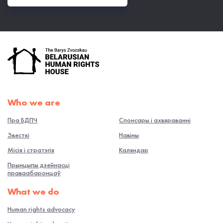
Who we are
Пра БДПЧ
Спонсары і ахвяраванні
Звесткі
Навiны
Місія і стратэгія
Каляндар
Прынцыпы дзейнасці
праваабаронцаў
What we do
Human rights advocacy