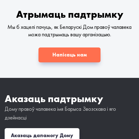
Атрымаць падтрымку
Мы б хацелі пачуць, як Беларускі Дом правоў чалавека
можа падтрымаць вашу арганізацыю.
Напісаць нам
Аказаць падтрымку
Дому правоў чалавека імя Барыса Звозскава і яго
дзейнасці
Аказаць дапамогу Дому