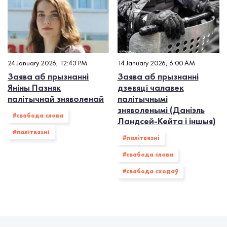
24 January 2026, 12:43 PM
14 January 2026, 6:00 AM
Заява аб прызнанні
Заява аб прызнанні
Яніны Пазняк
дзевяці чалавек
палітычнай зняволенай
палітычнымі
зняволенымі (Даніэль
#свабода слова
Ландсей-Кейта і іншыя)
#палiтвязнi
#палiтвязнi
#свабода слова
#свабода сходаў