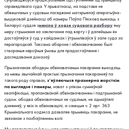
справядлівага суда. У прыватнасці, на падставе не
абвешчаных у судовым пасяджэнні матэрыялаў аператыўна-
вышуковай дзейнасці аб намеры Паўла Пяскова выехаць з
Беларусі суддзя з
мяніла ў ходзе судовага разбору
яму
меру стрымання на заключэнне пад варту і ў далейшым ён
дастаўляўся ў суд у кайданках і ўтрымліваўся ў зале суда за
перагародкай. Таксама абароне і абвінавачванню былі
створаныя няроўныя ўмовы для прадастаўлення і
даследавання доказаў.
Прызначанае абодвум абвінавачаным пакаранне выходзіць
за межы звычайнай практыкі прызначэння пакаранняў па
такога роду справах,
з’яўляючыся празмерна жорсткім
па выглядзе і памеры
, нават з улікам сумнеўнай
кваліфікацыі, прапанаванай абвінавачваннем і падтрыманай
судом: абодва абвінавачаных не судзімыя, не адмаўлялі
дзеянняў, у якіх іх абвінавацілі, а санкцыя ч. 2 арт. 363
Крымінальнага кодэкса дазваляе прымяніць пакаранне, не
звязанае з пазбаўленнем волі.
Мы перакананыя ў тым, што непрымальнымі ў дэмакратычным