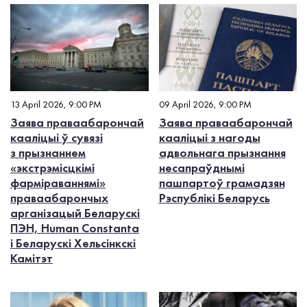
13 April 2026, 9:00 PM
09 April 2026, 9:00 PM
Заява праваабарончай
Заява праваабарончай
кааліцыі ў сувязі
кааліцыі з нагоды
з прызнаннем
адвольнага прызнання
«экстрэмісцкімі
несапраўднымі
фарміраваннямі»
пашпартоў грамадзян
праваабарончых
Рэспублікі Беларусь
арганізацый Беларускі
ПЭН, Human Constanta
і Беларускі Хельсінкскі
Камітэт