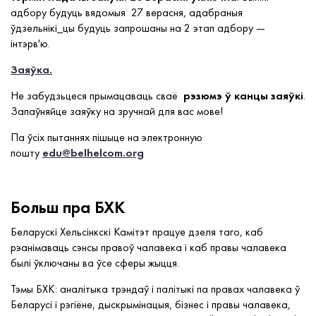
адбору будуць вядомыя 27 верасня, адабраныя
ўдзельнікі_цы будуць запрошаны на 2 этап адбору —
інтэрв'ю.
Заяўка.
Не забудзьцеся прымацаваць сваё
рэзюмэ ў канцы заяўкі
.
Запаўняйце заяўку на зручнай для вас мове!
Па ўсіх пытаннях пішыце на электронную
пошту
edu@belhelcom.org
Больш пра БХК
Беларускі Хельсінкскі Камітэт працуе дзеля таго, каб
рэанімаваць сэнсы правоў чалавека і каб правы чалавека
былі ўключаны ва ўсе сферы жыцця.
Тэмы БХК: аналітыка трэндаў і палітыкі па правах чалавека ў
Беларусі і рэгіёне, дыскрымінацыя, бізнес і правы чалавека,