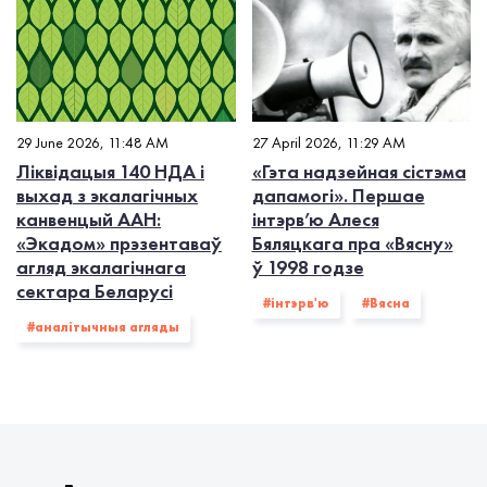
29 June 2026, 11:48 AM
27 April 2026, 11:29 AM
Ліквідацыя 140 НДА і
«Гэта надзейная сістэма
выхад з экалагiчных
дапамогі». Першае
канвенцый ААН:
інтэрв’ю Алеся
«Экадом» прэзентаваў
Бяляцкага пра «Вясну»
агляд экалагічнага
ў 1998 годзе
сектара Беларусі
#інтэрв'ю
#Вясна
#аналітычныя агляды