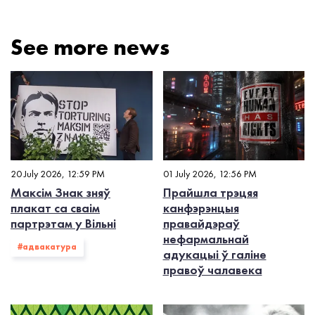
See more news
20 July 2026, 12:59 PM
01 July 2026, 12:56 PM
Максім Знак зняў
Прайшла трэцяя
плакат са сваім
канфэрэнцыя
партрэтам у Вільні
правайдэраў
нефармальнай
#адвакатура
адукацыі ў галіне
правоў чалавека