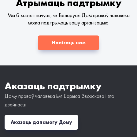
Атрымаць падтрымку
Мы б хацелі пачуць, як Беларускі Дом правоў чалавека
можа падтрымаць вашу арганізацыю.
Напісаць нам
Аказаць падтрымку
Дому правоў чалавека імя Барыса Звозскава і яго
дзейнасці
Аказаць дапамогу Дому