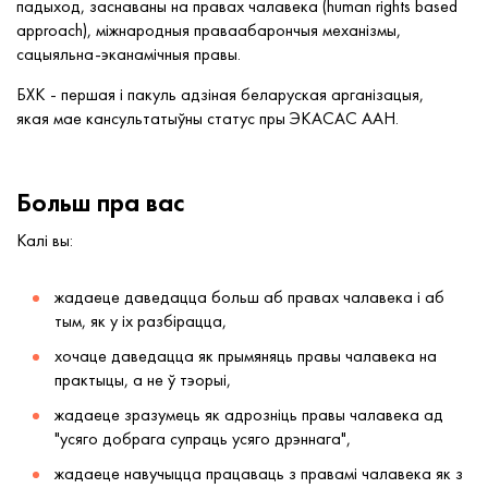
падыход, заснаваны на правах чалавека (human rights based
approach), міжнародныя праваабарончыя механізмы,
сацыяльна-эканамічныя правы.
БХК - першая і пакуль адзіная беларуская арганізацыя,
якая мае кансультатыўны статус пры ЭКАСАС ААН.
Больш пра вас
Калі вы:
жадаеце даведацца больш аб правах чалавека і аб
тым, як у іх разбірацца,
хочаце даведацца як прымяняць правы чалавека на
практыцы, а не ў тэорыі,
жадаеце зразумець як адрозніць правы чалавека ад
"усяго добрага супраць усяго дрэннага",
жадаеце навучыцца працаваць з правамі чалавека як з