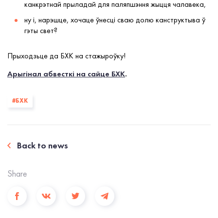
канкрэтнай прыладай для паляпшэння жыцця чалавека,
ну і, нарэшце, хочаце ўнесці сваю долю канструктыва ў
гэты свет?
Прыходзьце да БХК на стажыроўку!
Арыгінал абвесткі на сайце БХК
.
#БХК
Back to news
Share