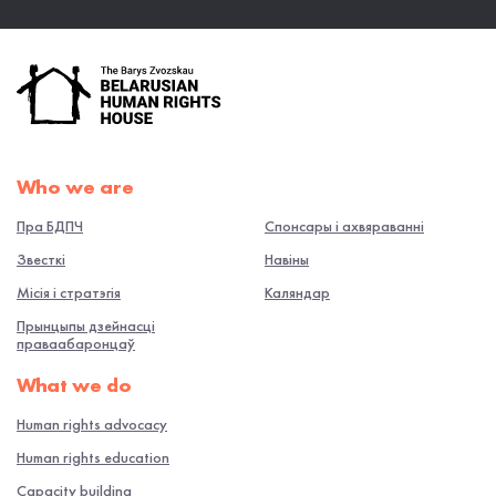
Who we are
Пра БДПЧ
Спонсары і ахвяраванні
Звесткі
Навiны
Місія і стратэгія
Каляндар
Прынцыпы дзейнасці
праваабаронцаў
What we do
Human rights advocacy
Human rights education
Capacity building