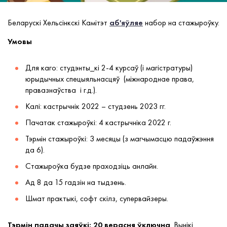
Беларускі Хельсінкскі Камітэт
аб'яўляе
набор на стажыроўку.
Умовы
Для каго: студэнты_кі 2-4 курсаў (і магістратуры)
юрыдычных спецыяльнасцяў (міжнароднае права,
правазнаўства і г.д.).
Калі: кастрычнік 2022 – студзень 2023 гг.
Пачатак стажыроўкі: 4 кастрычніка 2022 г.
Тэрмін стажыроўкі: 3 месяцы (з магчымасцю падаўжэння
да 6).
Стажыроўка будзе праходзіць анлайн.
Ад 8 да 15 гадзін на тыдзень.
Шмат практыкі, софт скілз, супервайзеры.
Тэрмін падачы заяўкі: 20 верасня ўключна
. Вынікі