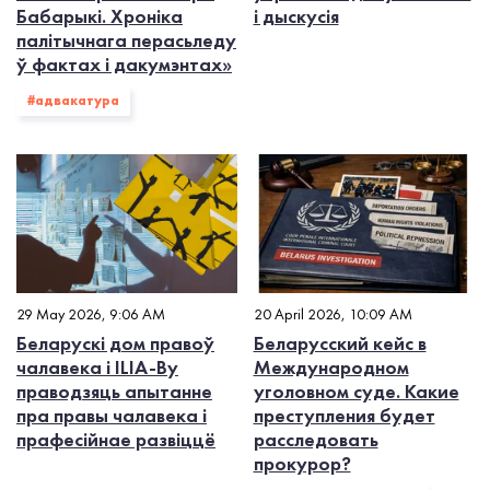
Бабарыкі. Хроніка
і дыскусія
палітычнага перасьледу
ў фактах і дакумэнтах»
#адвакатура
29 May 2026, 9:06 AM
20 April 2026, 10:09 AM
Беларускі дом правоў
Беларусский кейс в
чалавека і ILIA-By
Международном
праводзяць апытанне
уголовном суде. Какие
пра правы чалавека і
преступления будет
прафесійнае развіццё
расследовать
прокурор?