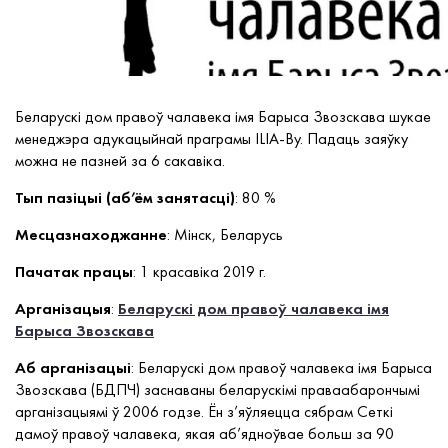
Беларускі дом правоў чалавека імя Барыса Звозскава шукае
менеджэра адукацыйнай праграмы ILIA-By. Падаць заяўку
можна не пазней за 6 сакавіка.
Тып пазіцыі (аб’ём занятасці)
: 80 %
Месцазнаходжанне
: Мінск, Беларусь
Пачатак працы
: 1 красавiка 2019 г.
Арганізацыя
:
Беларускі дом правоў чалавека імя
Барыса Звозскава
Аб арганізацыі
: Беларускі дом правоў чалавека імя Барыса
Звозскава (БДПЧ) заснаваны беларускімі праваабарончымі
арганізацыямі ў 2006 годзе. Ён з’яўляецца сябрам Сеткі
дамоў правоў чалавека, якая аб’ядноўвае больш за 90