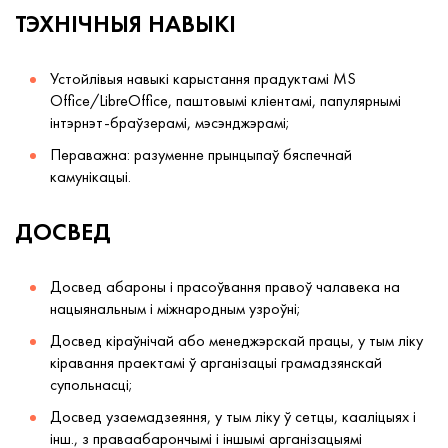
ТЭХНІЧНЫЯ НАВЫКІ
Устойлівыя навыкі карыстання прадуктамі MS
Office/LibreOffice, паштовымі кліентамі, папулярнымі
інтэрнэт-браўзерамі, мэсэнджэрамі;
Пераважна: разуменне прынцыпаў бяспечнай
камунікацыі.
ДОСВЕД
Досвед абароны і прасоўвання правоў чалавека на
нацыянальным і міжнародным узроўні;
Досвед кіраўнічай або менеджэрскай працы, у тым ліку
кіравання праектамі ў арганізацыі грамадзянскай
супольнасці;
Досвед узаемадзеяння, у тым ліку ў сетцы, кааліцыях і
інш., з праваабарончымі і іншымі арганізацыямі