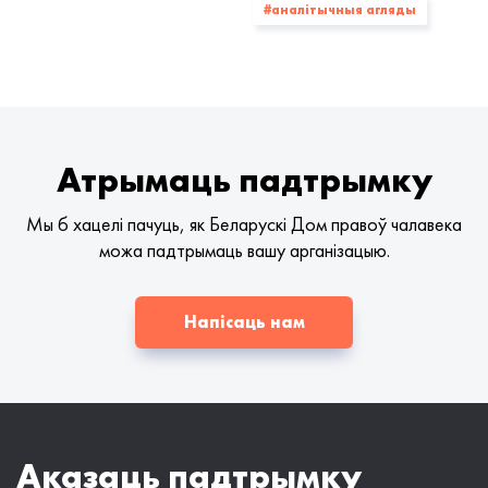
#аналітычныя агляды
Атрымаць падтрымку
Мы б хацелі пачуць, як Беларускі Дом правоў чалавека
можа падтрымаць вашу арганізацыю.
Напісаць нам
Аказаць падтрымку