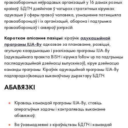
праваабарончых няўрадавых арганізацый у 16 дамах розных
краінаў. БДПЧ дзейнічае ў чатырох стратэгічных кірунках:
адукацыя ў сферы правоў чалавека, узмацненне патэнцыяла
праваабаронцаў і іх арганізацый, абарона і падтрымка
праваабаронцаў і ахвяраў рэпрэсій.
Кароткае апісанне пазіцыі
: кіраўнік
адукацыйнай
праграмы ILIA-By
адказвае за планаванне, развіццё,
агульную каардынацыю і рэалізацыю праграмы ILIA-By
(адукацыйнага праекта BISH і кірунка follow up па падтрымцы
пасляадукацыйнай дзейнасці выпускнікоў), кіруе дзейнасцю
каманды праграмы. Кіраўнік адукацыйнай праграмы ILIA-By
падпарадкоўваецца выканаўчаму дырэктару БДПЧ.
АБАВЯЗКІ
Кіраваць камандай праграмы ILIA-By, ставіць
аператыўныя задачы і кантраляваць выкананне
абавязкаў;
Ва ўзаемадзеянні з кіраўніцтвам БДПЧ і камандай