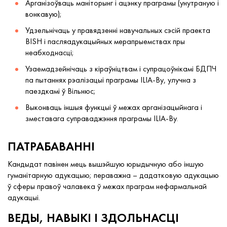
Арганізоўваць маніторынг і ацэнку праграмы (унутраную і
вонкавую);
Удзельнічаць у правядзенні навучальных сэсій праекта
BISH і пасляадукацыйных мерапрыемствах пры
неабходнасці;
Узаемадзейнічаць з кіраўніцтвам і супрацоўнікамі БДПЧ
па пытаннях рэалізацыі праграмы ILIA-By, улучна з
паездкамі ў Вільнюс;
Выконваць іншыя функцыі ў межах арганізацыйнага і
зместавага суправаджэння праграмы ILIA-By.
ПАТРАБАВАННІ
Кандыдат павінен мець вышэйшую юрыдычную або іншую
гуманітарную адукацыю; пераважна – дадатковую адукацыю
ў сферы правоў чалавека ў межах праграм нефармальнай
адукацыі.
ВЕДЫ, НАВЫКІ І ЗДОЛЬНАСЦІ