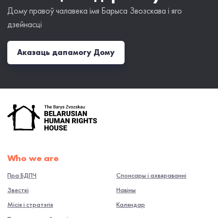
Дому правоў чалавека імя Барыса Звозскава і яго
дзейнасці
Аказаць дапамогу Дому
Who we are
Пра БДПЧ
Спонсары і ахвяраванні
Звесткі
Навiны
Місія і стратэгія
Каляндар