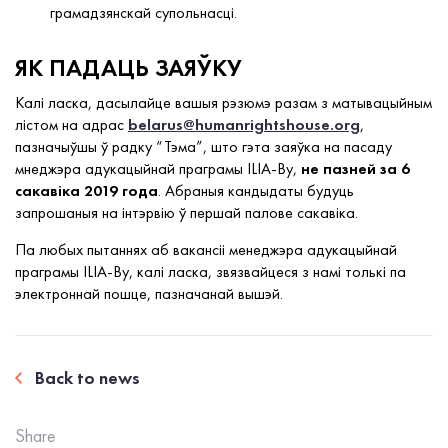
грамадзянскай супольнасці.
ЯК ПАДАЦЬ ЗАЯЎКУ
Калі ласка, дасылайце вашыя рэзюмэ разам з матывацыйным
лістом на адрас
belarus@humanrightshouse.org
,
пазначыўшы ў радку “Тэма”, што гэта заяўка на пасаду
мнеджэра адукацыйнай праграмы ILIA-By,
не пазней за 6
сакавіка 2019 года
. Абраныя кандыдаты будуць
запрошаныя на інтэрвію ў першай палове сакавіка.
Па любых пытаннях аб вакансіі менеджэра адукацыйнай
праграмы ILIA-By, калі ласка, звязвайцеся з намі толькі па
электроннай пошце, пазначанай вышэй.
Back to news
Share