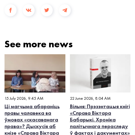
See more news
15 July 2026, 9:45 AM
22 June 2026, 8:04 AM
Ці магчыма абараніць
Вільня: Прэзэнтацыя кнігі
правы чалавека ва
«Справа Віктара
ўмовах «скасаванага
Бабарыкі. Хроніка
права»? Дыскусія аб
палітычнага пераследу
кнізе «Справа Віктара
ў фактах і дакументах»