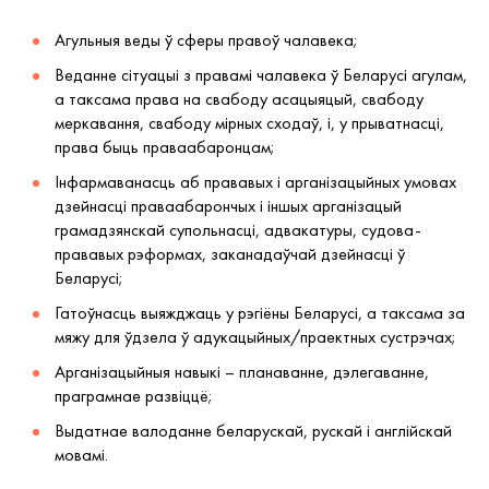
Агульныя веды ў сферы правоў чалавека;
Веданне сітуацыі з правамі чалавека ў Беларусі агулам,
а таксама права на свабоду асацыяцый, свабоду
меркавання, свабоду мірных сходаў, і, у прыватнасці,
права быць праваабаронцам;
Інфармаванасць аб прававых і арганізацыйных умовах
дзейнасці праваабарончых і іншых арганізацый
грамадзянскай супольнасці, адвакатуры, судова-
прававых рэформах, заканадаўчай дзейнасці ў
Беларусі;
Гатоўнасць выяжджаць у рэгіёны Беларусі, а таксама за
мяжу для ўдзела ў адукацыйных/праектных сустрэчах;
Арганізацыйныя навыкі – планаванне, дэлегаванне,
праграмнае развіццё;
Выдатнае валоданне беларускай, рускай і англійскай
мовамі.