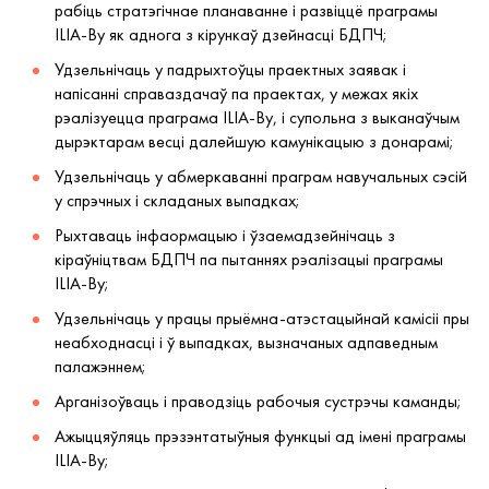
рабіць стратэгічнае планаванне і развіццё праграмы
ILIA-Bу як аднога з кірункаў дзейнасці БДПЧ;
Удзельнічаць у падрыхтоўцы праектных заявак і
напісанні справаздачаў па праектах, у межах якіх
рэалізуецца праграма ILIA-By, і супольна з выканаўчым
дырэктарам весці далейшую камунікацыю з донарамі;
Удзельнічаць у абмеркаванні праграм навучальных сэсій
у спрэчных і складаных выпадках;
Рыхтаваць інфаормацыю і ўзаемадзейнічаць з
кіраўніцтвам БДПЧ па пытаннях рэалізацыі праграмы
ILIA-By;
Удзельнічаць у працы прыёмна-атэстацыйнай камісіі пры
неабходнасці і ў выпадках, вызначаных адпаведным
палажэннем;
Арганізоўваць і праводзіць рабочыя сустрэчы каманды;
Ажыццяўляць прэзэнтатыўныя функцыі ад імені праграмы
ILIA-By;