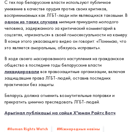
С тех пор беларусские власти используют публичное
унижение в качестве орудия против своих критиков,
воспринимаемых как ЛГБТ-люди или являющихся таковыми. В
одном из таких случаев
милиция принудила молодого
человека, задержанного за критический комментарий в
соцсетях, «признаться» в своей гомосексуальности на камеру.
В конце этого ужасающего видео он говорит: «Понимаю, что
это является аморальным, обязуюсь исправить».
В ходе своего массированного наступления на гражданское
общество в последние годы беларусские власти
ликвидировали
все правозащитные организации, включая
защищавшие права ЛГБТ-людей, оставив последних
практически без защиты.
Беларусь должна отменить возмутительные поправки и
прекратить цинично преследовать ЛГБТ-людей.
Арыгінал публікацыі на сайце Х''юман Райтс Вотч
#Human Rights Watch
#Міжнародныя навіны