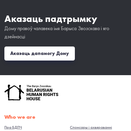
Аказаць падтрымку
Дому правоў чалавека імя Барыса Звозскава і яго
дзейнасці
Аказаць дапамогу Дому
Who we are
Пра БДПЧ
Спонсары і ахвяраванні