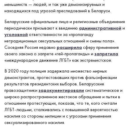
меньшинств — людей, и так уже демонизируемых и
находящихся под угрозой преследований в Беларуси.
Беларусские официальные лица и религиозные объединения
периодически призывают к введению
административной
и
уголовной
ответственности за «пропаганду
нетрадиционных сексуальных отношений и смены пола».
Соседняя Россия недавно
расширила
сферу применения
своего закона о запрете «гей-пропаганды» и
запретила
«международное движение ЛГБТ» как экстремистское.
В 2020 году полиция задержала множество мирных
демонстрантов, протестовавших против фальсификации
результатов президентских выборов. Беларусские
правозащитники
задокументировали
систематическое и
широко распространенное жестокое обращение и пытки в
отношении протестующих, показав, что те, кого считали
ЛГБТ-людьми, сталкивались с повышенной вероятностью
насилия со стороны милиции и с угрозами применения
сексуализированного насилия.