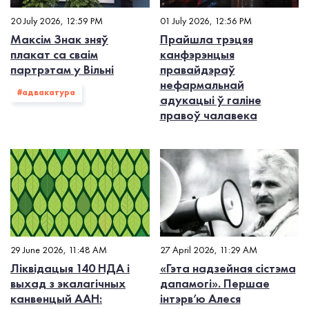
20 July 2026, 12:59 PM
01 July 2026, 12:56 PM
Максім Знак зняў
Прайшла трэцяя
плакат са сваім
канфэрэнцыя
партрэтам у Вільні
правайдэраў
нефармальнай
#адвакатура
адукацыі ў галіне
правоў чалавека
29 June 2026, 11:48 AM
27 April 2026, 11:29 AM
Ліквідацыя 140 НДА і
«Гэта надзейная сістэма
выхад з экалагiчных
дапамогі». Першае
канвенцый ААН:
інтэрв’ю Алеся