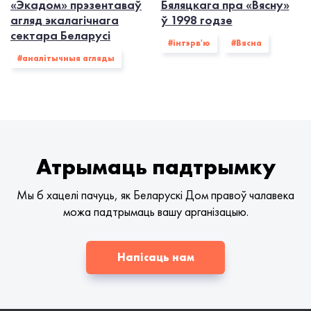
«Экадом» прэзентаваў
Бяляцкага пра «Вясну»
агляд экалагічнага
ў 1998 годзе
сектара Беларусі
#інтэрв'ю
#Вясна
#аналітычныя агляды
Атрымаць падтрымку
Мы б хацелі пачуць, як Беларускі Дом правоў чалавека
можа падтрымаць вашу арганізацыю.
Напісаць нам