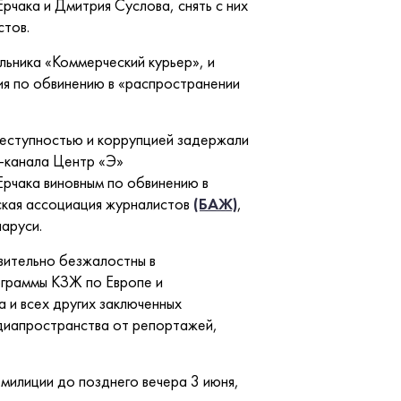
рчака и Дмитрия Суслова, снять с них
стов.
ьника «Коммерческий курьер», и
ния по обвинению в «распространении
реступностью и коррупцией задержали
m-канала Центр «Э»
Ерчака виновным по обвинению в
сская ассоциация журналистов
(БАЖ)
,
ларуси.
твительно безжалостны в
ограммы КЗЖ по Европе и
 и всех других заключенных
едиапространства от репортажей,
милиции до позднего вечера 3 июня,