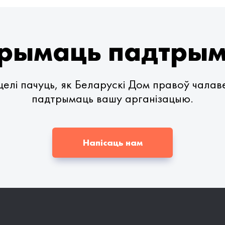
рымаць падтры
елі пачуць, як Беларускі Дом правоў чала
падтрымаць вашу арганізацыю.
Напісаць нам