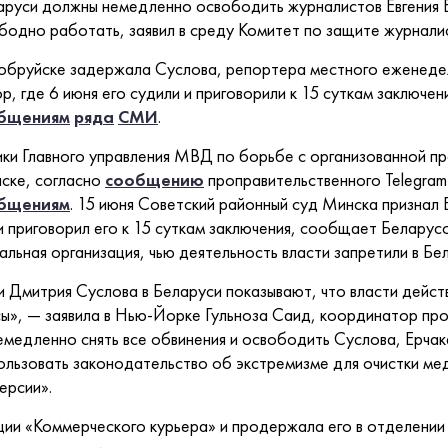
аруси должны немедленно освободить журналистов Евгения Е
ободно работать, заявил в среду Комитет по защите журнали
Бобруйске задержала Суслова, репортера местного еженедел
р, где 6 июня его судили и приговорили к 15 суткам заключе
бщениям
ряда
СМИ
.
ики Главного управления МВД по борьбе с организованной п
ске, согласно
сообщению
проправительственного Telegra
бщениям
. 15 июня Советский районный суд Минска признал 
и приговорил его к 15 суткам заключения, сообщает Белару
ьная организация, чью деятельность власти запретили в Бе
и Дмитрия Суслова в Беларуси показывают, что власти дейс
ы», — заявила в Нью-Йорке Гульноза Саид, координатор пр
медленно снять все обвинения и освободить Суслова, Ерчака
пользовать законодательство об экстремизме для очистки м
ерсии».
ии «Коммерческого курьера» и продержала его в отделении 