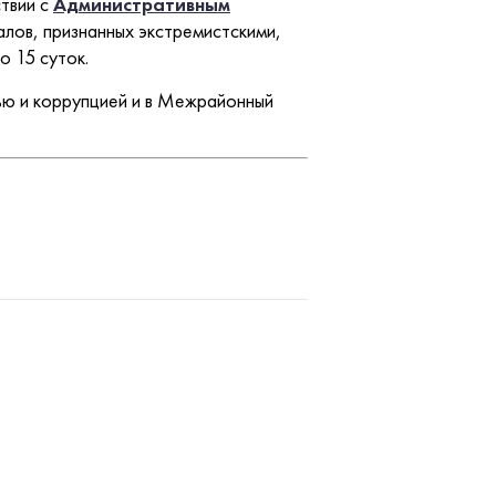
твии с
Административным
алов, признанных экстремистскими,
 15 суток.
ью и коррупцией и в Межрайонный