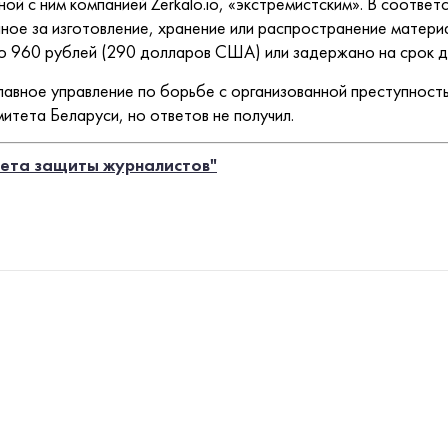
ой с ним компанией Zerkalo.io, «экстремистским». В соответс
нное за изготовление, хранение или распространение матери
 960 рублей (290 долларов США) или задержано на срок до
лавное управление по борьбе с организованной преступност
итета Беларуси, но ответов не получил.
тета защиты журналистов"