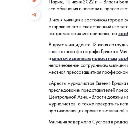
Париж, 15 июня 2022 г. — Власти Бел
все обвинения и позволить прессе св
3 июня милиция в восточном городе 
отправила его в следственный изолято
экстремистских материалов», по
соо
В другом инциденте 13 июня сотрудн
внештатного фотографа Ерчака в Мин
и
многочисленным
новостным
соо
неповиновении сотрудникам милиции 
местная прессозащитная профессионал
«Аресты журналистов Евгения Ерчака 
преследовании представителей пресс
Центральной Азии. «Власти должны не
журналистов, а также прекратить ис
противоречащих правительственной в
Милиция задержала Суслова в редакц