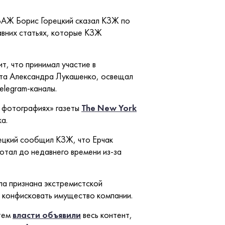
 БАЖ Борис Горецкий сказал КЗЖ по
авних статьях, которые КЗЖ
т, что принимал участие в
нта Александра Лукашенко, освещал
elegram-каналы.
 фотографиях» газеты
The New York
а.
рецкий сообщил КЗЖ, что Ерчак
отал до недавнего времени из-за
ыла признана экстремистской
ут конфисковать имущество компании.
тем
власти объявили
весь контент,