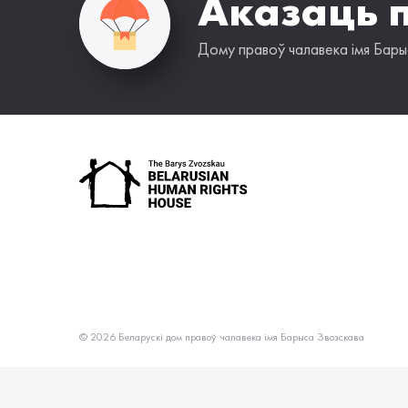
Аказаць 
Дому правоў чалавека імя Барыс
© 2026 Беларускі дом правоў чалавека імя Барыса Звозскава