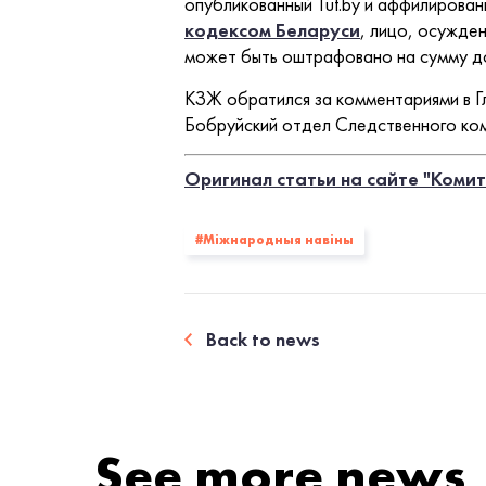
опубликованный Tut.by и аффилированн
кодексом Беларуси
, лицо, осужде
может быть оштрафовано на сумму до
КЗЖ обратился за комментариями в Г
Бобруйский отдел Следственного ком
Оригинал статьи на сайте "Коми
#Міжнародныя навіны
Back to news
See more news