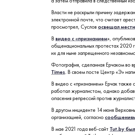
а затем отправила в следственный изо
Власти не раскрыли причину задержа
электронной почте, что считает арес
просмотрел, Суслов
освещал местн
В
видео с «признанием
», опублико
общенациональных протестах 2020 г
их для ныне запрещенного независимог
Фотография, сделанная Ерчаком во в
Times
.
В своем посте Центр «Э» напис
В видео с «признанием» Ерчак также 
работал журналистом, однако добави
опасения репрессий против журналис
В другом инциденте 14 июня Верховны
организацией, согласно
сообщения
В мае 2021 года веб-сайт
Tut.by
был