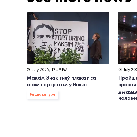
20 July 2026, 12:59 PM
01 July 20
Максім Знак зняў плакат са
Прайшл
сваім партрэтам у Вільні
правай
адукац
#адвакатура
чалаве