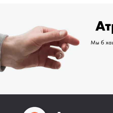
Ат
Мы б хац