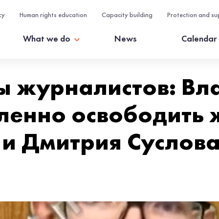
cy
Human rights education
Capacity building
Protection and su
What we do
News
Calendar
ы журналистов: Вл
енно освободить 
 и Дмитрия Суслов