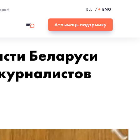
pport
BEL
/
ENG
Атрымаць падтрымку
асти Беларуси
журналистов
а