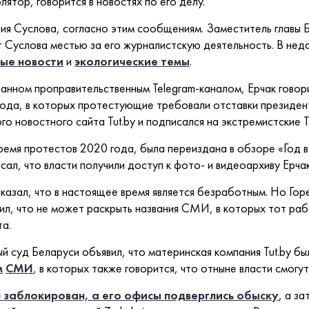
лятор, говорится в новостях по его делу.
ния Суслова, согласно этим сообщениям. Заместитель главы
т Суслова местью за его журналистскую деятельность. В нед
ые новости
и
экологические темы
.
ванном проправительственным Telegram-каналом, Ерчак говори
ода, в которых протестующие требовали отставки президе
о новостного сайта Tut.by и подписался на экстремистские T
ремя протестов 2020 года, была переиздана в обзоре «Год в
ал, что власти получили доступ к фото- и видеоархиву Ерчак
сказал, что в настоящее время является безработным. Но Го
л, что не может раскрыть названия СМИ, в которых тот раб
та.
й суд Беларуси объявил, что материнская компания Tut.by б
м
СМИ
, в которых также говорится, что отныне власти смог
 заблокирован, а его офисы подверглись обыску
, а за