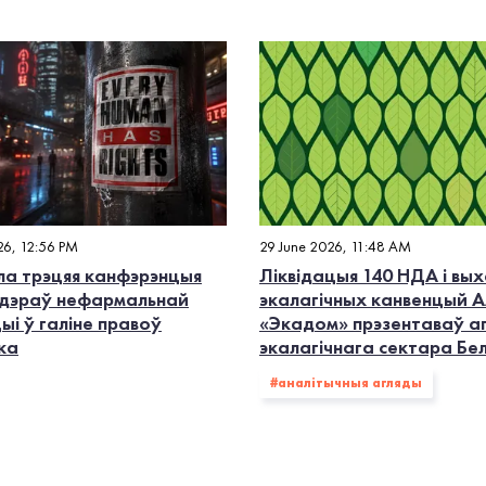
26, 12:56 PM
29 June 2026, 11:48 AM
а трэцяя канфэрэнцыя
Ліквідацыя 140 НДА і вых
дэраў нефармальнай
экалагiчных канвенцый А
ыі ў галіне правоў
«Экадом» прэзентаваў а
ка
экалагічнага сектара Бе
#аналітычныя агляды