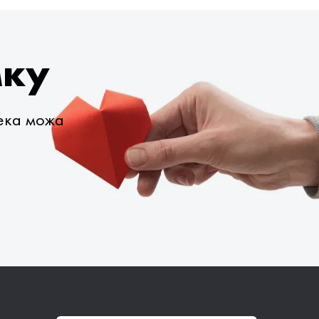
мку
века можа