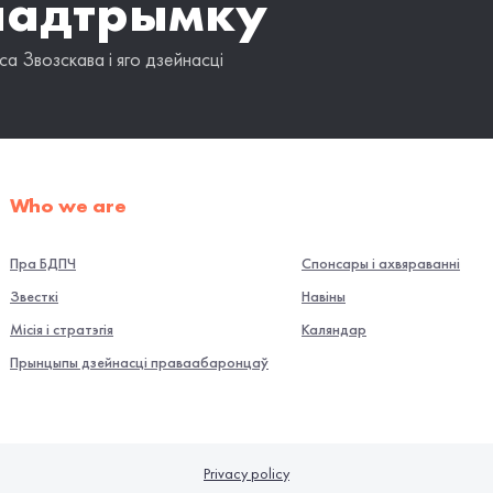
падтрымку
а Звозскава і яго дзейнасці
Who we are
Пра БДПЧ
Спонсары і ахвяраванні
Звесткі
Навiны
Місія і стратэгія
Каляндар
Прынцыпы дзейнасці праваабаронцаў
Privacy policy