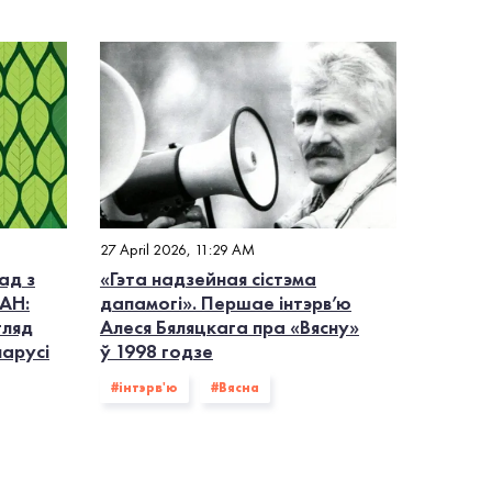
27 April 2026, 11:29 AM
ад з
«Гэта надзейная сістэма
АН:
дапамогі». Першае інтэрв’ю
гляд
Алеся Бяляцкага пра «Вясну»
ларусі
ў 1998 годзе
#інтэрв'ю
#Вясна