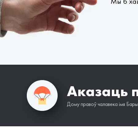
Мы б хац
Аказаць 
Дому правоў чалавека імя Барыс