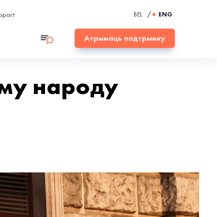
pport
BEL
/
ENG
Атрымаць падтрымку
аму народу