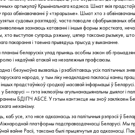
ных» артыкулаў Крымінальнага кодэкса. Шмат якія прадстаўнік
у праз абвінавачванні ў «тэрарызме». Шмат хто з абвінавача
дузятых судовых разглядаў, часта паводле сфабрыкаваных абві
зняволеныя зазнаюць катаванні і іншыя формы жорсткага, неча
, хто выступае супраць рэжыму, цяпер таксама рызыкуе, што 
ага пакарання і таемна прывядуць прысуд у выкананне.
 планамі беларускіх улад прыняць асобны закон аб грамадзян
ролю і нядаўняй атакай на незалежныя прафсаюзы.
адна і безумоўна вызваліць і рэабілітаваць усіх палітычных зн
ларускага народа, у тым ліку неадкладна пакласці канец пр
 іншых прадстаўнікоў сродкаў масавай інфармацыі ў Беларусі.
с у Беларусі — гэта інклюзіўны агульнанацыянальны дыялог і па
зіраннем БДІПЧ АБСЕ. У гэтым кантэксце мы зноў заклікаем 
кага механізму.
, каб усе, хто нясе адказнасць за палітычныя рэпрэсіі ў Бел
Міжнароднай платформы падсправаздачнасці Беларусі. Мы пры
іўнай вайне Расіі, таксама былі прыцягнутыя да адказнасці. П