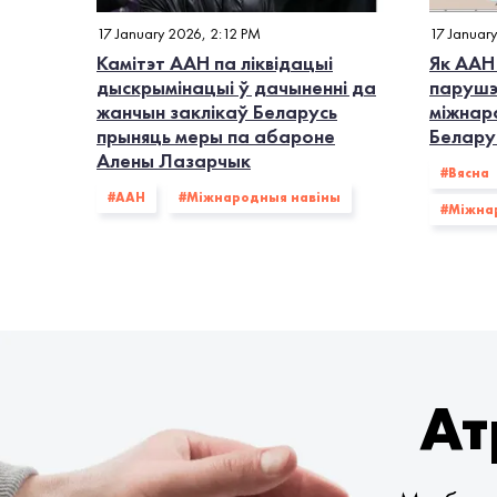
17 January 2026, 2:12 PM
17 Januar
Камітэт ААН па ліквідацыі
Як ААН
дыскрымінацыі ў дачыненні да
парушэ
жанчын заклікаў Беларусь
міжнар
прыняць меры па абароне
Белару
Алены Лазарчык
#Вясна
#ААН
#Міжнародныя навіны
#Міжна
Ат