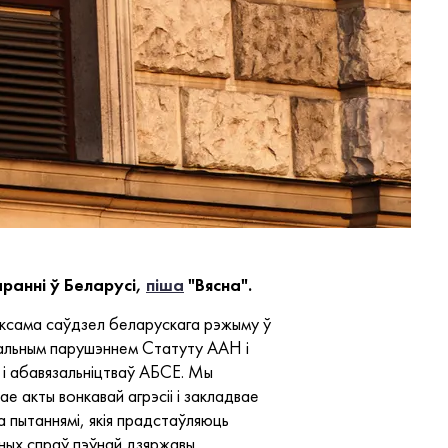
аранні ў Беларусі,
піша
"Вясна".
аксама саўдзел беларускага рэжыму ў
уральным парушэннем Статуту ААН і
і абавязальніцтваў АБСЕ. Мы
 акты вонкавай агрэсіі і закладвае
а пытаннямі, якія прадстаўляюць
аных спраў пэўнай дзяржавы.