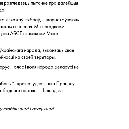
выя разгледзець пытанне пра далейшыя
да.
 яго дзяржаў-сябраў, выкарыстоўваючы
цалкам спыненая. Мы нагадваем
цтвы АБСЕ і заклікаем Мінск
 ўкраінскага народа, выконваць свае
йнасці на сваёй тэрыторыі.
русі. Голас і воля народа Беларусі не
банія*, краіна-ўдзельніца Працэсу
свабоднага гандлю — Ісландыя і
стабілізацыі і асацыяцыі.