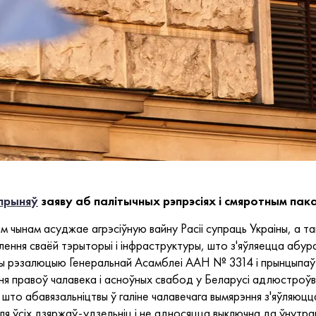
прыняў
заяву аб палітычных рэпрэсіях і смяротным пак
 чынам асуджае агрэсіўную вайну Расіі супраць Украіны, а т
ўлення сваёй тэрыторыі і інфраструктуры, што з'яўляецца аб
ы рэзалюцыю Генеральнай Асамблеі ААН № 3314 і прынцыпаў 
я правоў чалавека і асноўных свабод у Беларусі адлюстроўвае
, што абавязальніцтвы ў галіне чалавечага вымярэння з'яўляюцц
ля ўсіх дзяржаў-удзельніц і не адносяцца выключна да ўнутр