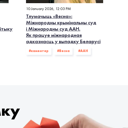
10 January 2026, 12:03 PM
Тлумачыць «Вясна»:
Міжнародны крымінальны суд
літыку
і Міжнародны суд ААН.
Як працуе міжнародная
адказнасць у выпадку Беларусі
#каментар
#Вясна
#ААН
мку