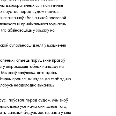
і дэмакратычных сіл і палітычныя
ных паўстае перад судом падчас
навачванняў і без аніякай прававой
лавечага ці прыніжальнага годнасць
яго абвінавацяць у замаху на
скай супольнасці дзеля ўзмацнення
яволеных і спыніць парушэнне правоў
ацягу шырокамаштабных нападаў на
 Мы зноў заяўляем, што адзіны
літычны працэс, які вядзе да свабодных
Беларусь неадкладна выканаць
арусі, паўсталі перад судом. Мы зноў
кладзем усе намаганні дзеля таго,
акеты санкцый будуць заставацца ў сіле