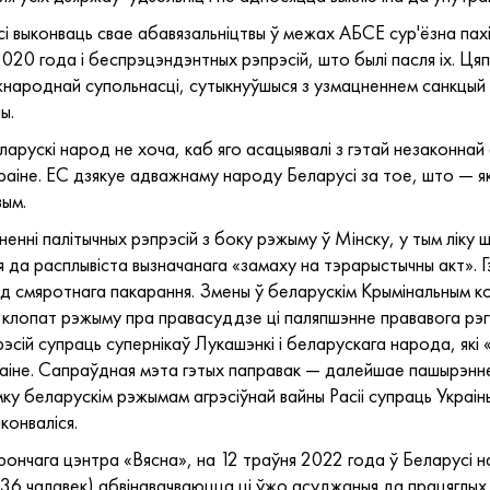
і выконваць свае абавязальніцтвы ў межах АБСЕ сур'ёзна пахі
2020 года і беспрэцэндэнтных рэпрэсій, што былі пасля іх. Ця
жнароднай супольнасці, сутыкнуўшыся з узмацненнем санкцый і
ы.
ларускі народ не хоча, каб яго асацыявалі з гэтай незаконнай 
раіне. ЕС дзякуе адважнаму народу Беларусі за тое, што — як
вым.
нні палітычных рэпрэсій з боку рэжыму ў Мінску, у тым ліку
да расплывіста вызначанага «замаху на тэрарыстычны акт». Гэ
д смяротнага пакарання. Змены ў беларускім Крымінальным ко
 клопат рэжыму пра правасуддзе ці паляпшэнне прававога рэг
эсій супраць супернікаў Лукашэнкі і беларускага народа, які
раіне. Сапраўдная мэта гэтых паправак — далейшае пашырэнне
 беларускім рэжымам агрэсіўнай вайны Расіі супраць Украіны 
конваліся.
ончага цэнтра «Вясна», на 12 траўня 2022 года ў Беларусі на
ум 36 чалавек) абвінавачваюцца ці ўжо асуджаныя да працяглых