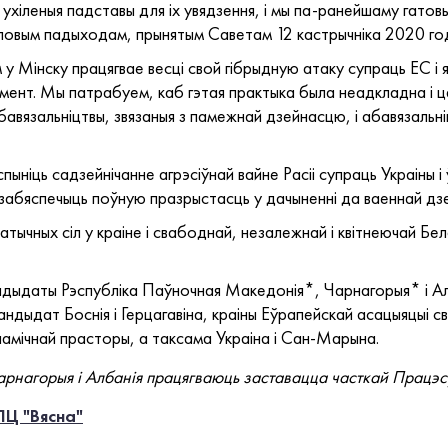
 ухіленыя падставы для іх увядзення, і мы па-ранейшаму гато
уповым падыходам, прынятым Саветам 12 кастрычніка 2020 го
у Мінску працягвае весці свой гібрыдную атаку супраць ЕС і
умент. Мы патрабуем, каб гэтая практыка была неадкладна і 
авязальніцтвы, звязаныя з памежнай дзейнасцю, і абавязальні
пыніць садзейнічанне агрэсіўнай вайне Расіі супраць Украіны і
 забяспечыць поўную празрыстасць у дачыненні да ваеннай дзе
ычных сіл у краіне і свабоднай, незалежнай і квітнеючай Бела
ндыдаты Рэспубліка Паўночная Македонія*, Чарнагорыя* і Ал
 кандыдат Боснія і Герцагавіна, краіны Еўрапейскай асацыяцыі 
намічнай прасторы, а таксама Украіна і Сан-Марына.
рнагорыя і Албанія працягваюць заставацца часткай Працэсу 
ПЦ "Вясна"