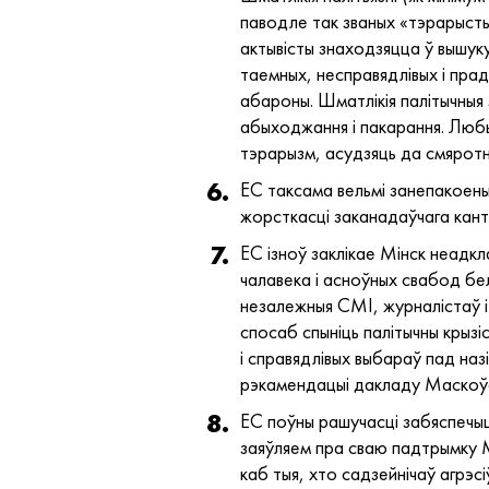
паводле так званых «тэрарыстыч
актывісты знаходзяцца ў вышук
таемных, несправядлівых і пра
абароны. Шматлікія палітычныя 
абыходжання і пакарання. Любы
тэрарызм, асудзяць да смяротн
ЕС таксама вельмі занепакоены
жорсткасці заканадаўчага кант
ЕС ізноў заклікае Мінск неадкл
чалавека і асноўных свабод бе
незалежныя СМІ, журналістаў і
спосаб спыніць палітычны крызі
і справядлівых выбараў пад на
рэкамендацыі дакладу Маскоўс
ЕС поўны рашучасці забяспечыць
заяўляем пра сваю падтрымку 
каб тыя, хто садзейнічаў агрэс