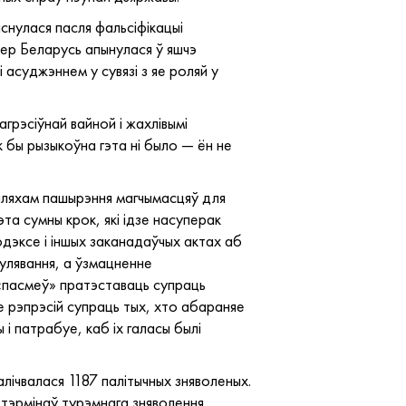
снулася пасля фальсіфікацыі
пер Беларусь апынулася ў яшчэ
 асуджэннем у сувязі з яе роляй у
агрэсіўнай вайной і жахлівымі
 бы рызыкоўна гэта ні было — ён не
 шляхам пашырэння магчымасцяў для
та сумны крок, які ідзе насуперак
дэксе і іншых заканадаўчых актах аб
улявання, а ўзмацненне
 «пасмеў» пратэставаць супраць
 рэпрэсій супраць тых, хто абараняе
і патрабуе, каб іх галасы былі
лічвалася 1187 палітычных зняволеных.
 тэрмінаў турэмнага зняволення