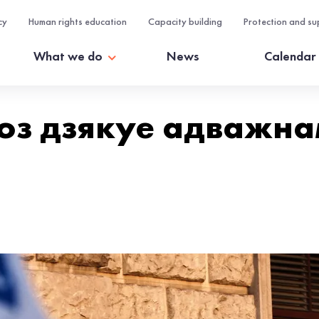
cy
Human rights education
Capacity building
Protection and su
What we do
News
Calendar
аюз дзякуе адважн