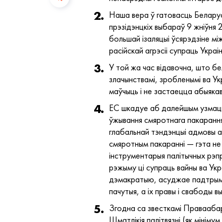
Наша вера ў гатовасць Беларус
прэзідэнцкіх выбараў 9 жніўня 
большай ізаляцыі ўсярэдзіне мі
расійскай агрэсіі супраць Украін
У той жа час відавочна, што бе
злачынствамі, зробленымі ва Ук
маўчыць і не застаецца абыяка
ЕС шкадуе аб далейшым узмацне
ўжывання смяротнага пакарання 
глабальнай тэндэнцыі адмовы а
смяротным пакаранні — гэта не
інструментарыя палітычных рэпр
рэжыму ці супраць вайны ва Ук
дэмакратыю, асуджае падтрымку
пачутыя, а іх правы і свабоды вы
Згодна са звесткамі Праваабар
Шматлікія палітвязні (як мінім