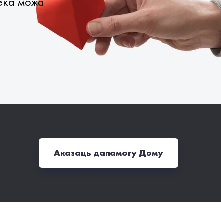
века можа
Аказаць дапамогу Дому