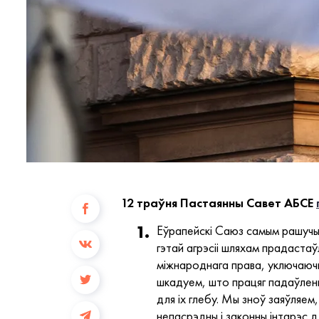
12 траўня Пастаянны Савет АБСЕ
Еўрапейскі Саюз самым рашучым
гэтай агрэсіі шляхам прадаста
міжнароднага права, уключаюч
шкадуем, што працяг падаўленн
для іх глебу. Мы зноў заяўляем
непасрэдны і законны інтарэс д