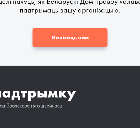
елі пачуць, як Беларускі Дом правоў чала
падтрымаць вашу арганізацыю.
Напісаць нам
падтрымку
а Звозскава і яго дзейнасці