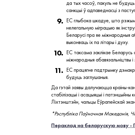
да тых часоў, пакуль не будуць
санкцыі ў адпаведнасці з паст
ЕС глыбока шкадуе, што рэжым 
нелегальную міграцыю як інстр
Беларусі пра яе міжнародныя аб
выконваць іх па літары і духу.
ЕС таксама заклікае Беларусь с
міжнародныя абавязальніцтвы і
ЕС працягне падтрымку дэмакрат
будуць заглушаныя.
Да гэтай заявы далучаюцца краіны-ка
стабілізацыі і асацыяцыі і патэнцыйны
Ліхтэнштэйн, чальцы Еўрапейскай эка
*Рэспубліка Паўночная Македонія, Ча
Пераклад на беларускую мову - 