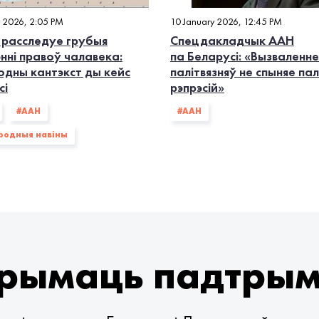
y 2026, 2:05 PM
10 January 2026, 12:45 PM
 расследуе грубыя
Спецдакладчык ААН
нні правоў чалавека:
па Беларусі: «Вызваленне
одны кантэкст ды кейс
палітвязняў не спыняе па
сі
рэпрэсій»
#ААН
#ААН
родныя навіны
рымаць падтры