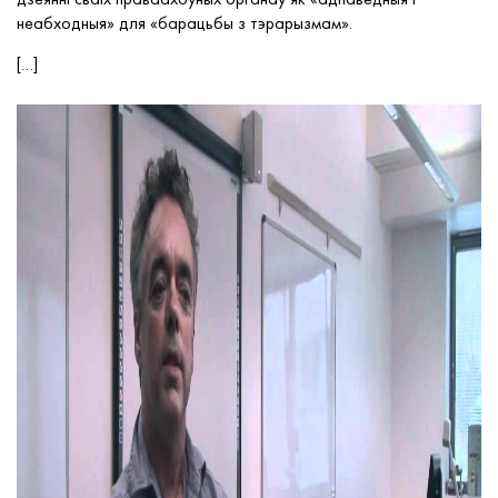
неабходныя
»
для
«
барацьбы з тэрарызмам
».
[…]