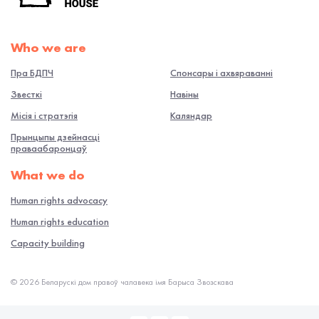
Who we are
Пра БДПЧ
Спонсары і ахвяраванні
Звесткі
Навiны
Місія і стратэгія
Каляндар
Прынцыпы дзейнасці
праваабаронцаў
What we do
Human rights advocacy
Human rights education
Capacity building
© 2026 Беларускі дом правоў чалавека імя Барыса Звозскава