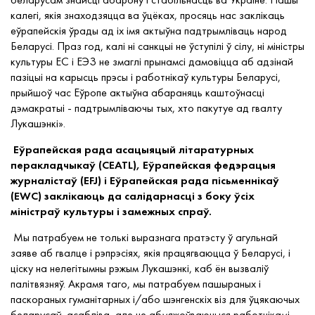
калегі, якія знаходзяцца
ва ўцёках
, просяць нас заклікаць
еўрапейскія ўрады ад іх імя актыўна падтрымліваць народ
Беларусі. Праз год, калі ні санкцыі не ўступілі ў сілу, ні міністры
культуры ЕС і ЕЭЗ не змаглі прынамсі дамовіцца аб адзінай
пазіцыі на карысць прэсы і работнікаў культуры Беларусі,
прыйшоў час Еўропе актыўна абараняць каштоўнасці
дэмакратыі - падтрымліваючы тых, хто пакутуе ад гвалту
Лукашэнкі».
Еўрапейская рада асацыяцый літаратурных
перакладчыкаў (CEATL), Еўрапейская федэрацыя
журналістаў (EFJ) і Еўрапейская рада пісьменнікаў
(EWC) заклікаюць да салідарнасці з боку ўсіх
міністраў культуры і замежных спраў.
Мы патрабуем не толькі выразнага пратэсту ў агульнай
заяве аб гвалце і рэпрэсіях, якія працягваюцца ў Беларусі, і
ціску
на нелегітымны рэжым Лукашэнкі, каб ён вызваліў
палітвязняў. Акрамя таго, мы патрабуем пашыраных і
паскораных гуманітарных і/або шэнгенскіх віз для ўцякаючых
беларусаў, асабліва, але не абмяжоўваючыся работнікамі