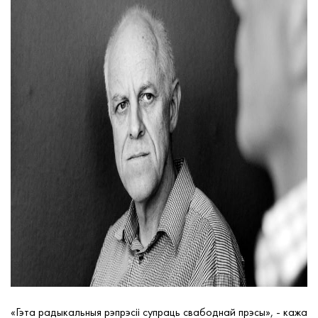
«
Гэта радыкальныя рэпрэсі
і
супраць свабоднай прэсы
»
, - кажа