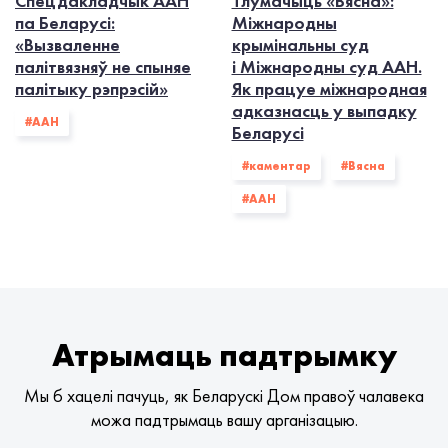
Спецдакладчык ААН
Тлумачыць «Вясна»:
па Беларусі:
Міжнародны
«Вызваленне
крымінальны суд
палітвязняў не спыняе
і Міжнародны суд ААН.
палітыку рэпрэсій»
Як працуе міжнародная
адказнасць у выпадку
#ААН
Беларусі
#каментар
#Вясна
#ААН
Атрымаць падтрымку
Мы б хацелі пачуць, як Беларускі Дом правоў чалавека
можа падтрымаць вашу арганізацыю.