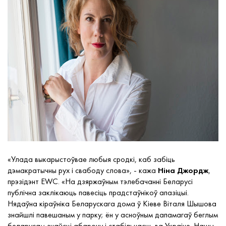
«
Улада
выкарыстоўвае любыя сродкі
, каб забіць
дэмакратычны рух і свабоду слова
»
, - кажа
Ніна Джордж
,
прэзідэнт EWC. «На дзяржаўным тэлебачанні Беларусі
публічна заклікаюць павесіць прадстаўнікоў апазіцыі.
Нядаўна кіраўніка Беларускага дома ў Кіеве Віталя Шышова
знайшлі павешаным у парку; ён у асноўным дапамагаў беглым
беларусам знайсці абарону і стабільнасць ва Украіне. Нашы