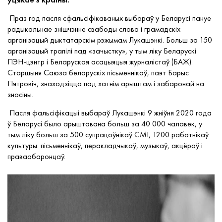
Праз год пасля сфальсіфікаваных выбараў у Беларусі
пануе
радыкальнае зн
ішчэнне
свабоды слова і
грамадскіх
арганізацый дыктатарскім рэжымам Лукашэнкі. Больш за 150
арганізацый
трапілі пад
«
за
чыстку», у тым ліку
Беларускі
ПЭН-цэнтр і Беларуская асацыяцыя журналістаў (БАЖ).
Старшыня Саюза беларускіх пісьменнікаў, паэт Барыс
Пятровіч
,
знаходзіцца пад хатнім арыштам і забаронай на
зносіны.
Пасля фальсіфікацыі выбараў Лукашэнкі 9 жніўня 2020 года
ў Беларусі было арыштавана больш за 40 000 чалавек, у
тым ліку больш за 500 супрацоўнікаў
СМІ
, 1200 работнікаў
культуры: пісьменнікаў, перакладчыкаў, музыкаў, акцёраў і
праваабаронцаў.