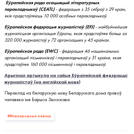
Еўрапейская рада асацыяцый літаратурных
перакладчыкаў
(CEATL)
- федэрацыя з 35
сябраў
з 29 краін,
якія прадстаўляюць 10 000 асобных перакладчыкаў.
Еўрапейская федэрацыя журналістаў (EFJ)
- найбуйнейшая
журналісцкая арганізацыя Еўропы, якая прадстаўляе больш за
320 000 журналістаў у 72 арганізацыях у 45 краінах.
Еўрапейская рада (EWC)
- федэрацыя 46 нацыянальных
арганізацый пісьменнікаў і перакладчыкаў у 31 краіне, якая
прадстаўляе 160 000 пісьменнікаў і перакладчыкаў.
Арыгінал артыкула на сайце Еўрапейскай федэрацыі
журналістаў (на англійскай мове)
Пераклад на беларускую мову Беларускага дома правоў
чалавека імя Барыса Звозскава
#Міжнародныя навіны