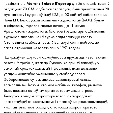
прэзідэнт EFJ
Могенс Бліхер Б'ерэгард
. «За апошнія тыдні ў
рэдакцыях 70 СМІ адбыл
іся ператрусы
, былі арыштаваныя 28
журналістаў і супрацоўнікаў СМІ, а 50 сайтаў заблакаваныя.
Член EFJ, Беларуская асацыяцыя журналістаў (БАЖ), будзе
ліквідаваны; судовая справа пачнецца 11 жніўня.
Арыштаваныя журналісты, блогеры і рэдактары адбываюць
турэмнае зняволенне і ў турме падвяргаюцца гвалту.
Становішча свабоды прэсы ў Беларусі
сёння най
горшае
пасля атрымання незалежнасці ў 1991 годзе».
Дзяржаўныя друкарні адмаўляюцца друкаваць незалежныя
газеты. У траўні дыктатар Лукашэнка прыняў папраўку ў
закон аб сродках масавай інфармацыі, якая дазваляе
ўладам маштабна
ўмешвацца
ў свабоду
слова
.
Забараняецца суправаджаць дэманстрацыі жывымі
трансляцыямі. Кожны, хто мае мабільны тэлефон, рызыкуе
быць названы актыўным арганізатарам дэманстрацыі.
Беларускія ўлады ахарактарызавалі антыўрадавых
пратэстоўцаў як
«
злачынцаў
»
і
«
гвалтоўных рэвалюцыянераў,
якіх падтрымлівае Захад
»
, а таксама ахарактарызавалі
дзеянні сваіх праваахоўных органаў як
«
адпаведныя і