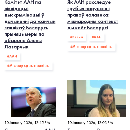
Камітэт ААН па
Як ААН расследуе
ліквідацыі
грубыя парушэнні
дыскрымінацыі ў
правоў чалавека:
дачыненні да жанчын
міжнародны кантэкст
заклікаў Беларусь
ды кейс Беларусі
прыняць меры па
#Вясна
#ААН
абароне Алены
Лазарчык
#Міжнародныя навіны
#ААН
#Міжнародныя навіны
10 January 2026, 12:45 PM
10 January 2026, 12:03 PM