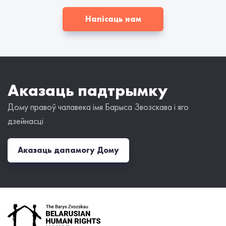
Напісаць нам
Аказаць падтрымку
Дому правоў чалавека імя Барыса Звозскава і яго
дзейнасці
Аказаць дапамогу Дому