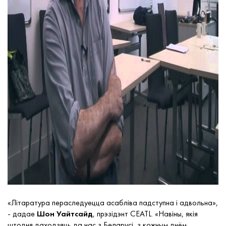
«Літаратура пераследуецца асабліва падступна і адвольна»
,
- дадае
Шон Уайтсайд
, прэзідэнт CEATL. «Навіны, якія
штодня даходзяць да нас з Беларусі, з кожным днём