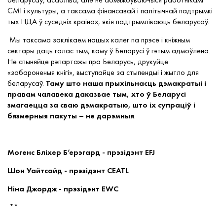
СМІ
і культуры, а таксама фінансавай і палітычнай падтрымкі
тых НДА ў суседніх краінах, якія падтрымліваюць беларусаў.
Мы таксама заклікаем нашых калег па прэсе і кніжным
сектары даць голас тым, каму ў Беларусі
ў гэтым
адмоўлена.
Не спыняйце рэпартажы пра Беларусь, друкуйце
«забароненыя кнігі», выступайце за стыпендыі і
жытло для
беларусаў
.
Таму што наша прыхільнасць дэмакратыі і
правам чалавека даказвае тым, хто ў Беларусі
змагаецца за сваю дэмакратыю, што іх супраціў і
бязмерныя пакуты
– не дарэмныя
.
Могенс Бліхер Б’ерэгард
- прэзідэнт EFJ
Шон Уайтсайд - прэзідэнт CEATL
Ніна Джордж - прэзідэнт EWC
**