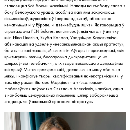
становяцца ўсё больш жахлівымі. Напады на свабоду слова з
боку беларускага ўрада, асабліва калі яны закранаюць
пісьменнікаў, журналістаў і перакладчыкаў, абсалютна
немагчымыя
ні ў Еўропе, ні дзе-небудзь яшчэ». Як гаворыцца ў
справаздачы PEN Belarus, пенсіянераў, якія чыталі ў цягніку
кнігі Ніла Гілевіча, Якуба Коласа, Уладзіміра Караткевіча,
абвінавацілі ва ўдзеле ў «несанкцыянаванай акцыі пратэсту»,
бо
яны чыталі «апазіцыйныя кнігі». Аўтары і перакладчыкі, якія
крытыкуюць рэжым,
бессаромна
дыскрэдытуюцца на
дзяржаўным тэлебачанні, а іх творы
вымаюцца з
дзяржаўных
кнігарняў. Мытня правярае кнігі, дасланыя за мяжу або з-за
мяжы, і канфіскуе творы, кваліфікаваныя як «экстрэмісцкія», у
тым ліку раман Віктара Марціновіча «Рэвалюцыя».
Нобелеўская лаўрэатка Святлана Алексіевіч, напэўна, адна
з найбольш цэнзураваных пісьменніц: цяпер забараняецца
згадваць яе ў школьнай праграме літаратуры.