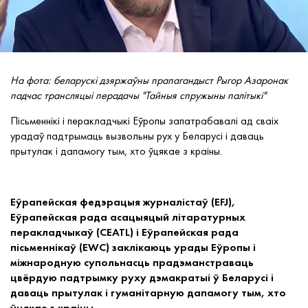
На фота: беларускі дзяржаўны прапагандыст Рыгор Азаронак
падчас трансляцыі перадачы "Тайныя спружыны палітыкі"
Пісьменнікі і перакладчыкі Еўропы запатрабавалі ад сваіх
урадаў падтрымаць вызвольны рух у Беларусі і даваць
прытулак і дапамогу тым, хто ўцякае з краіны.
Еўрапейская федэрацыя журналістаў (EFJ),
Еўрапейская рада асацыяцый літаратурных
перакладчыкаў (CEATL) і Еўрапейская рада
пісьменнікаў (EWC) заклікаюць урады Еўропы і
міжнародную супольнасць прадэманстраваць
цвёрдую падтрымку руху дэмакратыі ў Беларусі і
даваць
прытулак і гуманітарную дапамогу тым, хто
ўцякае з краіны.