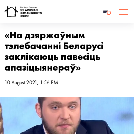
«На дзяржаўным
тэлебачанні Беларусі
заклікаюць павесіць
апазіцыянераў»
10 August 2021, 1:56 PM