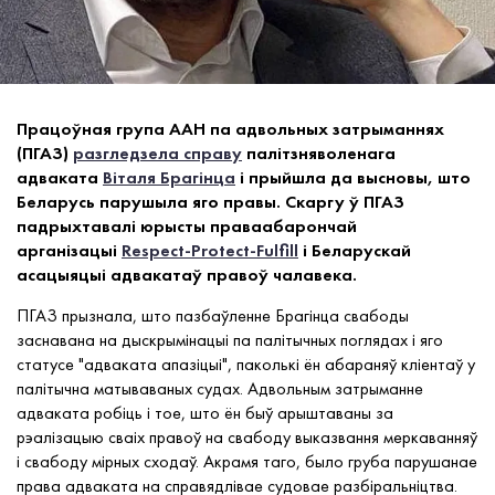
Працоўная група ААН па адвольных затрыманнях
(ПГАЗ)
разгледзела справу
палітзняволенага
адваката
Віталя Брагінца
і прыйшла да высновы, што
Беларусь парушыла яго правы. Скаргу ў ПГАЗ
падрыхтавалі юрысты праваабарончай
арганізацыі
Respect-Protect-Fulfill
і Беларускай
асацыяцыі адвакатаў правоў чалавека.
ПГАЗ прызнала, што пазбаўленне Брагінца свабоды
заснавана на дыскрымінацыі па палітычных поглядах і яго
статусе "адваката апазіцыі", паколькі ён абараняў кліентаў у
палітычна матываваных судах. Адвольным затрыманне
адваката робіць і тое, што ён быў арыштаваны за
рэалізацыю сваіх правоў на свабоду выказвання меркаванняў
і свабоду мірных сходаў. Акрамя таго, было груба парушанае
права адваката на справядлівае судовае разбіральніцтва.