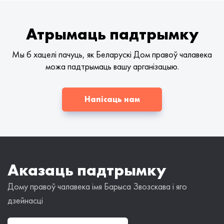
Атрымаць падтрымку
Мы б хацелі пачуць, як Беларускі Дом правоў чалавека
можа падтрымаць вашу арганізацыю.
Напісаць нам
Аказаць падтрымку
Дому правоў чалавека імя Барыса Звозскава і яго
дзейнасці