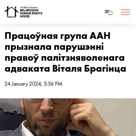
Працоўная група ААН
прызнала парушэнні
правоў палітзняволенага
адваката Віталя Брагінца
24 January 2024, 5:56 PM