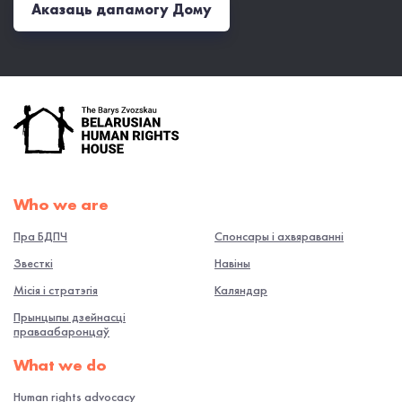
Аказаць дапамогу Дому
Who we are
Пра БДПЧ
Спонсары і ахвяраванні
Звесткі
Навiны
Місія і стратэгія
Каляндар
Прынцыпы дзейнасці
праваабаронцаў
What we do
Human rights advocacy