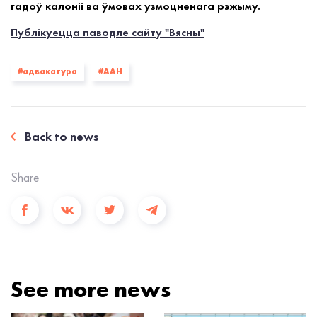
гадоў калоніі ва ўмовах узмоцненага рэжыму.
Публікуецца паводле сайту "Вясны"
#адвакатура
#ААН
Back to news
Share
See more news