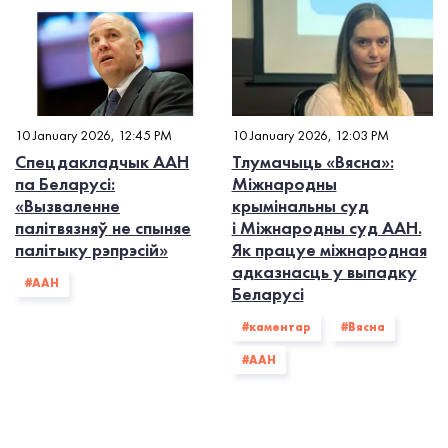
10 January 2026, 12:45 PM
10 January 2026, 12:03 PM
Спецдакладчык ААН
Тлумачыць «Вясна»:
па Беларусі:
Міжнародны
«Вызваленне
крымінальны суд
палітвязняў не спыняе
і Міжнародны суд ААН.
палітыку рэпрэсій»
Як працуе міжнародная
адказнасць у выпадку
#ААН
Беларусі
#каментар
#Вясна
#ААН