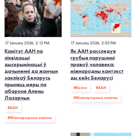
17 January 2026, 2:12 PM
17 January 2026, 2:05 PM
Камітэт ААН па
Як ААН расследуе
ліквідацыі
грубыя парушэнні
дыскрымінацыі ў
правоў чалавека:
дачыненні да жанчын
міжнародны кантэкст
заклікаў Беларусь
ды кейс Беларусі
прыняць меры па
#Вясна
#ААН
абароне Алены
Лазарчык
#Міжнародныя навіны
#ААН
#Міжнародныя навіны