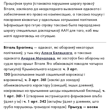
Працоўная група ўстанавіла парушэнне шэрагу правоў
Віталя, заклікала да неадкладнага вызвалення адваката і
забеспячэння яго права на кампенсацыю, а таксама пошуку і
пакарання вінаватых у адвольным затрыманні палітвязня.
Інфармацыя пра гэтую справу таксама была перададзена
шэрагу спецыяльных дакладчыкаў ААН для таго, каб яны
маглі адрэагаваць на сітуацыю.
Віталь Брагінец
— адвакат, які абараняў некаторых
палітвязняў, у тым ліку
Алеся Бяляцкага
, а таксама
адваката
Андрэя Мачалава
, які застаўся без абароны на
судзе праз арышт Віталя. Яго абвінавацілі паводле чатырох
артыкулаў Крымінальнага кодэкса:
ч. 3 арт.
130
(распальванне іншай сацыяльнай варожасці і
варажнечы),
ч. 3 арт. 361
(заклікі да захадаў
абмежавальнага характару (санкцый), іншых дзеянняў,
накіраваных на прычыненне шкоды нацыянальнай бяспецы),
ч.
1 арт. 361-1
(стварэнне экстрэмісцкага фармавання альбо
ўдзел у ім) і
ч. 1 арт. 342
(актыўны ўдзел у дзеяннях, што
груба парушаюць грамадскі парадак).
Прысуд — восем